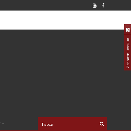
Изпрати новина
Т