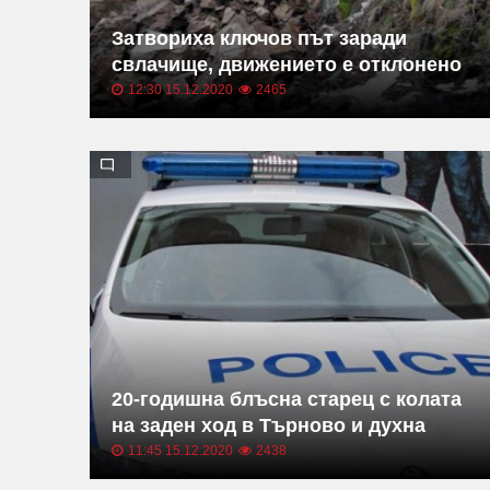
Затвориха ключов път заради
свлачище, движението е отклонено
12:30 15.12.2020
2465
20-годишна блъсна старец с колата
на заден ход в Търново и духна
11:45 15.12.2020
2438