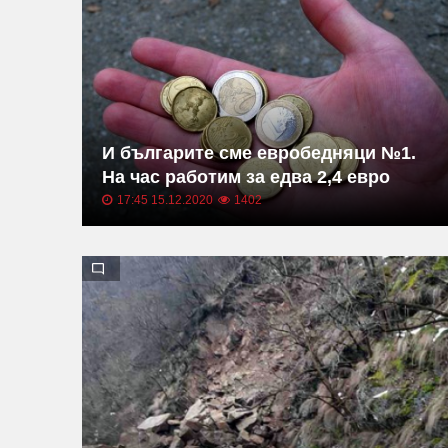
И българите сме евробедняци №1.
На час работим за едва 2,4 евро
17:45 15.12.2020
1402