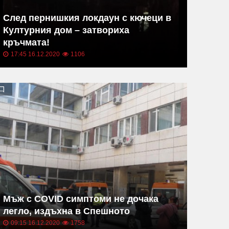
След пернишкия локдаун с кючеци в
Културния дом – затвориха
кръчмата!
17:45 16.12.2020
1106
Мъж с COVID симптоми не дочака
легло, издъхна в Спешното
09:15 16.12.2020
1758