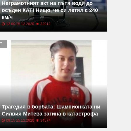
Неграмотният акт на пътя води до
осъден КАТ! Нищо, че си летял с 240
км/ч
12:00 15.12.2020
32912
Трагедия в борбата: Шампионката ни
Силвия Митева загина в катастрофа
09:15 15.12.2020
34574