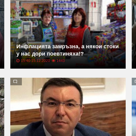
Инфлацията замръзна, а някои стоки
у нас дори поевтиняха!?
15:40 15.12.2020
1440