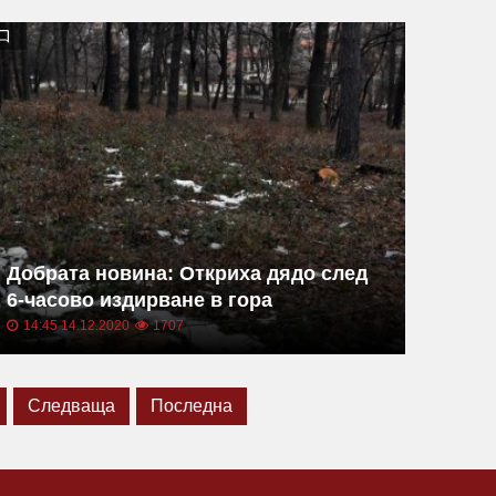
Добрата новина: Откриха дядо след
6-часово издирване в гора
14:45 14.12.2020
1707
Следваща
Последна