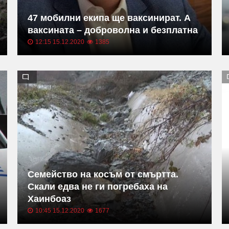
47 мобилни екипа ще ваксинират. А
ваксината – доброволна и безплатна
12:15 15.12.2020
1385
Семейство на косъм от смъртта.
Скали едва не ги погребаха на
Хаинбоаз
10:45 15.12.2020
1677