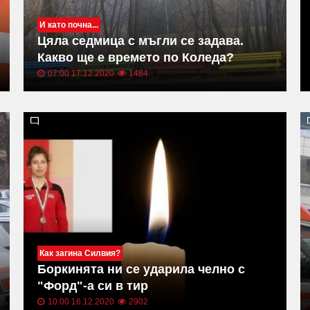
И като почна...
Цяла седмица с мъгли се задава.
Какво ще е времето по Коледа?
07:00 17.12.2020
1484
Как загина Силвия?
Боркинята ни се ударила челно с
"Форд"-а си в тир
10:00 16.12.2020
2902