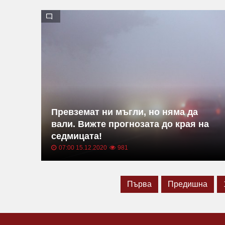
Превземат ни мъгли, но няма да
вали. Вижте прогнозата до края на
седмицата!
07:00 15.12.2020
981
Първа
Предишна