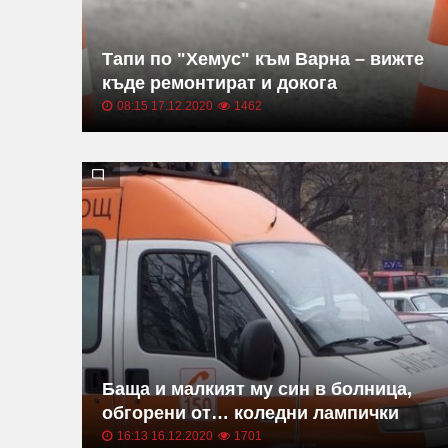
Тапи по "Хемус" към Варна – вижте
къде ремонтират и докога
08:15 17.12.2020
1462
Баща и малкият му син в болница,
обгорени от… коледни лампички
16:13 16.12.2020
1701