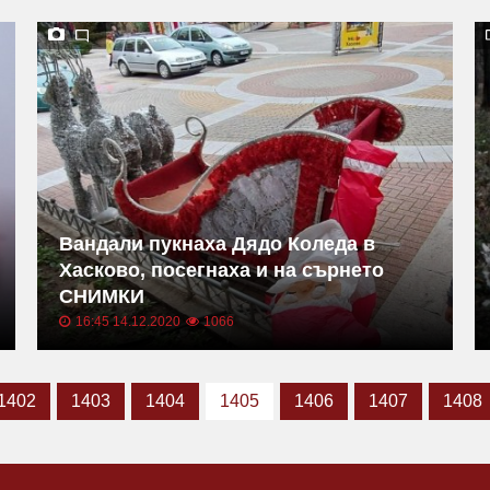
Вандали пукнаха Дядо Коледа в
Хасково, посегнаха и на сърнето
СНИМКИ
16:45 14.12.2020
1066
1402
1403
1404
1405
1406
1407
1408