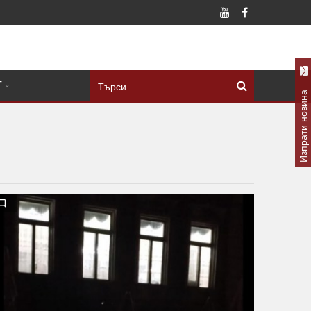
Т
Изпрати новина