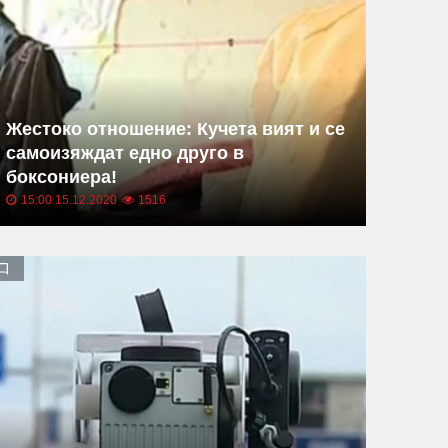
Жестоко отношение: Кучета вият и се
самоизяждат едно друго в
боксониера!
15:00 15.12.2020
1516