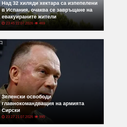
Над 32 хиляди хектара са изпепелени
в Испания, очаква се завръщане на
евакуираните жители
23:45 22.07.2026
469
Зеленски освободи
главнокомандващия на армията
Сирски
23:27 21.07.2026
995