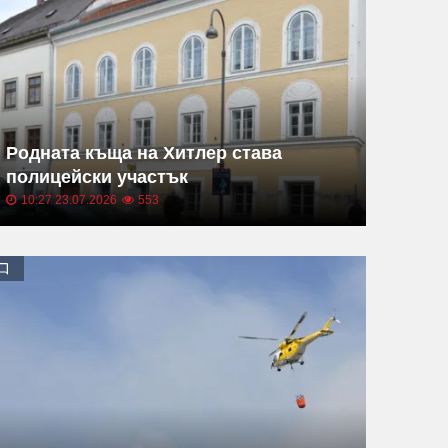
Родната къща на Хитлер става
полицейски участък
10:27 23.07.2026
553