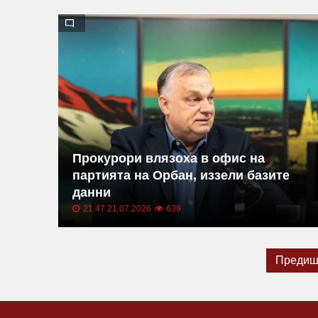
Прокурори влязоха в офис на
партията на Орбан, иззели базите
данни
21:47 21.07.2026
639
Предиш