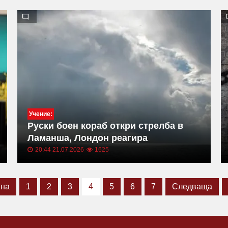
Учение:
Руски боен кораб откри стрелба в
Ламанша, Лондон реагира
20:44 21.07.2026
1625
на
1
2
3
4
5
6
7
Следваща