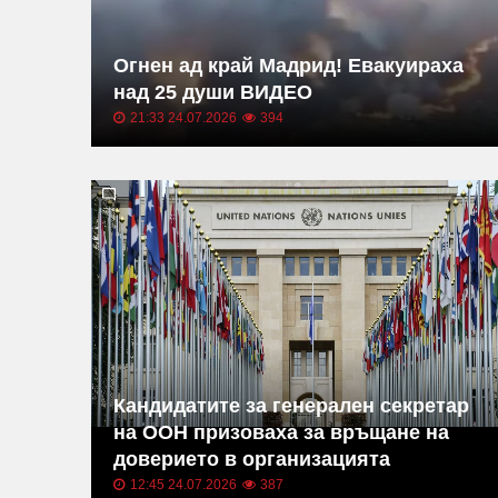
Огнен ад край Мадрид! Евакуираха
над 25 души ВИДЕО
21:33 24.07.2026
394
Кандидатите за генерален секретар
на ООН призоваха за връщане на
доверието в организацията
12:45 24.07.2026
387