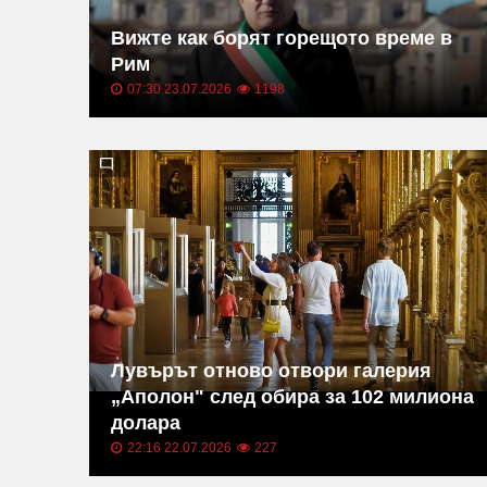
Вижте как борят горещото време в
Рим
07:30 23.07.2026
1198
Лувърът отново отвори галерия
„Аполон" след обира за 102 милиона
долара
22:16 22.07.2026
227