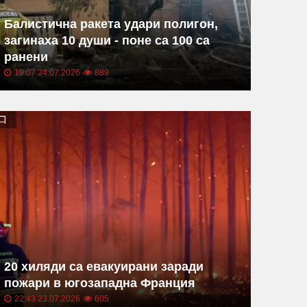
Балистична ракета удари полигон,
загинаха 10 души - поне са 100 са
ранени
19:07 24.07.2026
889
20 хиляди са евакуирани заради
пожари в югозападна Франция
22:43 23.07.2026
605