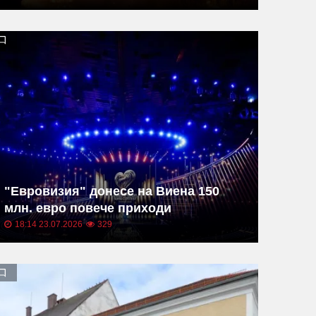
"Евровизия" донесе на Виена 150
млн. евро повече приходи
18:14 23.07.2026
329