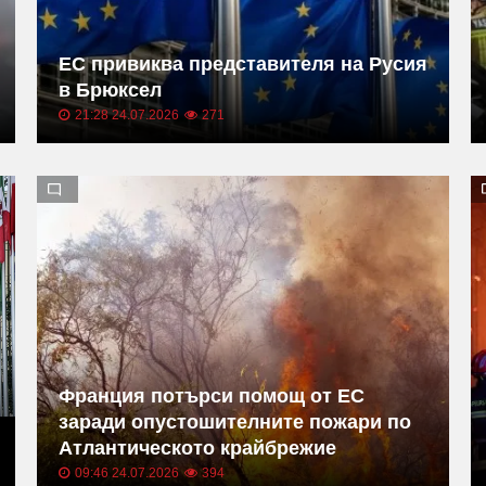
ЕС привиква представителя на Русия
в Брюксел
21:28 24.07.2026
271
Франция потърси помощ от ЕС
заради опустошителните пожари по
Атлантическото крайбрежие
09:46 24.07.2026
394