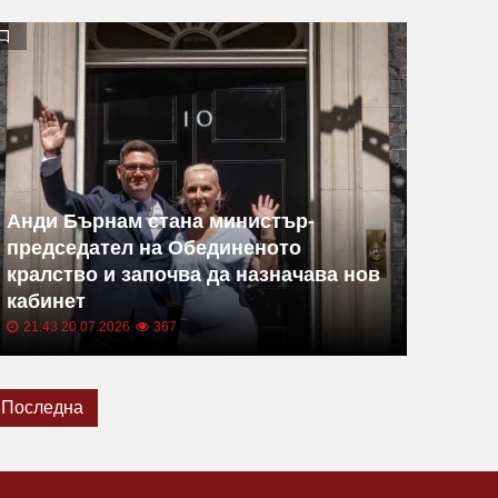
Анди Бърнам стана министър-
председател на Обединеното
кралство и започва да назначава нов
кабинет
21:43 20.07.2026
367
Последна