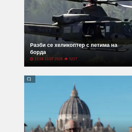
Разби се хеликоптер с петима на
борда
15:58 23.07.2026
5217