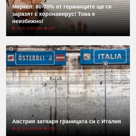
Меркел: 60-70% от германците ще се
заразят с коронавирус! Това е
неизбежно!
19:31 11.03.2020
1827
Австрия затваря границата си с Италия
18:30 10.03.2020
1952