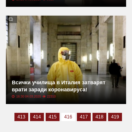
Всички училища в Италия затварят
врати заради коронавируса!
16:30 04.03.2020
22310
413
414
415
416
417
418
419