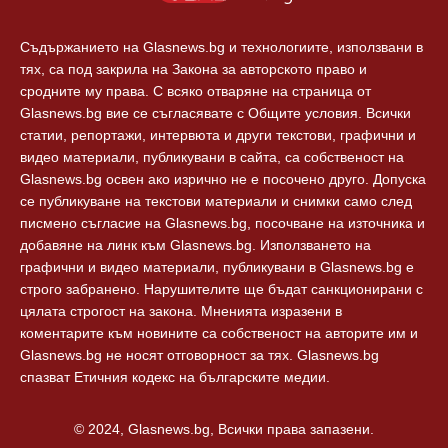
Съдържанието на Glasnews.bg и технологиите, използвани в
тях, са под закрила на Закона за авторското право и
сродните му права. С всяко отваряне на страница от
Glasnews.bg вие се съгласявате с Общите условия. Всички
статии, репортажи, интервюта и други текстови, графични и
видео материали, публикувани в сайта, са собственост на
Glasnews.bg освен ако изрично не е посочено друго. Допуска
се публикуване на текстови материали и снимки само след
писмено съгласие на Glasnews.bg, посочване на източника и
добавяне на линк към Glasnews.bg. Използването на
графични и видео материали, публикувани в Glasnews.bg е
строго забранено. Нарушителите ще бъдат санкционирани с
цялата строгост на закона. Мненията изразени в
коментарите към новините са собственост на авторите им и
Glasnews.bg не носят отговорност за тях. Glasnews.bg
спазват Етичния кодекс на българските медии.
© 2024, Glasnews.bg, Всички права запазени.