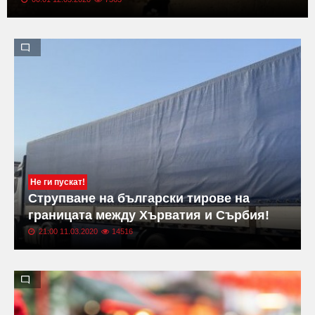
Не ги пускат!
Струпване на български тирове на
границата между Хърватия и Сърбия!
21:00 11.03.2020
14516