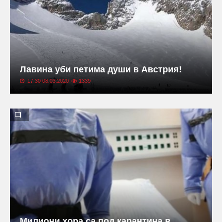
Лавина уби петима души в Австрия!
17:30 08.03.2020
1339
Милиони хора са под карантина в