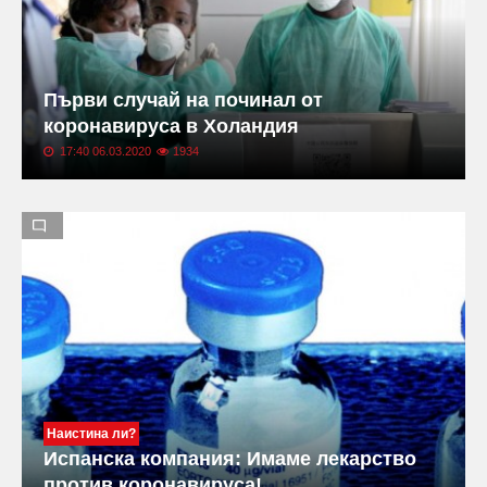
Първи случай на починал от
коронавируса в Холандия
17:40 06.03.2020
1934
Наистина ли?
Испанска компания: Имаме лекарство
против коронавируса!