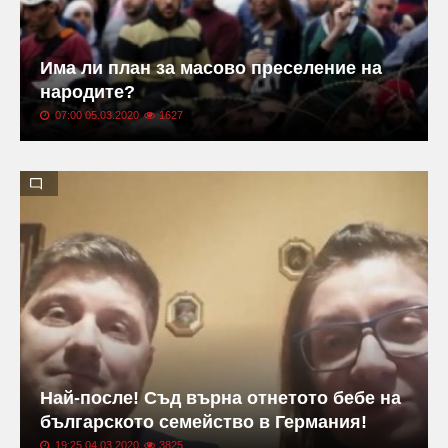
Има ли план за масово преселение на
народите?
07:00 05.03.2020
1627
Най-после! Съд върна отнетото бебе на
българското семейство в Германия!
19:25 04.03.2020
3825