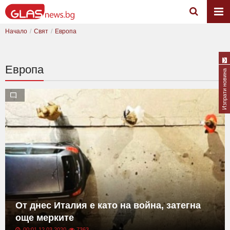
Начало
Свят
Европа
Европа
Изпрати новина
От днес Италия е като на война, затегна
още мерките
00:01 12.03.2020
7363