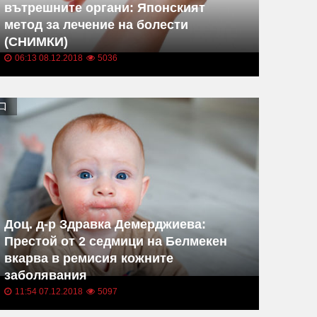
вътрешните органи: Японският
метод за лечение на болести
(СНИМКИ)
06:13 08.12.2018
5036
Доц. д-р Здравка Демерджиева:
Престой от 2 седмици на Белмекен
вкарва в ремисия кожните
заболявания
11:54 07.12.2018
5097