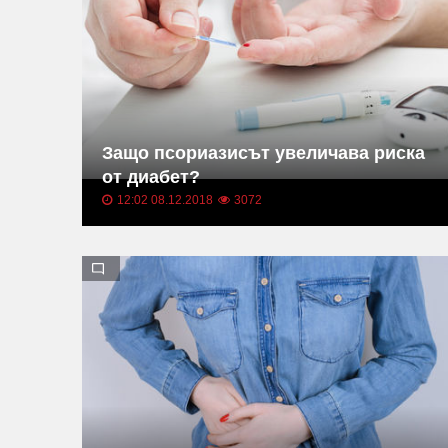
Защо псориазисът увеличава риска
от диабет?
12:02 08.12.2018
3072