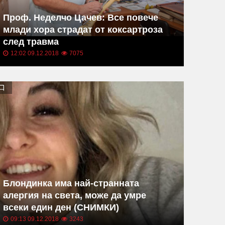
Проф. Неделчо Цачев: Все повече
млади хора страдат от коксартроза
след травма
12:02 09.12.2018
7075
Блондинка има най-странната
алергия на света, може да умре
всеки един ден (СНИМКИ)
09:13 09.12.2018
3243