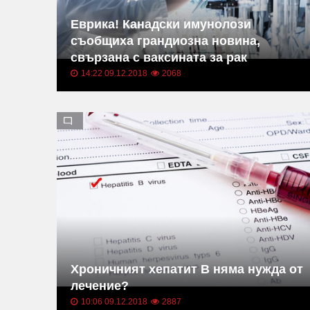
Еврика! Канадски имунолози
съобщиха грандиозна новина,
свързана с ваксината за рак
14:22 09.12.2018
2068
Хроничният хепатит В няма нужда от
лечение?
10:06 09.12.2018
2887