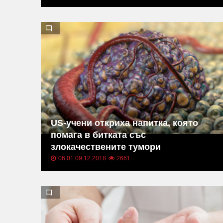
US-учени откриха напитка, която
помага в битката със
злокачествените тумори
06:01 09.12.2018
2661