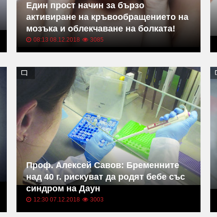
Един прост начин за бързо
активиране на кръвообращението на
мозъка и облекчаване на болката!
08:13 08.12.2018
3085
Проф. Алексей Савов: Бременните
над 40 г. рискуват да родят бебе със
синдром на Даун
12:30 07.12.2018
3003