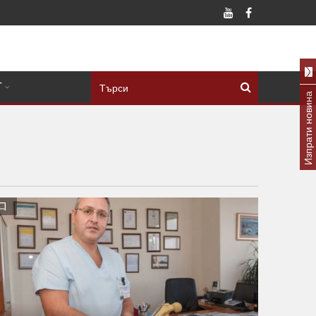
Т
Изпрати новина