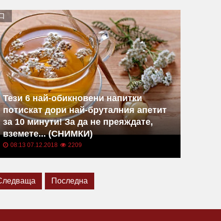
Тези 6 най-обикновени напитки
потискат дори най-бруталния апетит
за 10 минути! За да не преяждате,
вземете... (СНИМКИ)
08:13 07.12.2018
2209
Следваща
Последна