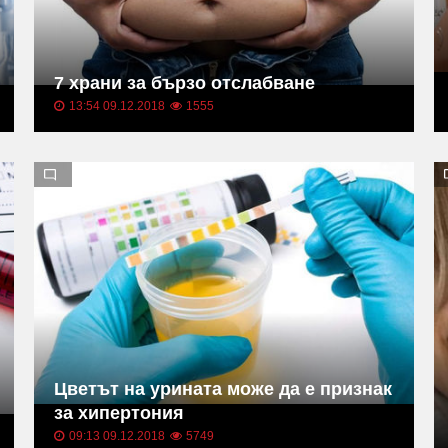
7 храни за бързо отслабване
13:54 09.12.2018
1555
Цветът на урината може да е признак
за хипертония
09:13 09.12.2018
5749