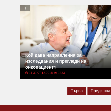
Кой дава направления за
изследвания и прегледи на
онкопациент?
11:31 07.12.2018
1833
Първа
Предишна