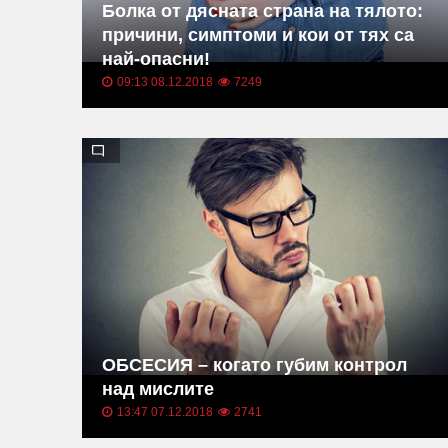
Болка от дясната страна на тялото:
причини, симптоми и кои от тях са
най-опасни!
09:13 08.12.2018
7249
ОБСЕСИЯ – когато губим контрол
над мислите
13:47 07.12.2018
2741