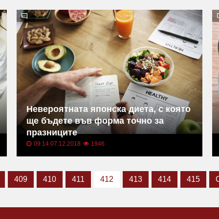
Невероятната японска диета, с която
ще бъдете във форма точно за
празниците
09:14 07.12.2018
1946
409
410
411
412
413
414
415