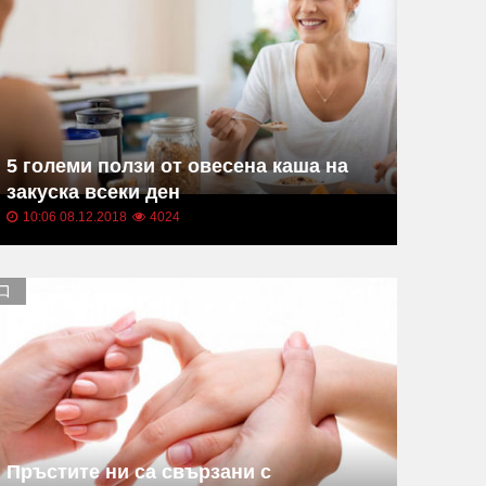
5 големи ползи от овесена каша на
закуска всеки ден
10:06 08.12.2018
4024
Пръстите ни са свързани с