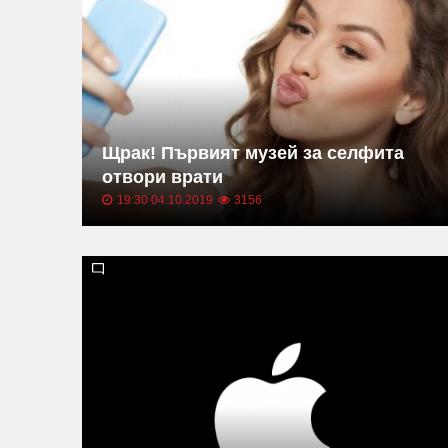
Щрак! Първият музей за селфита
отвори врати
19:30 04.10.2019
3156