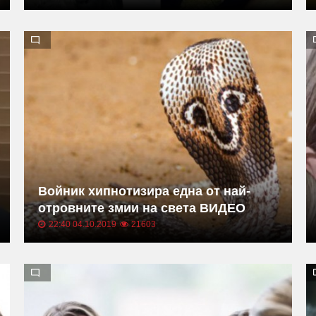
Войник хипнотизира една от най-
отровните змии на света ВИДЕО
22:40 04.10.2019
21603