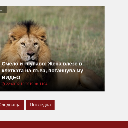
Смело и глупаво: Жена влезе в
клетката на лъва, потанцува му
ВИДЕО
22:40 02.10.2019
1104
Следваща
Последна