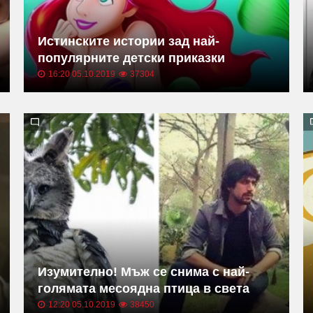
Истинските истории зад най-
популярните детски приказки
16:20 05.10.2019
37304
Изумително! Мъж се снима с най-
голямата месоядна птица в света
12:20 05.10.2019
38450