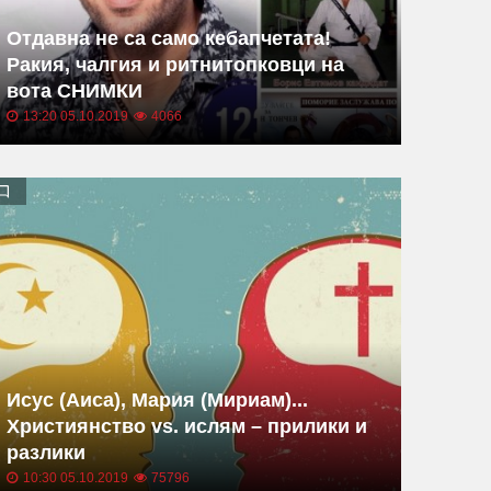
Отдавна не са само кебапчетата!
Ракия, чалгия и ритнитопковци на
вота СНИМКИ
13:20 05.10.2019
4066
Исус (Аиса), Мария (Мириам)...
Християнство vs. ислям – прилики и
разлики
10:30 05.10.2019
75796