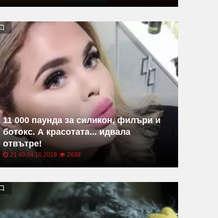
11 000 паунда за силикон, филъри и
ботокс. А красотата... идвала
отвътре!
21:40 04.10.2019
2638