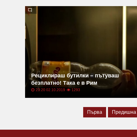
Рециклираш бутилки – пътуваш
безплатно! Така е в Рим
23:20 02.10.2019
1293
Първа
Предишна