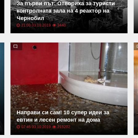
За първи път: Отвориха за туристи
контролната зала на 4 реактор на
Чернобил
21:00 03.10.2019
3440
Направи си сам! 10 супер идеи за
евтин и лесен ремонт на дома
07:45 03.10.2019
215202