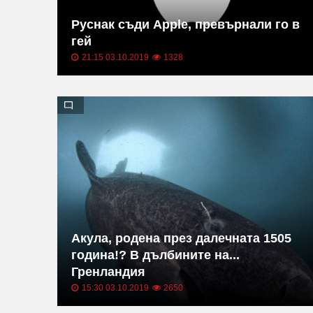
Руснак съди Apple, превърнали го в
гей
21:15 03.10.2019
1328
Акула, родена през далечната 1505
година!? В дълбините на...
Гренландия
15:30 03.10.2019
2650