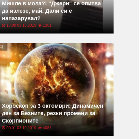
Мишле в мола?! "Джери" се опитва
да излезе, май. Дали си е
напазарувал?
17:00 03.10.2019
1301
Хороскоп за 3 октомври: Динамичен
ден за Везните, резки промени за
Скорпионите
00:01 03.10.2019
4088