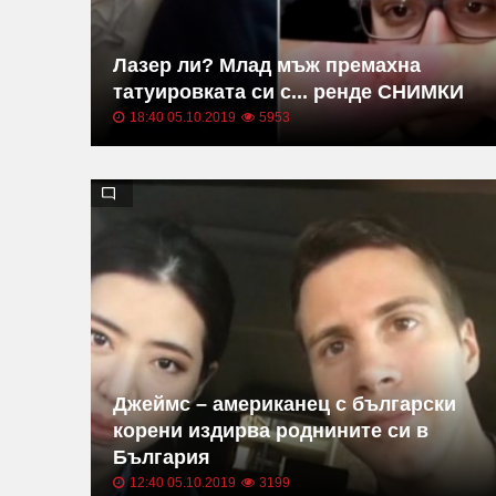
Лазер ли? Млад мъж премахна
татуировката си с... ренде СНИМКИ
18:40 05.10.2019
5953
Джеймс – американец с български
корени издирва роднините си в
България
12:40 05.10.2019
3199