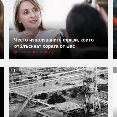
Често използваните фрази, които
отблъскват хората от Вас
16:00 04.10.2019
2351