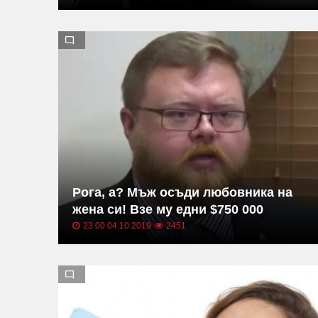
Рога, а? Мъж осъди любовника на
жена си! Взе му едни $750 000
23:00 04.10.2019
2451