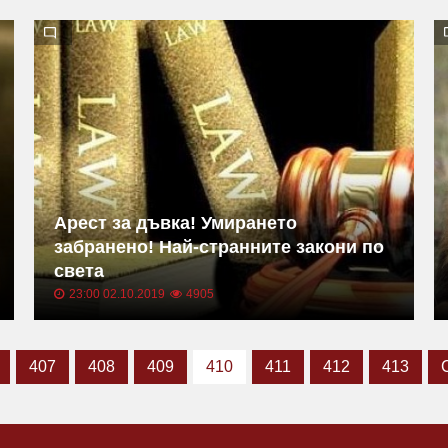
Арест за дъвка! Умирането
забранено! Най-странните закони по
света
23:00 02.10.2019
4905
407
408
409
410
411
412
413