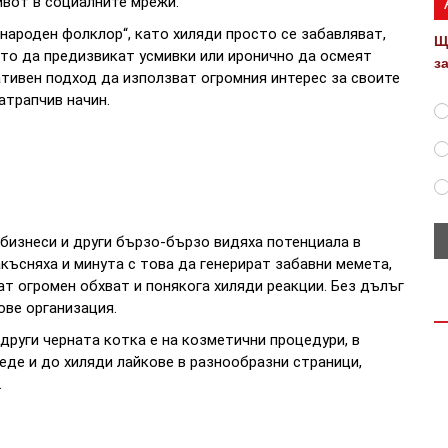
ивот в социалните мрежи.
народен фолклор“, като хиляди просто се забавляват,
Щ
ито да предизвикат усмивки или иронично да осмеят
з
тивен подход да използват огромния интерес за своите
атрапчив начин.
бизнеси и други бързо-бързо видяха потенциала в
късняха и минута с това да генерират забавни мемета,
т огромен обхват и понякога хиляди реакции. Без дълъг
ове организация.
други черната котка е на козметични процедури, в
еде и до хиляди лайкове в разнообразни страници,
.