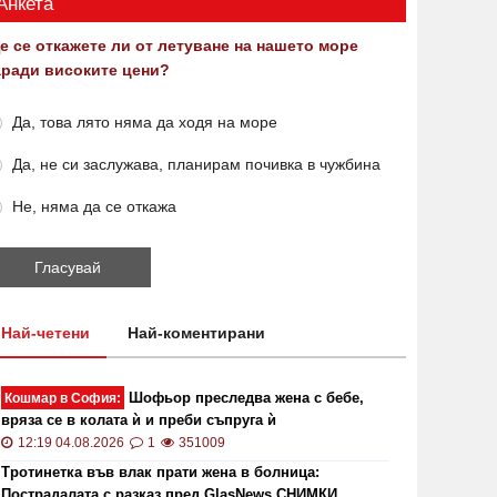
Анкета
е се откажете ли от летуване на нашето море
аради високите цени?
Да, това лято няма да ходя на море
Да, не си заслужава, планирам почивка в чужбина
Не, няма да се откажа
Най-четени
Най-коментирани
Шофьор преследва жена с бебе,
Кошмар в София:
вряза се в колата ѝ и преби съпруга ѝ
12:19 04.08.2026
1
351009
Тротинетка във влак прати жена в болница:
Пострадалата с разказ пред GlasNews СНИМКИ