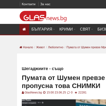
Контакти
За нас
БЪЛГАРИЯ
КРИМИ
СВЯТ
БИЗ
Начало
Живот
Любопитно
Пумата от Шумен превзе Мреж
Шегаджиите - също
Пумата от Шумен превзе 
пропусна това СНИМКИ
GlasNews.bg
15:00 23.06.25
0
22281