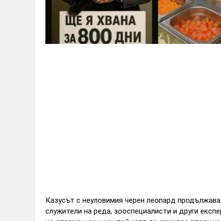
Казусът с неуловимия черен леопард продължава
служители на реда, зооспециалисти и други експер