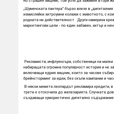
но страшен хищник, той успя да заживее втори ж
„Шуменската пантера“ бързо влезе в „дигиталния 
измисляйки хитроумни колажи с животното, с ко
родната ни действителност. Други намериха креа
маркетингови цели - по един забавен, хитър и нен
Рекламисти, инфлуенсъри, собственици на малки 
набиращата огромна популярност история и не за
включващи едрия хищник, които за часове събира
брейнсторминг за идеи, без скъпи кампании и час
В някои мемета леопардът рекламира кредити, в 
трети е отскочила до железарията. Случката дов
създаващи хумористично дигитално съдържание