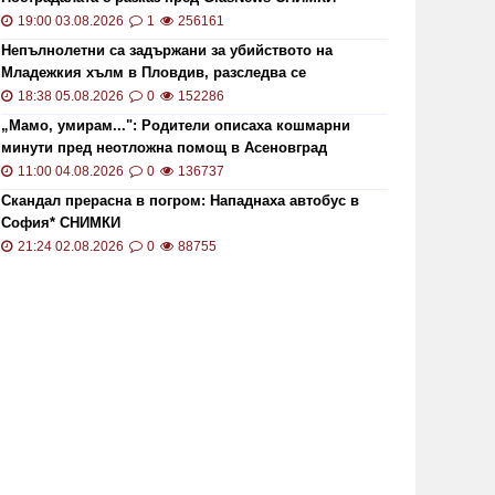
19:00 03.08.2026
1
256161
Непълнолетни са задържани за убийството на
Младежкия хълм в Пловдив, разследва се
хомофобски мотив
18:38 05.08.2026
0
152286
„Мамо, умирам...": Родители описаха кошмарни
минути пред неотложна помощ в Асеновград
11:00 04.08.2026
0
136737
Скандал прерасна в погром: Нападнаха автобус в
София* СНИМКИ
21:24 02.08.2026
0
88755