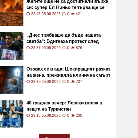
Жегите още не са достигнали върха
си: супер Ел Ниньо тепърва ще се
засилва
23:45 05.08.2026
0
421
„Днес трябваше да бъде нашата
сватба": Вдигнаха протест след
смъртта на Даяна
23:37 05.08.2026
0
876
Озовах се в ада: Шокиращият разказ
на жена, преживяла клинична смърт
23:30 05.08.2026
0
737
40 градуса вечер: Левски влиза в
пещта на Туркистан
23:15 05.08.2026
0
230