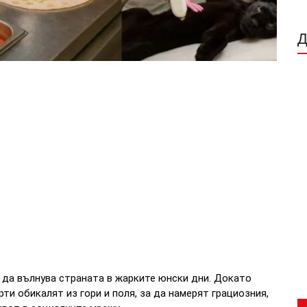
 да вълнува страната в жарките юнски дни. Докато
ти обикалят из гори и поля, за да намерят грациозния,