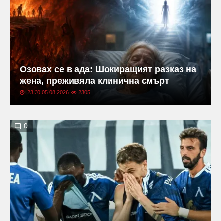
Озовах се в ада: Шокиращият разказ на
жена, преживяла клинична смърт
23:30 05.08.2026
2305
0