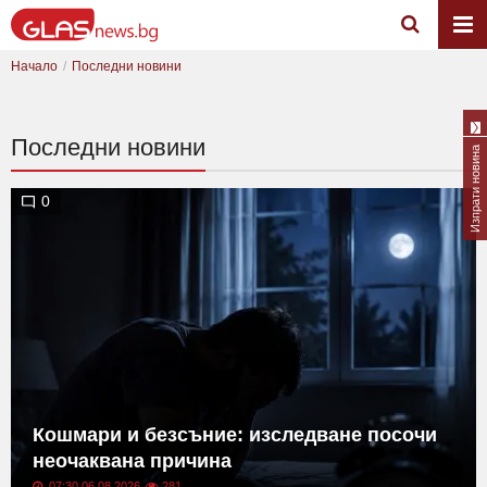
Начало
Последни новини
Последни новини
Изпрати новина
0
Кошмари и безсъние: изследване посочи
неочаквана причина
07:30 06.08.2026
281