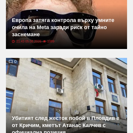
Европа затяга контрола върху умните
очила на Meta заради риск от тайно
заснемане
21:43 05.08.2026
1089
0
Убитият след жесток побой в Пловдив е
от Кричим, кметът Атанас Калчев с
официална позиция