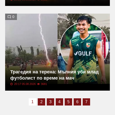
0
Трагедия на терена: Мълния уби млад
футболист по време на мач
20:17 05.08.2026
3681
1
2
3
4
5
6
7