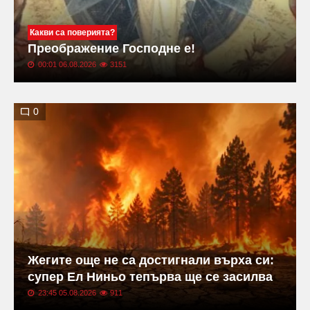
Какви са поверията?
Преображение Господне е!
00:01 06.08.2026
3151
0
Жегите още не са достигнали върха си:
супер Ел Ниньо тепърва ще се засилва
23:45 05.08.2026
911