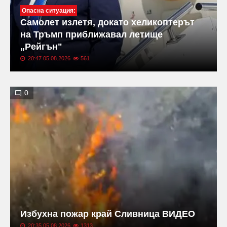
Опасна ситуация:
Самолет излетя, докато хеликоптерът
на Тръмп приближавал летище
„Рейгън"
20:47 05.08.2026
561
0
Избухна пожар край Сливница ВИДЕО
20:35 05.08.2026
1313