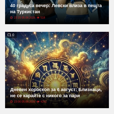
40 градуса вечер: Левски влиза в пещта
на Туркистан
23:15 05.08.2026
518
0
Дневен хороскоп за 6 август: Близнаци,
не се карайте с никого за пари
23:00 05.08.2026
4241