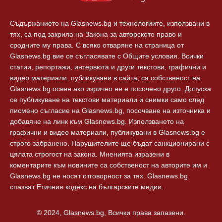
Съдържанието на Glasnews.bg и технологиите, използвани в
тях, са под закрила на Закона за авторското право и
сродните му права. С всяко отваряне на страница от
Glasnews.bg вие се съгласявате с Общите условия. Всички
статии, репортажи, интервюта и други текстови, графични и
видео материали, публикувани в сайта, са собственост на
Glasnews.bg освен ако изрично не е посочено друго. Допуска
се публикуване на текстови материали и снимки само след
писмено съгласие на Glasnews.bg, посочване на източника и
добавяне на линк към Glasnews.bg. Използването на
графични и видео материали, публикувани в Glasnews.bg е
строго забранено. Нарушителите ще бъдат санкционирани с
цялата строгост на закона. Мненията изразени в
коментарите към новините са собственост на авторите им и
Glasnews.bg не носят отговорност за тях. Glasnews.bg
спазват Етичния кодекс на българските медии.
© 2024, Glasnews.bg, Всички права запазени.