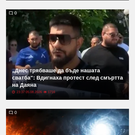
0
„Днес трябваше да бъде нашата
сватба": Вдигнаха протест след смъртта
на Даяна
23:37 05.08.2026
1716
0