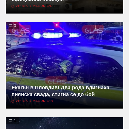
21:18 05.08.2026
37976
0
Екшън в Пловдив! Два рода вдигнаха
пиянска свада, стигна се до бой
21:13 05.08.2026
3713
1