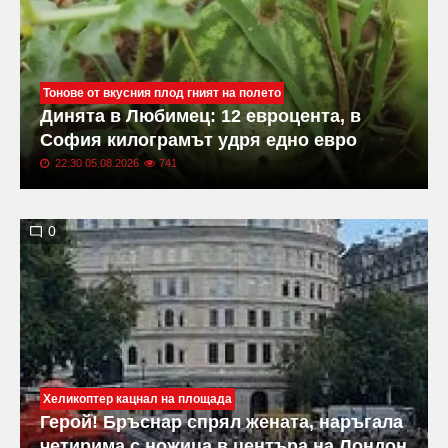
Тонове от вкусния плод гният на полето
Динята в Любимец: 12 евроцента, в
София килограмът удря едно евро
22:30 05.08.2026
741
0
Хеликоптер кацнал на площада
Герой! Бръснар спрял жената, наръгала
четирима с ножица в центъра на Лондон