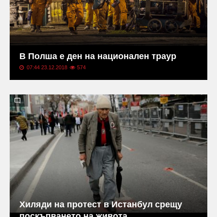
В Полша е ден на национален траур
07:44 23.12.2018
574
Хиляди на протест в Истанбул срещу
поскъпването на живота