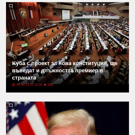
Kуба с проект за нова конституция, ще
въведат и длъжността премиер в
страната
09:48 23.12.2018
800