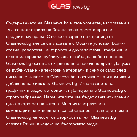
Съдържанието на Glasnews.bg и технологиите, използвани в
тях, са под закрила на Закона за авторското право и
сродните му права. С всяко отваряне на страница от
Glasnews.bg вие се съгласявате с Общите условия. Всички
статии, репортажи, интервюта и други текстови, графични и
видео материали, публикувани в сайта, са собственост на
Glasnews.bg освен ако изрично не е посочено друго. Допуска
се публикуване на текстови материали и снимки само след
писмено съгласие на Glasnews.bg, посочване на източника и
добавяне на линк към Glasnews.bg. Използването на
графични и видео материали, публикувани в Glasnews.bg е
строго забранено. Нарушителите ще бъдат санкционирани с
цялата строгост на закона. Мненията изразени в
коментарите към новините са собственост на авторите им и
Glasnews.bg не носят отговорност за тях. Glasnews.bg
спазват Етичния кодекс на българските медии.