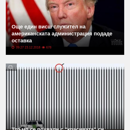
Още един висш служител на
американската администрация подаде
оставка
09:27 23.12.2018
678
Тръмп се похвали с "красивата" си