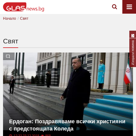
Начало
Свят
Свят
Изпрати новина
Ердоган: Поздравяваме всички християни
с предстоящата Коледа
12:32 23.12.2018
868