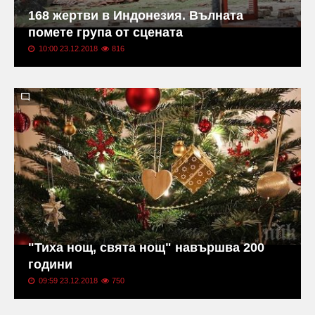
168 жертви в Индонезия. Вълната
помете група от сцената
10:00 23.12.2018
816
"Тиха нощ, свята нощ" навършва 200
години
09:59 23.12.2018
750