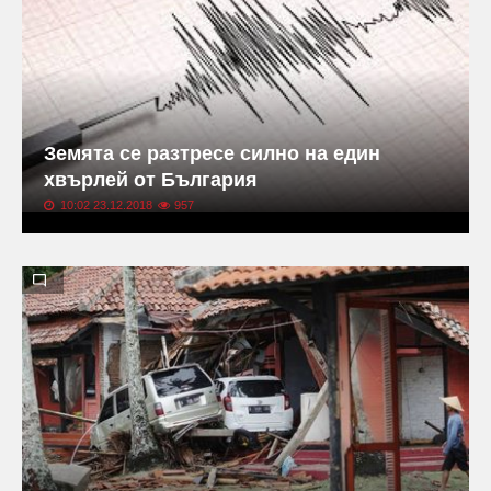
Земята се разтресе силно на един
хвърлей от България
10:02 23.12.2018
957