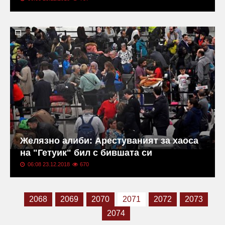
Желязно алиби: Арестуваният за хаоса
на "Гетуик" бил с бившата си
06:08 23.12.2018
670
2068
2069
2070
2071
2072
2073
2074