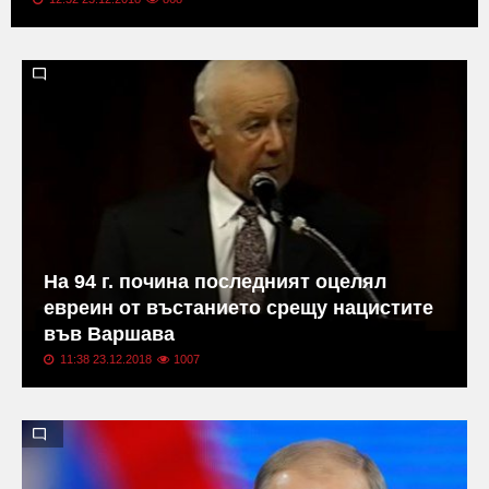
На 94 г. почина последният оцелял
евреин от въстанието срещу нацистите
във Варшава
11:38 23.12.2018
1007