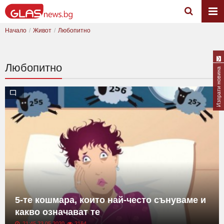
Начало
Живот
Любопитно
Любопитно
Изпрати новина
5-те кошмара, които най-често сънуваме и
какво означават те
21:45 23.05.2020
2164