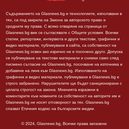
Съдържанието на Glasnews.bg и технологиите, използвани в
тях, са под закрила на Закона за авторското право и
сродните му права. С всяко отваряне на страница от
Glasnews.bg вие се съгласявате с Общите условия. Всички
статии, репортажи, интервюта и други текстови, графични и
видео материали, публикувани в сайта, са собственост на
Glasnews.bg освен ако изрично не е посочено друго. Допуска
се публикуване на текстови материали и снимки само след
писмено съгласие на Glasnews.bg, посочване на източника и
добавяне на линк към Glasnews.bg. Използването на
графични и видео материали, публикувани в Glasnews.bg е
строго забранено. Нарушителите ще бъдат санкционирани с
цялата строгост на закона. Мненията изразени в
коментарите към новините са собственост на авторите им и
Glasnews.bg не носят отговорност за тях. Glasnews.bg
спазват Етичния кодекс на българските медии.
© 2024, Glasnews.bg, Всички права запазени.