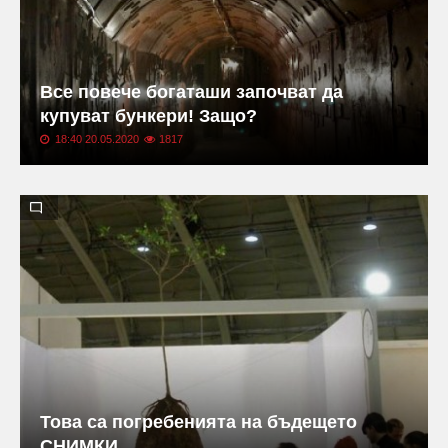
Все повече богаташи започват да
купуват бункери! Защо?
18:40 20.05.2020
1817
Това са погребенията на бъдещето
СНИМКИ