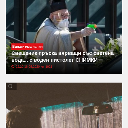
Винаги има начин
Свещеник пръска вярващи със светена
вода... с воден пистолет СНИМКИ
22:20 18.05.2020
1921