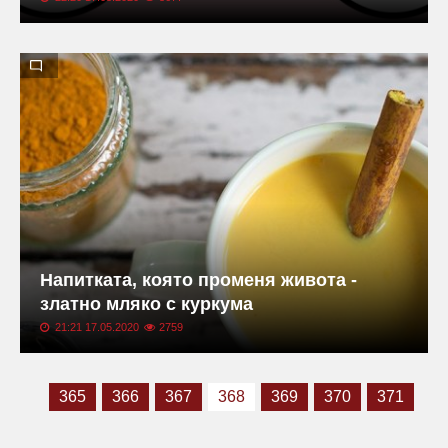
Напитката, която променя живота -
златно мляко с куркума
21:21 17.05.2020
2759
365
366
367
368
369
370
371