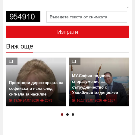
Изпрати
Виж още
МУ-София подписа
споразумение за
Проговори директорката на
сътрудничество с
софийската ясла след
Ханойския медицински
сигнала за насилие
университет
19:39 24.07.2026
2373
16:17 23.07.2026
1187