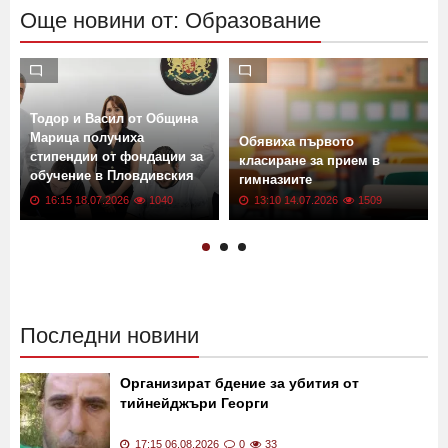
Още новини от: Образование
Тодор и Васил от Община
Марица получиха
Обявиха първото
стипендии от фондации за
класиране за прием в
обучение в Пловдивския
гимназиите
университет
16:15 18.07.2026
1040
13:10 14.07.2026
1509
Последни новини
Организират бдение за убития от
тийнейджъри Георги
17:15 06.08.2026
0
33