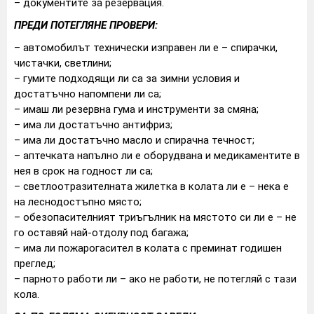
– документите за резервация.
ПРЕДИ ПОТЕГЛЯНЕ ПРОВЕРИ:
– автомобилът технически изправен ли е – спирачки,
чистачки, светлини;
– гумите подходящи ли са за зимни условия и
достатъчно напомпени ли са;
– имаш ли резервна гума и инструменти за смяна;
– има ли достатъчно антифриз;
– има ли достатъчно масло и спирачна течност;
– аптечката напълно ли е оборудвана и медикаментите в
нея в срок на годност ли са;
– светлоотразителната жилетка в колата ли е – нека е
на леснодостъпно място;
– обезопасителният триъгълник на мястото си ли е – не
го оставяй най-отдолу под багажа;
– има ли пожарогасител в колата с преминат годишен
преглед;
– парното работи ли – ако не работи, не потегляй с тази
кола.