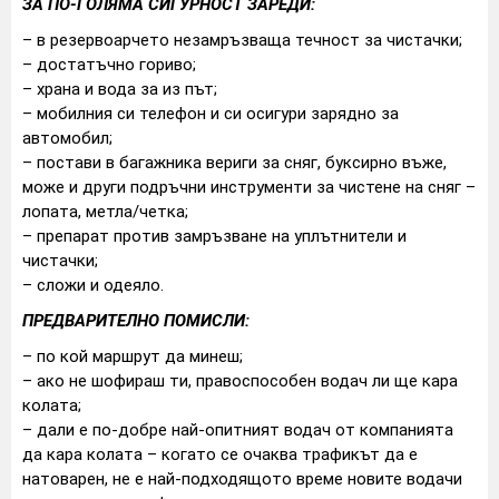
ЗА ПО-ГОЛЯМА СИГУРНОСТ ЗАРЕДИ:
– в резервоарчето незамръзваща течност за чистачки;
– достатъчно гориво;
– храна и вода за из път;
– мобилния си телефон и си осигури зарядно за
автомобил;
– постави в багажника вериги за сняг, буксирно въже,
може и други подръчни инструменти за чистене на сняг –
лопата, метла/четка;
– препарат против замръзване на уплътнители и
чистачки;
– сложи и одеяло.
ПРЕДВАРИТЕЛНО ПОМИСЛИ:
– по кой маршрут да минеш;
– ако не шофираш ти, правоспособен водач ли ще кара
колата;
– дали е по-добре най-опитният водач от компанията
да кара колата – когато се очаква трафикът да е
натоварен, не е най-подходящото време новите водачи