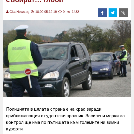
GlasNews.bg
10:00 05.12.19
0
1432
Полицията в цялата страна е на крак заради
приближаващия студентски празник. Засилени мерки за
контрол ще има по пътищата към големите ни зимни
курорти.