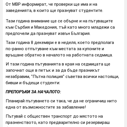
От МВР информират, че проверки ще има и на
заведенията, в които ще празнуват студентите.
Тази година внимание ще се обърне и на пътуващите
към Сърбия и Македония, тъй като много младежи са
предпочели да празнуват извън България.
Тази година 8 декември е в неделя, което предполага
по-ранно отпътуване към местата за купоните и
връщане обратно в началото на работната седмица.
И тази година пътуванията в края на седмицата ще
започнат още в петък и за да бъде празникът
незабравим, "Пътна полиция" съветва всички настоящи,
бивши и бъдещи студенти:
ПРЕПОРЪКИ ЗА НАЧАЛОТО:
Планирай пътуването си така, че да не ограничиш нито
една от възможностите за забавление!
Пътувай с обществен транспорт до мястото на
празненството, като предварително си резервираш