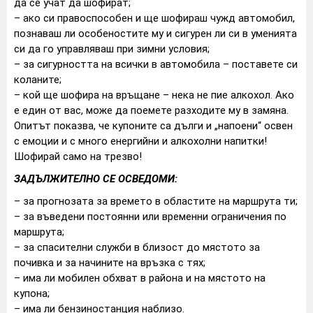
да се учат да шофират;
– ако си правоспособен и ще шофираш чужд автомобил,
познаваш ли особеностите му и сигурен ли си в уменията
си да го управляваш при зимни условия;
– за сигурността на всички в автомобила – поставете си
коланите;
– кой ще шофира на връщане – нека не пие алкохол. Ако
е един от вас, може да поемете разходите му в замяна.
Опитът показва, че купоните са дълги и „напоени“ освен
с емоции и с много енергийни и алкохолни напитки!
Шофирай само на трезво!
ЗАДЪЛЖИТЕЛНО СЕ ОСВЕДОМИ:
– за прогнозата за времето в областите на маршрута ти;
– за въведени постоянни или временни ограничения по
маршрута;
– за спасителни служби в близост до мястото за
почивка и за начините на връзка с тях;
– има ли мобилен обхват в района и на мястото на
купона;
– има ли бензиностанция наблизо.