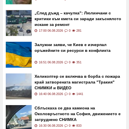
„След дъжд – качулка": Люлинчани с
критики към кмета си заради закъснялото
искане за ремонт
17:00 06.08.2026
0
281
Залужни заяви, че Киев е изчерпал
оръжейните си ресурси в конфликта
16:51 06.08.2026
0
351
Хеликоптер се включва в борба с пожара
край затворената магистрала "Тракия"
СНИМКИ и ВИДЕО
16:40 06.08.2026
0
1441
Сблъскаха се два камиона на
Околовръстното на София, движението е
затруднено СНИМКА
16:30 06.08.2026
0
833