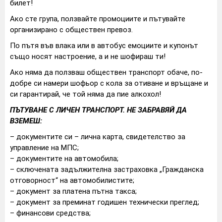
билет!
Ако сте група, ползвайте промоциите и пътувайте
организирано с обществен превоз.
По пътя във влака или в автобус емоциите и купонът
също носят настроение, а и не шофираш ти!
Ако няма да ползваш обществен транспорт обаче, по-
добре си намери шофьор с кола за отиване и връщане и
си гарантирай, че той няма да пие алкохол!
ПЪТУВАНЕ С ЛИЧЕН ТРАНСПОРТ. НЕ ЗАБРАВЯЙ ДА
ВЗЕМЕШ:
– документите си – лична карта, свидетелство за
управление на МПС;
– документите на автомобила;
– сключената задължителна застраховка „Гражданска
отговорност“ на автомобилистите;
– документ за платена пътна такса;
– документ за преминат годишен технически преглед;
– финансови средства;