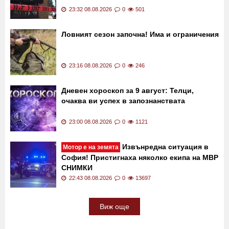
23:32 08.08.2026
0
501
Ловният сезон започна! Има и ограничения
23:16 08.08.2026
0
246
Дневен хороскоп за 9 август: Телци,
очаква ви успех в запознанствата
23:00 08.08.2026
0
1121
Извънредна ситуация в
Мотор е на земята
София! Пристигнаха няколко екипа на МВР
СНИМКИ
22:43 08.08.2026
0
13697
Виж още