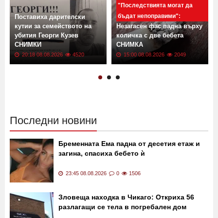
"Последствията могат да
бъдат непоправими":
Поставиха дарителски
кутии за семейството на
Незагасен фас падна върху
убития Георги Кузев
количка с две бебета
СНИМКИ
СНИМКА
20:18 08.08.2026
4520
15:00 08.08.2026
2049
Последни новини
Бременната Ема падна от десетия етаж и
загина, спасиха бебето ѝ
23:45 08.08.2026
0
1506
Зловеща находка в Чикаго: Откриха 56
разлагащи се тела в погребален дом