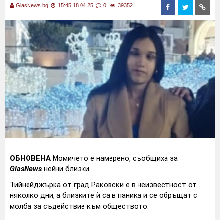
GlasNews.bg
15:45 18.04.25
0
39352
ОБНОВЕНА
Момичето е намерено, съобщиха за
GlasNews
нейни близки.
Тийнейджърка от град Раковски е в неизвестност от
няколко дни, а близките ѝ са в паника и се обръщат с
молба за съдействие към обществото.