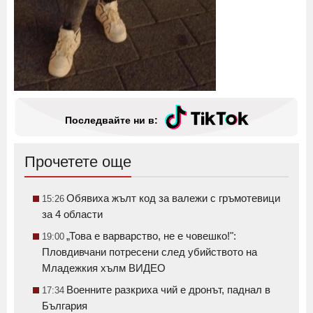
Последвайте ни в:
Прочетете още
Обявиха жълт код за валежи с гръмотевици
15:26
за 4 области
„Това е варварство, не е човешко!":
19:00
Пловдивчани потресени след убийството на
Младежкия хълм ВИДЕО
Военните разкриха чий е дронът, паднал в
17:34
България