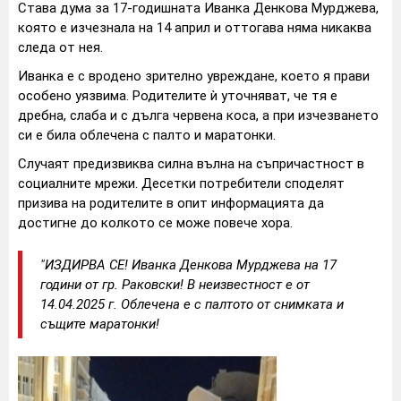
Става дума за 17-годишната Иванка Денкова Мурджева,
която е изчезнала на 14 април и оттогава няма никаква
следа от нея.
Иванка е с вродено зрително увреждане, което я прави
особено уязвима. Родителите ѝ уточняват, че тя е
дребна, слаба и с дълга червена коса, а при изчезването
си е била облечена с палто и маратонки.
Случаят предизвиква силна вълна на съпричастност в
социалните мрежи. Десетки потребители споделят
призива на родителите в опит информацията да
достигне до колкото се може повече хора.
"ИЗДИРВА СЕ! Иванка Денкова Мурджева на 17
години от гр. Раковски! В неизвестност е от
14.04.2025 г. Облечена е с палтото от снимката и
същите маратонки!