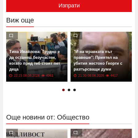
Изпрати
Виж още
Тина Ивайлова: Трудно е
"И на мравката път
да останеш безучастен,
правеше": Приятел на
когато пред теб стоят пет
убития жестоко Георги с
деца
разтърсващи думи
22:15 08.08.2026
4961
21:30 08.08.2026
4417
Още новини от: Общество