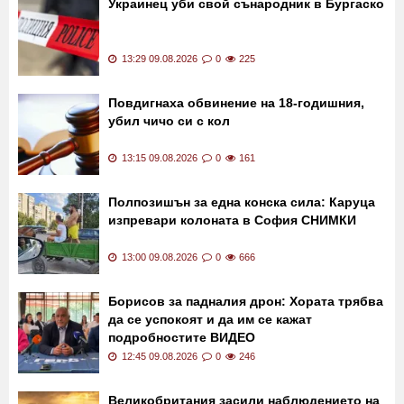
Украинец уби свой сънародник в Бургаско
13:29 09.08.2026
0
225
Повдигнаха обвинение на 18-годишния,
убил чичо си с кол
13:15 09.08.2026
0
161
Полпозишън за една конска сила: Каруца
изпревари колоната в София СНИМКИ
13:00 09.08.2026
0
666
Борисов за падналия дрон: Хората трябва
да се успокоят и да им се кажат
подробностите ВИДЕО
12:45 09.08.2026
0
246
Великобритания засили наблюдението на