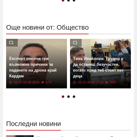
Още новини от: Общество
Експерт посочи три
Тина Ивайлова: Трудно е
възможни причини за
да останеш безучастен,
падането на дрона край
когато пред теб стоят пет
Кардам
деца
09:30 09.08.2026
673
22:15 08.08.2026
7937
Последни новини