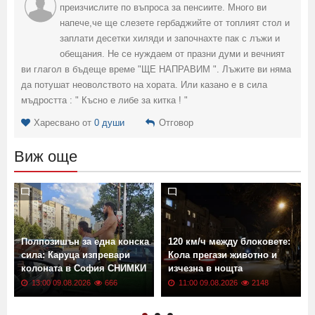
преизчислите по въпроса за пенсиите. Много ви
напече,че ще слезете гербаджийте от топлият стол и
заплати десетки хиляди и започнахте пак с лъжи и
обещания. Не се нуждаем от празни думи и вечният
ви глагол в бъдеще време "ЩЕ НАПРАВИМ ". Лъжите ви няма
да потушат неоволството на хората. Или казано е в сила
мъдростта : " Късно е либе за китка ! "
Харесвано от
0 души
Отговор
Виж още
Полпозишън за една конска
120 км/ч между блоковете:
сила: Каруца изпревари
Кола прегази животно и
колоната в София СНИМКИ
изчезна в нощта
13:00 09.08.2026
666
11:00 09.08.2026
2148