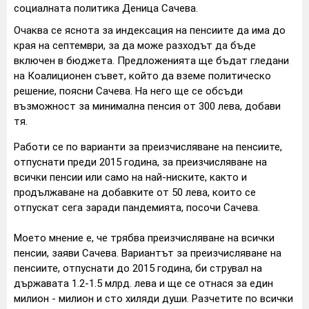
социалната политика Деница Сачева.
Очаква се яснота за индексация на пенсиите да има до
края на септември, за да може разходът да бъде
включен в бюджета. Предложенията ще бъдат гледани
на Коалиционен съвет, който да вземе политическо
решение, поясни Сачева. На него ще се обсъди
възможност за минимална пенсия от 300 лева, добави
тя.
Работи се по варианти за преизчисляване на пенсиите,
отпуснати преди 2015 година, за преизчисляване на
всички пенсии или само на най-ниските, както и
продължаване на добавките от 50 лева, които се
отпускат сега заради пандемията, посочи Сачева.
Моето мнение е, че трябва преизчисляване на всички
пенсии, заяви Сачева. Вариантът за преизчисляване на
пенсиите, отпуснати до 2015 година, би струвал на
държавата 1.2-1.5 млрд. лева и ще се отнася за един
милион - милион и сто хиляди души. Разчетите по всички