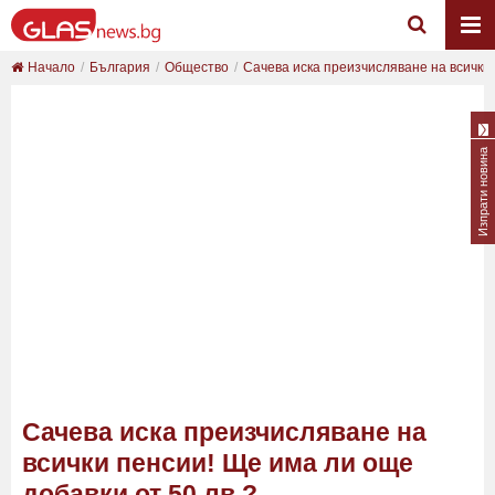
Начало
България
Общество
Сачева иска преизчисляване на всички 
Изпрати новина
Сачева иска преизчисляване на
всички пенсии! Ще има ли още
добавки от 50 лв.?