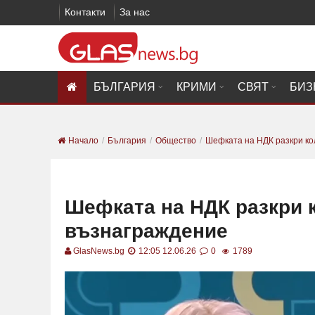
Контакти
За нас
БЪЛГАРИЯ
КРИМИ
СВЯТ
БИЗ
Начало
България
Общество
Шефката на НДК разкри кол
Шефката на НДК разкри к
възнаграждение
GlasNews.bg
12:05 12.06.26
0
1789