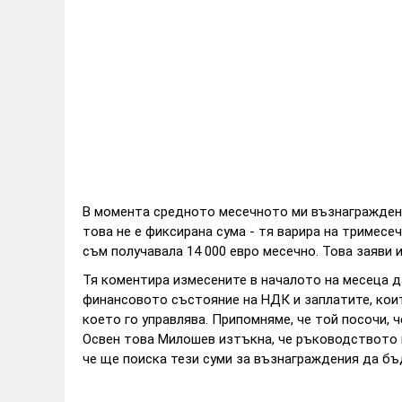
В момента средното месечното ми възнаграждение
това не е фиксирана сума - тя варира на тримесе
съм получавала 14 000 евро месечно. Това заяви
Тя коментира измесените в началото на месеца 
финансовото състояние на НДК и заплатите, кои
което го управлява. Припомняме, че той посочи, 
Освен това Милошев изтъкна, че ръководството в
че ще поиска тези суми за възнаграждения да б