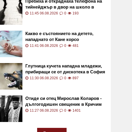
Пребиха и откраднаха телефона на
тийнейджър в двор на школо в
Плевенско
11:45 06.08.2026
0
193
Какво е състоянието на детето,
нападнато от Кане корсо
11:41 06.08.2026
0
481
Глутница кучета нападна младежи,
прибиращи се от дискотека в София
11:30 06.08.2026
0
897
Отиде си отец Мирослав Коларов -
дългогодишен свещеник в Кричим
11:27 06.08.2026
0
1401