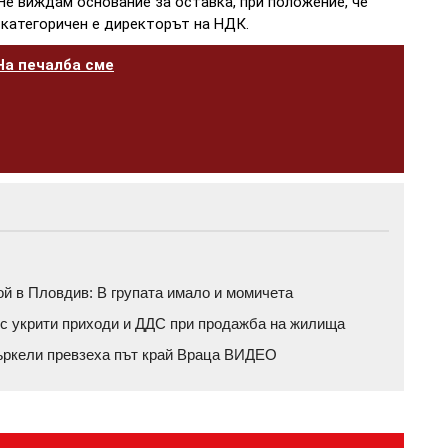
Не виждам основание за оставка, при положение, че
, категоричен е директорът на НДК.
На печалба сме
й в Пловдив: В групата имало и момичета
с укрити приходи и ДДС при продажба на жилища
ъркели превзеха път край Враца ВИДЕО