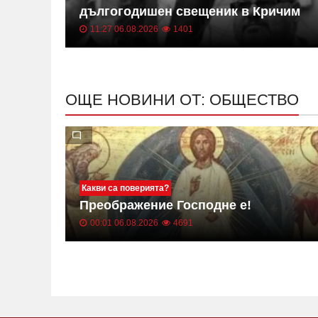
дългогодишен свещеник в Кричим
11:27 06.08.2026
1401
ОЩЕ НОВИНИ ОТ: ОБЩЕСТВО
та, в
Какви са поверията?
 евро
Преображение Господне е!
00:01 06.08.2026
4691