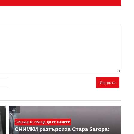
Изпрати
Общината обеща да се намеси
СНИМКИ разтърсиха Стара Загора:
М