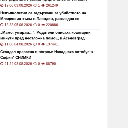
19:00 03.08.2026
1
261249
Непълнолетни са задържани за убийството на
Младежкия хълм в Пловдив, разследва се
хомофобски мотив
18:38 05.08.2026
0
220886
„Мамо, умирам...": Родители описаха кошмарни
минути пред неотложна помощ в Асеновград
11:00 04.08.2026
0
137441
Скандал прерасна в погром: Нападнаха автобус в
София* СНИМКИ
21:24 02.08.2026
0
88790