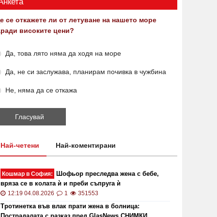
Анкета
е се откажете ли от летуване на нашето море
аради високите цени?
Да, това лято няма да ходя на море
Да, не си заслужава, планирам почивка в чужбина
Не, няма да се откажа
Най-четени
Най-коментирани
Шофьор преследва жена с бебе,
Кошмар в София:
вряза се в колата ѝ и преби съпруга ѝ
12:19 04.08.2026
1
351553
Тротинетка във влак прати жена в болница:
Пострадалата с разказ пред GlasNews СНИМКИ