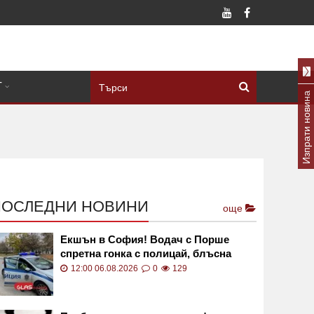
Т
Изпрати новина
ПОСЛЕДНИ НОВИНИ
още
Екшън в София! Водач с Порше
спретна гонка с полицай, блъсна
патрулката и избяга
12:00 06.08.2026
0
129