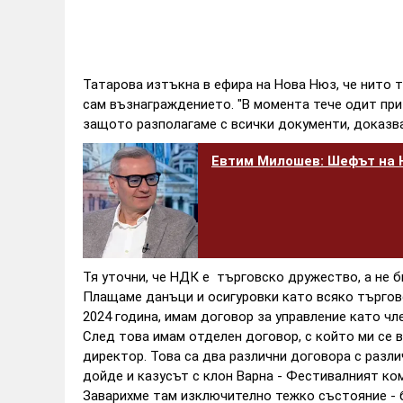
Татарова изтъкна в ефира на Нова Нюз, че нито 
сам възнаграждението. "В момента тече одит при 
защото разполагаме с всички документи, доказва
Евтим Милошев: Шефът на Н
Тя уточни, че НДК е търговско дружество, а не 
Плащаме данъци и осигуровки като всяко търговс
2024 година, имам договор за управление като чл
След това имам отделен договор, с който ми се 
директор. Това са два различни договора с разли
дойде и казусът с клон Варна - Фестивалният ко
Заварихме там изключително тежко състояние - б