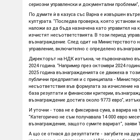
сериозни управленски и документални проблеми",
По думите ѝ в казуса със Варна е извършен вътр
културата. "Последва проверка, която установи н
наложи аз да бъда назначена като управител на к
изчистят несъответствията. В този период управ
възнаграждение. След одит на Министерството н
управление, включително с определено възнагражд
Директорът на НДК изтъкна, че първоначално въ
2024 година. "Например през октомври 2024 годин
2025 година възнагражденията се движеха в този
публични предприятия и с принципала - Министерс
несъответствия във формулата за изчисление на 
база резултати и финансови критерии, възнагра
възнаграждение достига около 9773 евро", изтък
И уточни - това не е фиксирана сума, а варира н
"Категорично не съм получавала 14 000 евро месе
възнаграждение, защото сумите варират", заяви 
А що се отнася до резултатите - загубите на др