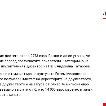
 достига около 9773 евро. Важно е да се уточни, че
чие според постигнатите показатели. Категорично не
 изпълнителният директор на НДК Андрияна Татарова.
данни от министъра на културата Евтим Милошев за
то получава Съветът на директорите на дружеството,
че дружеството е на загуба от близо 49 милиона евро.
земало заплати от близо 14 000 евро месечно и заяви,
ъдат върнати.