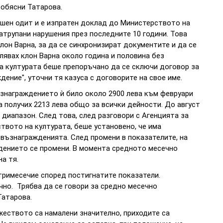
 обясни Татарова.
ешен одит и е изпратен доклад до Министерството на
атрупани нарушения през последните 10 години. Това
лон Варна, за да се синхронизират документите и да се
лявах клон Варна около година и половина без
а културата беше препоръчано да се сключи договор за
ение", уточни тя казуса с договорите на свое име.
знаграждението ѝ било около 2900 лева към февруари
а получих 2213 лева общо за всички дейности. До август
 диапазон. След това, след разговори с Агенцията за
твото на културата, беше установено, че има
възнагражденията. След промени в показателите, на
ждението се промени. В момента средното месечно
на тя.
а тримесечие според постигнатите показатели.
чно. Трябва да се говори за средно месечно
Татарова.
ужеството са намалени значително, приходите са