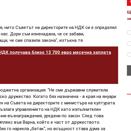
Щ
з
тя, нито Съветът на директорите на НДК си е определял
нас. Дори съм изненадана, че се забави,
щи, че сме спазили закона", изтъкна тя.
ДК получава близо 13 700 евро месечна заплата
бюджетна организация. "Не сме държавни служители.
ко дружество. Когато бях назначена - в края на януари
ен на Съвета на директорите с министъра на културата.
възлага управлението на НДК като изпълнителен
чни възнаграждения, уредени по закон. След това
мплекс във Варна, който е част от дружеството.
их го нарекла „батак“, но всъщност става дума за