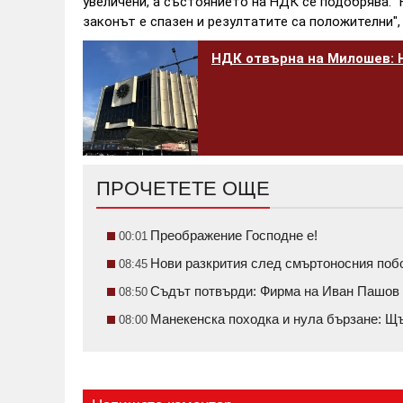
увеличени, а състоянието на НДК се подобрява. "
законът е спазен и резултатите са положителни"
НДК отвърна на Милошев: 
ПРОЧЕТЕТЕ ОЩЕ
Преображение Господне е!
00:01
Нови разкрития след смъртоносния побо
08:45
Съдът потвърди: Фирма на Иван Пашов 
08:50
Манекенска походка и нула бързане: Щ
08:00