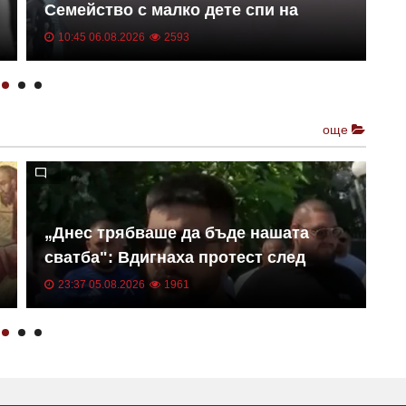
Семейство с малко дете спи на
т
улицата
п
10:45 06.08.2026
2593
още
Т
„Днес трябваше да бъде нашата
Д
сватба": Вдигнаха протест след
С
смъртта на Даяна
23:37 05.08.2026
1961