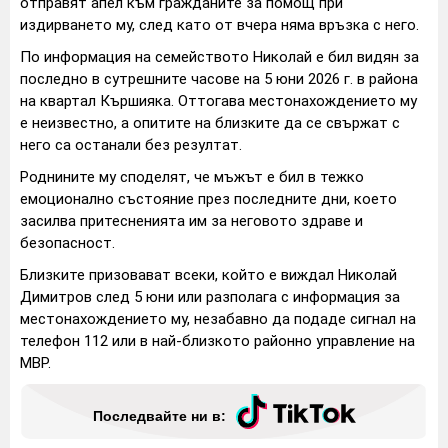
отправят апел към гражданите за помощ при
издирването му, след като от вчера няма връзка с него.
По информация на семейството Николай е бил видян за
последно в сутрешните часове на 5 юни 2026 г. в района
на квартал Кършияка. Оттогава местонахождението му
е неизвестно, а опитите на близките да се свържат с
него са останали без резултат.
Роднините му споделят, че мъжът е бил в тежко
емоционално състояние през последните дни, което
засилва притесненията им за неговото здраве и
безопасност.
Близките призовават всеки, който е виждал Николай
Димитров след 5 юни или разполага с информация за
местонахождението му, незабавно да подаде сигнал на
телефон 112 или в най-близкото районно управление на
МВР.
Последвайте ни в: