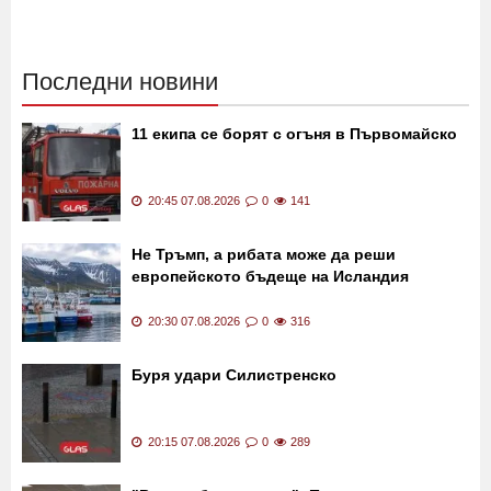
убийците му не са пипнали
ВИДЕО
19:45 07.08.2026
1261
19:30 07.08.2026
561
Последни новини
11 екипа се борят с огъня в Първомайско
20:45 07.08.2026
0
141
Не Тръмп, а рибата може да реши
европейското бъдеще на Исландия
20:30 07.08.2026
0
316
Буря удари Силистренско