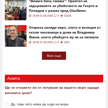
20:15 07.08.2026
0
289
"Винаги бяха такива": Приятел на
задържаните за убийството на Георги в
Пловдив с разказ пред GlasNews
20:09 07.08.2026
0
31536
Откриха хиляди евро, злато и колеция от
скъпи часовници в дома на Владимир
Янков, които убийците му не са пипнали
19:45 07.08.2026
0
1261
Виж още
Анкета
Ще се откажете ли от летуване на нашето море заради