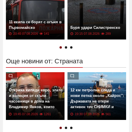
11 екипа се борят с огъня в
Първомайско
Буря удари Силистренско
20:45 07.08.2026
141
20:15 07.08.2026
289
Още новини от: Страната
Откриха хиляди евро, злато
12 км петролна следа и
и колеция от скъпи
нови петна около „Кайрос":
часовници в дома на
Държавата не откри
Владимир Янков, които
активен теч СНИМКИ и