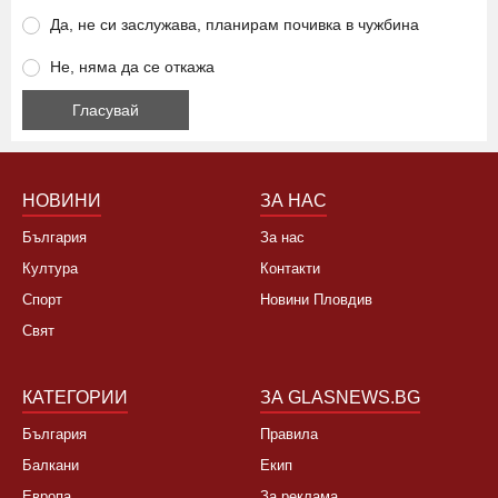
високите цени?
Да, това лято няма да ходя на море
Да, не си заслужава, планирам почивка в чужбина
Не, няма да се откажа
НОВИНИ
ЗА НАС
България
За нас
Култура
Контакти
Спорт
Новини Пловдив
Свят
КАТЕГОРИИ
ЗА GLASNEWS.BG