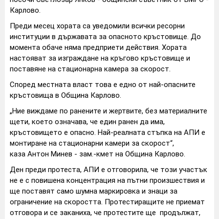
Карлово.
Преди месец хората са уведомили всички ресорни
институции в държавата за опасното кръстовище. До
момента обаче няма предприети действия. Хората
настояват за изграждане на кръгово кръстовище и
поставяне на стационарна камера за скорост.
Според местната власт това е едно от най-опасните
кръстовища в Община Карлово.
„Ние виждаме по ранените и жертвите, без материалните
щети, което означава, че един ранен да има,
кръстовището е опасно. Най-реалната стъпка на АПИ е
монтиране на стационарни камери за скорост“,
каза Антон Минев - зам.-кмет на Община Карлово.
Ден преди протеста, АПИ е отговорила, че този участък
не е с повишена концентрация на пътни произшествия и
ще поставят само шумна маркировка и знаци за
ограничение на скоростта. Протестиращите не приемат
отговора и се заканиха, че протестите ще продължат,