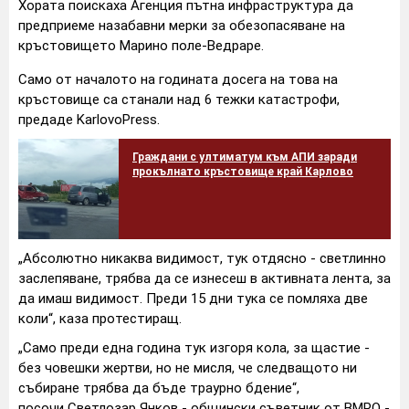
Хората поискаха Агенция пътна инфраструктура да
предприеме назабавни мерки за обезопасяване на
кръстовището Марино поле-Ведраре.
Само от началото на годината досега на това на
кръстовище са станали над 6 тежки катастрофи,
предаде KarlovoPress.
Граждани с ултиматум към АПИ заради
прокълнато кръстовище край Карлово
„Абсолютно никаква видимост, тук отдясно - светлинно
заслепяване, трябва да се изнесеш в активната лента, за
да имаш видимост. Преди 15 дни тука се помляха две
коли“, каза протестиращ.
„Само преди една година тук изгоря кола, за щастие -
без човешки жертви, но не мисля, че следващото ни
събиране трябва да бъде траурно бдение“,
посочи Светлозар Янков - общински съветник от ВМРО -