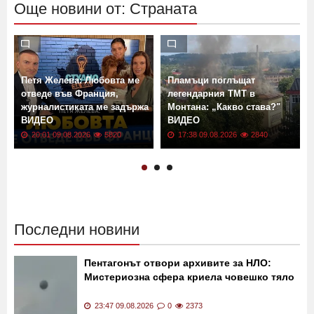
Още новини от: Страната
Петя Желева: Любовта ме
Пламъци поглъщат
отведе във Франция,
легендарния ТМТ в
журналистиката ме задържа
Монтана: „Какво става?"
ВИДЕО
ВИДЕО
20:01 09.08.2026
5820
17:38 09.08.2026
2840
Последни новини
Пентагонът отвори архивите за НЛО:
Мистериозна сфера криела човешко тяло
23:47 09.08.2026
0
2373