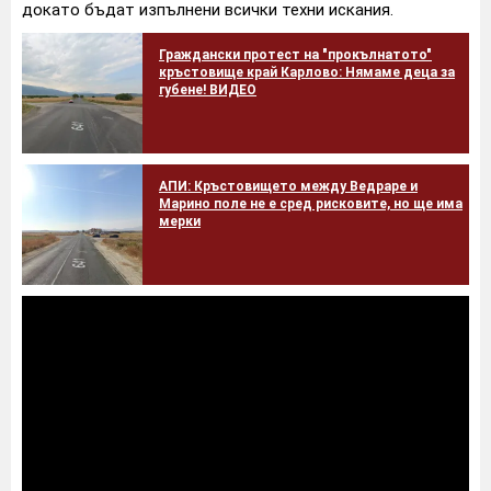
докато бъдат изпълнени всички техни искания.
Граждански протест на "прокълнатото"
кръстовище край Карлово: Нямаме деца за
губене! ВИДЕО
АПИ: Кръстовището между Ведраре и
Марино поле не е сред рисковите, но ще има
мерки