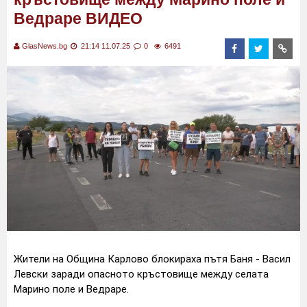
Ведраре ВИДЕО
GlasNews.bg
21:14 11.07.25
0
6491
Жители на Община Карлово блокираха пътя Баня - Васил
Левски заради опасното кръстовище между селата
Марино поле и Ведраре.