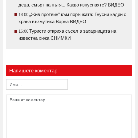
деца, смърт на пътя... Какво изпуснахте? ВИДЕО
„Жив протеин" към поръчката: Гнусни кадри с
18:00
храна възмутиха Варна ВИДЕО
Туристи откриха съсел в захарницата на
16:00
известна хижа СНИМКИ
Напишете коментар