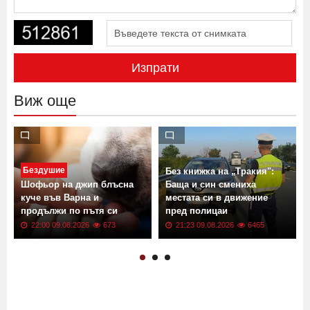
Изпрати
Виж още
Бездушие
Без книжка на „Тракия":
Шофьор на джип блъсна
Баща и син смениха
куче във Варна и
местата си в движение
продължи по пътя си
пред полицаи
22:00 09.08.2026
673
21:23 09.08.2026
6465