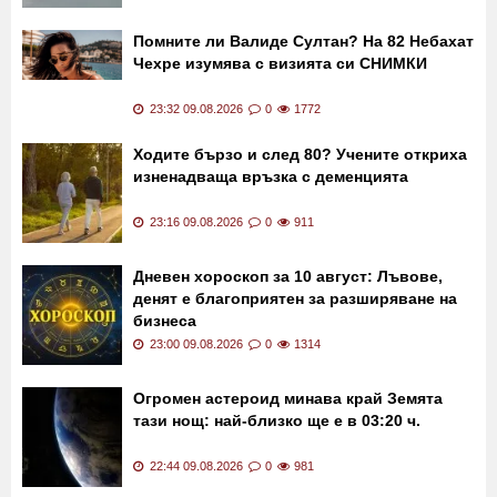
Помните ли Валиде Султан? На 82 Небахат
Чехре изумява с визията си СНИМКИ
23:32 09.08.2026
0
1772
Ходите бързо и след 80? Учените откриха
изненадваща връзка с деменцията
23:16 09.08.2026
0
911
Дневен хороскоп за 10 август: Лъвове,
денят е благоприятен за разширяване на
бизнеса
23:00 09.08.2026
0
1314
Огромен астероид минава край Земята
тази нощ: най-близко ще е в 03:20 ч.
22:44 09.08.2026
0
981