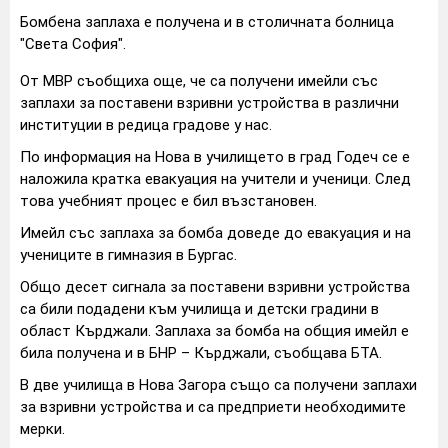
Бомбена заплаха е получена и в столичната болница
"Света София".
От МВР съобщиха още, че са получени имейли със
заплахи за поставени взривни устройства в различни
институции в редица градове у нас.
По информация на Нова в училището в град Годеч се е
наложилa кратка евакуация на учители и ученици. След
това учебният процес е бил възстановен.
Имейл със заплаха за бомба доведе до евакуация и на
учениците в гимназия в Бургас.
Общо десет сигнала за поставени взривни устройства
са били подадени към училища и детски градини в
област Кърджали. Заплаха за бомба на общия имейл е
била получена и в БНР – Кърджали, съобщава БТА.
В две училища в Нова Загора също са получени заплахи
за взривни устройства и са предприети необходимите
мерки.