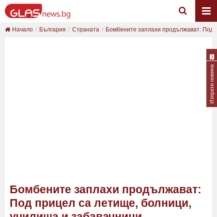
Начало
България
Страната
Бомбените заплахи продължават: Под пр
Изпрати новина
Бомбените заплахи продължават:
Под прицел са летище, болници,
училища и забавачници