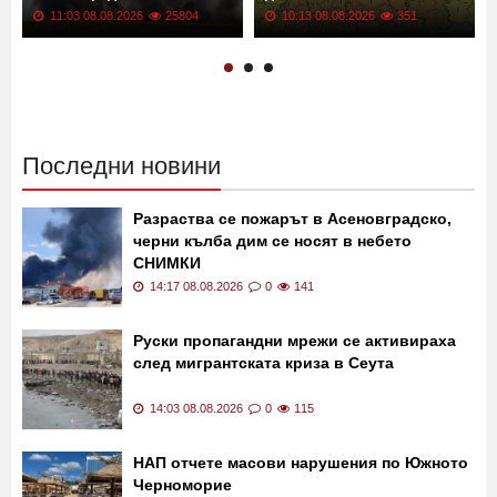
11:03 08.08.2026
25804
10:13 08.08.2026
351
Последни новини
Разраства се пожарът в Асеновградско,
черни кълба дим се носят в небето
СНИМКИ
14:17 08.08.2026
0
141
Руски пропагандни мрежи се активираха
след мигрантската криза в Сеута
14:03 08.08.2026
0
115
НАП отчете масови нарушения по Южното
Черноморие