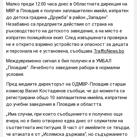
Малко преди 12:00 часа днес в Областната дирекция на
МВР в Пловдив е получен заплашителен имейл, изпратен
до детска градина „Дружба“ в район „Западен“.
Незабавно са предприети действия от страна на
ръководството на детското заведение, а на място е
изпратен полицейски екип. След извършената проверка
не е открито взривно устройство и опасност за децата
и персонала не е установена, съобщава
TrafficNews.bg
.
Междувременно сигнал е бил получен и в УМБАЛ
„Пловдив“. Лечебното заведение рабори в нормални
условия.
Пред медиите директорът на ОДМВР-Пловдив старши
комисар Васил Костадинов съобщи, че до момента са
регистрирани общо 10 заплашителни имейла, изпратени
до учебни заведения в Пловдив и областта.
„Има случаи, при които съобщението е получено още
вчера, но е било отворено едва днес от служители на
съответната институция. В част от имейлите се твърди,
че атаката е от „Ислямска държава“, но съдържанието