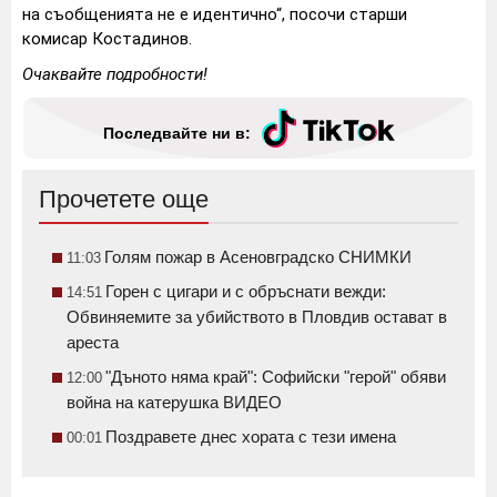
на съобщенията не е идентично“, посочи старши
комисар Костадинов.
Очаквайте подробности!
Последвайте ни в:
Прочетете още
Голям пожар в Асеновградско СНИМКИ
11:03
Горен с цигари и с обръснати вежди:
14:51
Обвиняемите за убийството в Пловдив остават в
ареста
"Дъното няма край": Софийски "герой" обяви
12:00
война на катерушка ВИДЕО
Поздравете днес хората с тези имена
00:01