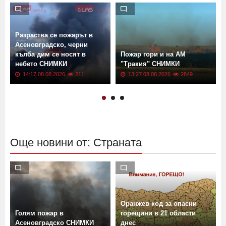
Разраства се пожарът в
Асеновградско, черни
кълба дим се носят в
Пожар гори и на АМ
небето СНИМКИ
"Тракия" СНИМКИ
14:17 08.08.2026
211
13:27 08.08.2026
2849
Още новини от: Страната
Оранжев код за опасни
Голям пожар в
горещини в 21 области
Асеновградско СНИМКИ
днес