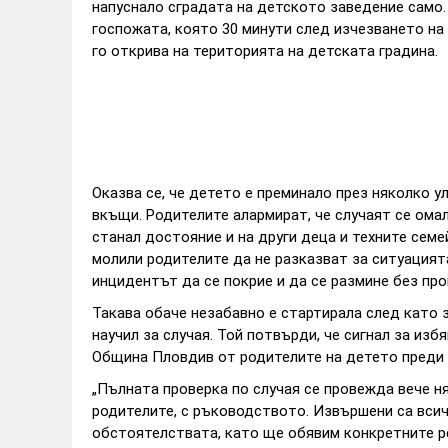
напуснало сградата на детското заведение само.
госпожата, която 30 минути след изчезването на 
го открива на територията на детската градина.
Оказва се, че детето е преминало през няколко ул
вкъщи. Родителите алармират, че случаят се ома
станал достояние и на други деца и техните семе
молили родителите да не разказват за ситуацията
инцидентът да се покрие и да се размине без пр
Такава обаче незабавно е стартирала след като 
научил за случая. Той потвърди, че сигнал за из
Община Пловдив от родителите на детето преди с
„Пълната проверка по случая се провежда вече ня
родителите, с ръководството. Извършени са всич
обстоятелствата, като ще обявим конкретните р