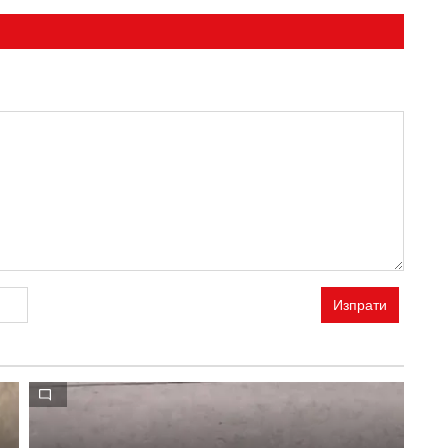
Изпрати
"