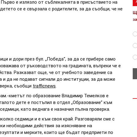
 Първо е излязло от съблекалнята в присъствието на
детето се е свързала с родителите, за да съобщи, че не
Щ
з
ици и дори през бул. „Победа“, за да се прибере само
ловажава от ръководството на градината, въпреки че е
йства. Разказват още, че от учебното заведение са
 и да не подават сигнали до институции, за да може
оверка, съобщи
trafficnews
.
зам.-кметът по образование Владимир Темелков е
бягалото дете е постъпил в отдел „Образование” към
едмици, като веднага е назначил пълна проверка.
колко седмици и е към своя край. Разговаряли сме с
ки необходими действия за изясняване на
езултати и мерките, които ще бъдат предприети по