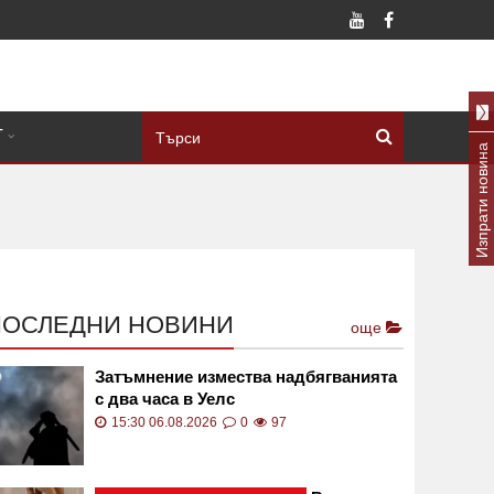
Т
Изпрати новина
ПОСЛЕДНИ НОВИНИ
още
Затъмнение измества надбягванията
с два часа в Уелс
15:30 06.08.2026
0
97