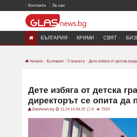
Контакти
За нас
БЪЛГАРИЯ
КРИМИ
СВЯТ
БИЗ
Начало
България
Страната
Дете избяга от детска гради
Дете избяга от детска гр
директорът се опита да 
GlasNews.bg
11:24 14.04.25
0
7524