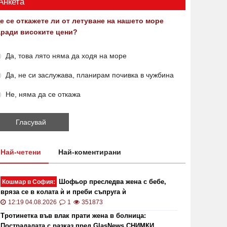
Анкета
е се откажете ли от летуване на нашето море
аради високите цени?
Да, това лято няма да ходя на море
Да, не си заслужава, планирам почивка в чужбина
Не, няма да се откажа
Най-четени
Най-коментирани
Шофьор преследва жена с бебе,
Кошмар в София:
вряза се в колата ѝ и преби съпруга ѝ
12:19 04.08.2026
1
351873
Тротинетка във влак прати жена в болница:
Пострадалата с разказ пред GlasNews СНИМКИ