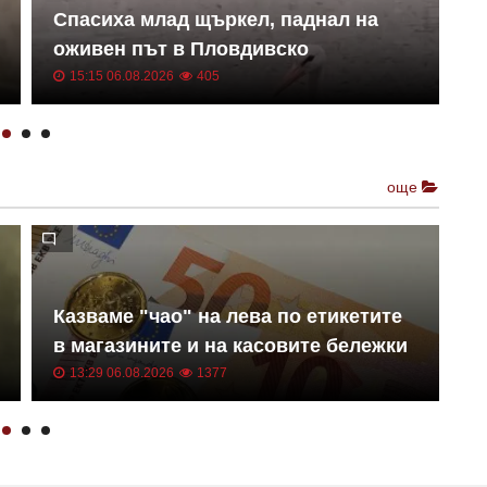
Ж
Спасиха млад щъркел, паднал на
м
оживен път в Пловдивско
В
15:15 06.08.2026
405
още
Казваме "чао" на лева по етикетите
П
в магазините и на касовите бележки
С
13:29 06.08.2026
1377