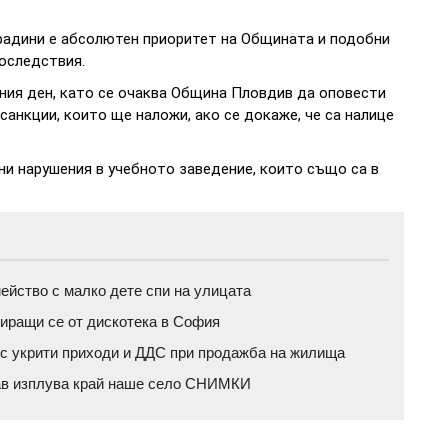
градини е абсолютен приоритет на Общината и подобни
последствия.
ния ден, като се очаква Община Пловдив да оповести
санкции, които ще наложи, ако се докаже, че са налице
ни нарушения в учебното заведение, които също са в
йство с малко дете спи на улицата
иращи се от дискотека в София
с укрити приходи и ДДС при продажба на жилища
нав изплува край наше село СНИМКИ