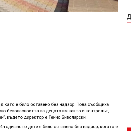
ед като е било оставено без надзор. Това съобщиха
сно безопасността за децата им както и контролът,
ен”, където директор е Генчо Биволарски.
, 4-годишното дете е било оставено без надзор, когато е