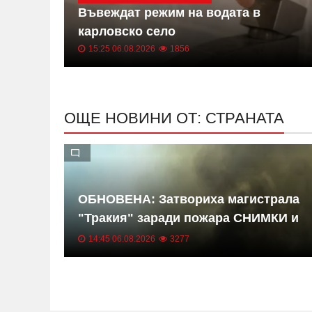
ат
Въвеждат режим на водата в
жегата
карловско село
15:25 06.08.2026
1856
ОЩЕ НОВИНИ ОТ: СТРАНАТА
ОБНОВЕНА: Затвориха магистрала
"Тракия" заради пожара СНИМКИ и
ВИДЕА
14:45 06.08.2026
3277