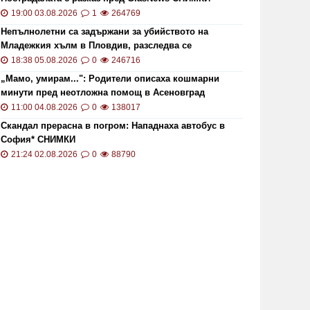
19:00 03.08.2026
1
264769
Непълнолетни са задържани за убийството на
Младежкия хълм в Пловдив, разследва се
хомофобски мотив
18:38 05.08.2026
0
246716
„Мамо, умирам...": Родители описаха кошмарни
минути пред неотложна помощ в Асеновград
11:00 04.08.2026
0
138017
Скандал прерасна в погром: Нападнаха автобус в
София* СНИМКИ
21:24 02.08.2026
0
88790