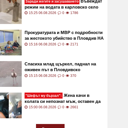
Въвеждат
Заради жегите и засушаването
режим на водата в карловско село
15:25 06.08.2026
0
1786
Прокуратурата и МВР с подробности
за жестокото убийство в Пловдив НА
ЖИВО
15:16 06.08.2026
0
2171
Спасиха млад щъркел, паднал на
оживен път в Пловдивско
15:15 06.08.2026
0
370
Жена качи в
"Шефът му бързал":
колата си непознат мъж, оставен да
ходи пеша в жегата ВИДЕО
15:00 06.08.2026
0
2661