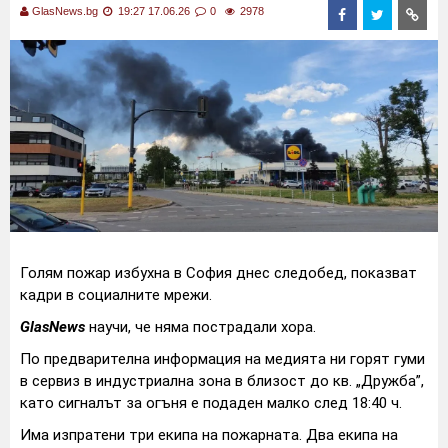
GlasNews.bg
19:27 17.06.26
0
2978
Голям пожар избухна в София днес следобед, показват
кадри в социалните мрежи.
GlasNews
научи, че няма пострадали хора.
По предварителна информация на медията ни горят гуми
в сервиз в индустриална зона в близост до кв. „Дружба”,
като сигналът за огъня е подаден малко след 18:40 ч.
Има изпратени три екипа на пожарната. Два екипа на