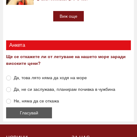
Докато едни гасят пожари...
Край Пловдив
други спасиха дете от сигурна смърт във
водите на язовир СНИМКИ
23:14 06.08.2026
0
6337
Виж още
Анкета
Ще се откажете ли от летуване на нашето море заради
високите цени?
Да, това лято няма да ходя на море
Да, не си заслужава, планирам почивка в чужбина
Не, няма да се откажа