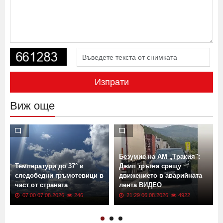
Изпрати
Виж още
т
Безумие на АМ „Тракия":
Температури до 37° и
Джип тръгна срещу
следобедни гръмотевици в
движението в аварийната
част от страната
лента ВИДЕО
07:00 07.08.2026
246
21:29 06.08.2026
4922