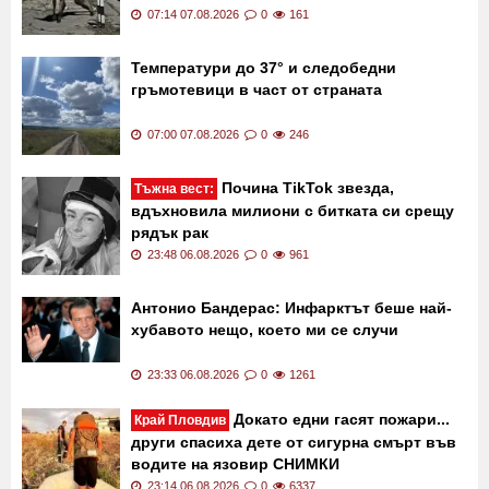
Гущери, лисици и птици еволюират, за да
оцелеят в градската джунгла
07:14 07.08.2026
0
161
Температури до 37° и следобедни
гръмотевици в част от страната
07:00 07.08.2026
0
246
Почина TikTok звезда,
Тъжна вест:
вдъхновила милиони с битката си срещу
рядък рак
23:48 06.08.2026
0
961
Антонио Бандерас: Инфарктът беше най-
хубавото нещо, което ми се случи
23:33 06.08.2026
0
1261