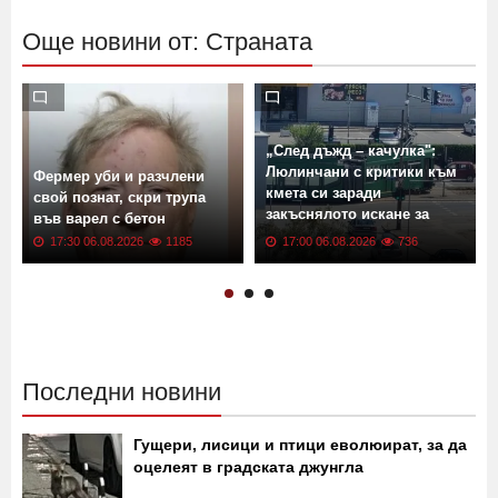
Още новини от: Страната
„След дъжд – качулка":
Люлинчани с критики към
Фермер уби и разчлени
кмета си заради
свой познат, скри трупа
закъснялото искане за
във варел с бетон
ремонт
17:30 06.08.2026
1185
17:00 06.08.2026
736
Последни новини