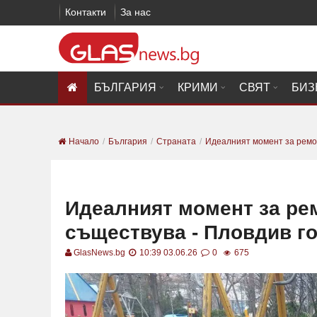
Контакти
За нас
БЪЛГАРИЯ
КРИМИ
СВЯТ
БИЗ
Начало
България
Страната
Идеалният момент за ремон
Идеалният момент за ре
съществува - Пловдив го
GlasNews.bg
10:39 03.06.26
0
675