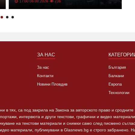
закъснялото искане за ремонт
м
17:00 06.08.2026
736
В
ЗА НАС
КАТЕГОРИ
За нас
България
Контакти
Балкани
Новини Пловдив
Европа
Технологии
и в тях, са под закрила на Закона за авторското право и сродните
епортажи, интервюта и други текстови, графични и видео материали,
ликуване на текстови материали и снимки само след писмено съгла
видео материали, публикувани в Glasnews.bg е строго забранено. 