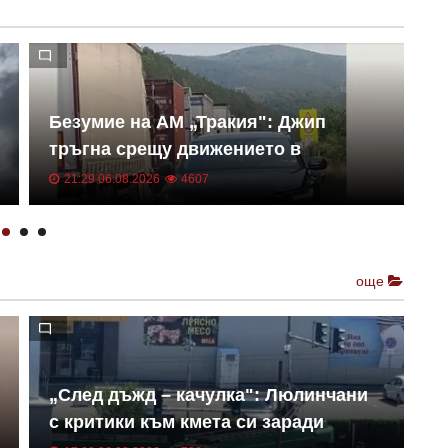
Безумие на АМ „Тракия": Джип
Г
тръгна срещу движението в
и
аварийната лента ВИДЕО
р
21:29 06.08.2026
4607
още
„След дъжд – качулка": Люлинчани
Х
с критики към кмета си заради
п