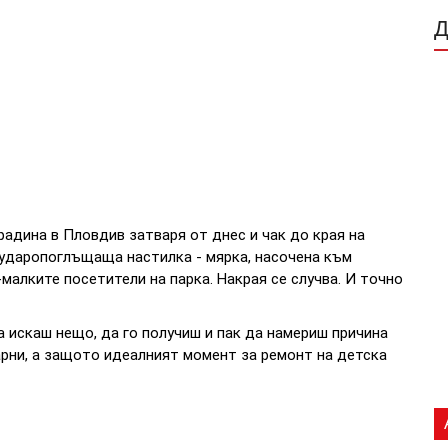
адина в Пловдив затваря от днес и чак до края на
 ударопоглъщаща настилка - мярка, насочена към
малките посетители на парка. Накрая се случва. И точно
а искаш нещо, да го получиш и пак да намериш причина
арни, а защото идеалният момент за ремонт на детска