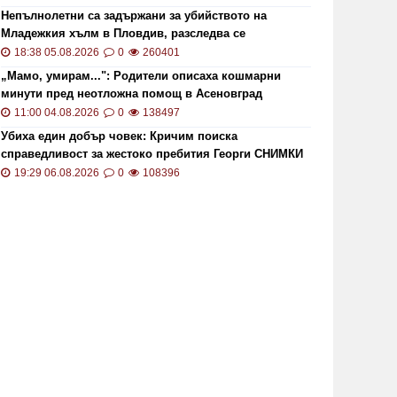
Непълнолетни са задържани за убийството на
Младежкия хълм в Пловдив, разследва се
хомофобски мотив
18:38 05.08.2026
0
260401
„Мамо, умирам...": Родители описаха кошмарни
минути пред неотложна помощ в Асеновград
11:00 04.08.2026
0
138497
Убиха един добър човек: Кричим поиска
справедливост за жестоко пребития Георги СНИМКИ
и ВИДЕО
19:29 06.08.2026
0
108396