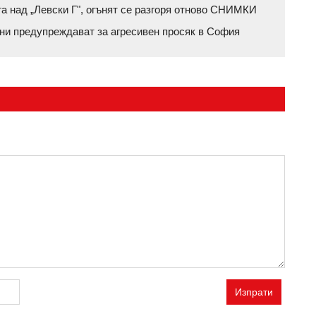
га над „Левски Г", огънят се разгоря отново СНИМКИ
ени предупреждават за агресивен просяк в София
Изпрати