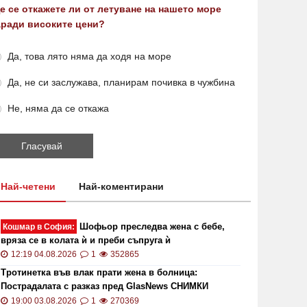
е се откажете ли от летуване на нашето море
аради високите цени?
Да, това лято няма да ходя на море
Да, не си заслужава, планирам почивка в чужбина
Не, няма да се откажа
Най-четени
Най-коментирани
Шофьор преследва жена с бебе,
Кошмар в София:
вряза се в колата ѝ и преби съпруга ѝ
12:19 04.08.2026
1
352865
Тротинетка във влак прати жена в болница:
Пострадалата с разказ пред GlasNews СНИМКИ
19:00 03.08.2026
1
270369