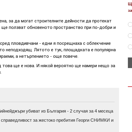
Щ
з
на, за да могат строителните дейности да протекат
 ще ползват обновеното пространство при по-добри и
 сред пловдивчани - едни я посрещнаха с облекчение
сто неподходящ. Лятото е тук, площадката е популярна
ираеми, а нетърпението - още повече.
 това ще е нова. И някой вероятно ще намери нещо за
.
ийнейджъри убиват из България - 2 случая за 4 месеца
а справедливост за жестоко пребития Георги СНИМКИ и