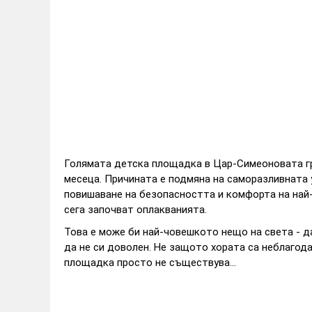
Голямата детска площадка в Цар-Симеоновата гр
месеца. Причината е подмяна на саморазливната
повишаване на безопасността и комфорта на най-
сега започват оплакванията.
Това е може би най-човешкото нещо на света - д
да не си доволен. Не защото хората са неблагод
площадка просто не съществува...