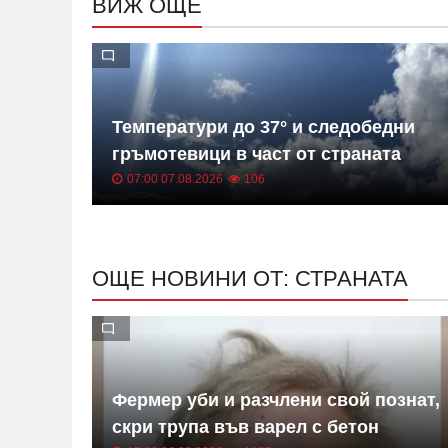
ВИЖ ОЩЕ
им се
Температури до 37° и следобедни
 се
гръмотевици в част от страната
07:00 07.08.2026
106
ОЩЕ НОВИНИ ОТ: СТРАНАТА
а с
Фермер уби и разчлени свой познат,
скри трупа във варел с бетон