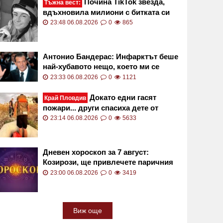
Почина TikTok звезда,
Тъжна вест:
вдъхновила милиони с битката си
срещу рядък рак
23:48 06.08.2026
0
865
Антонио Бандерас: Инфарктът беше
най-хубавото нещо, което ми се
случи
23:33 06.08.2026
0
1121
Докато едни гасят
Край Пловдив
пожари... други спасиха дете от
сигурна смърт във водите на язовир
23:14 06.08.2026
0
5633
СНИМКИ
Дневен хороскоп за 7 август:
Козирози, ще привлечете паричния
поток към вас!
23:00 06.08.2026
0
3419
Виж още