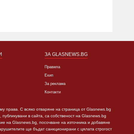
агистрала "Тракия"* СНИМКИ и
16:40 06.08.2026
2911
17:30 06.0
ИДЕО
И
ЗА GLASNEWS.BG
Правила
Екип
За реклама
Контакти
 му права. С всяко отваряне на страница от Glasnews.bg
 публикувани в сайта, са собственост на Glasnews.bg
сие на Glasnews.bg, посочване на източника и добавяне
Нарушителите ще бъдат санкционирани с цялата строгост