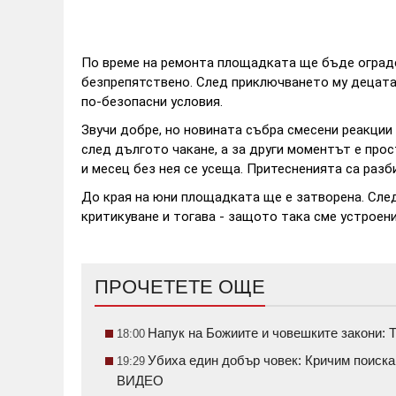
По време на ремонта площадката ще бъде ограде
безпрепятствено. След приключването му децата
по-безопасни условия.
Звучи добре, но новината събра смесени реакции
след дългото чакане, а за други моментът е про
и месец без нея се усеща. Притесненията са разб
До края на юни площадката ще е затворена. След
критикуване и тогава - защото така сме устроени
ПРОЧЕТЕТЕ ОЩЕ
Напук на Божиите и човешките закони: Т
18:00
Убиха един добър човек: Кричим поиск
19:29
ВИДЕО