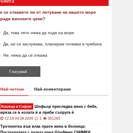
Анкета
е се откажете ли от летуване на нашето море
аради високите цени?
Да, това лято няма да ходя на море
Да, не си заслужава, планирам почивка в чужбина
Не, няма да се откажа
Най-четени
Най-коментирани
Шофьор преследва жена с бебе,
Кошмар в София:
вряза се в колата ѝ и преби съпруга ѝ
12:19 04.08.2026
1
351265
Тротинетка във влак прати жена в болница:
Пострадалата с разказ пред GlasNews СНИМКИ