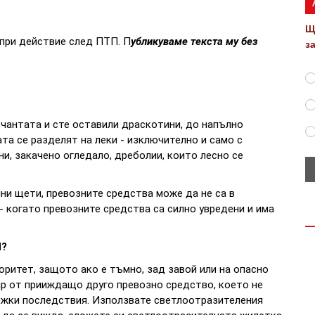
Щ
при действие след ПТП. П
убликуваме текста му без
з
 чантата и сте оставили драскотини, до напълно
та се разделят на леки - изключително и само с
и, закачено огледало, дреболии, които лесно се
лни щети, превозните средства може да не са в
- когато превозните средства са силно увредени и има
П?
оритет, защото ако е тъмно, зад завой или на опасно
ар от прииждащо друго превозно средство, което не
тежки последствия. Използвате светлоотразителения