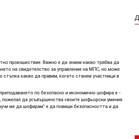
ртно произшествие. Важно е да знаем какво трябва да
ането на свидетелство за управление на МПС, но може
о стъпка какво да правим, когато станем участници в
 преподаването по безопасно и икономично шофира е -
и, пожелал да усъвършенства своите шофьорски умения.
научи ме да шофирам" е да повиши безопасността и да