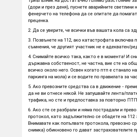
триъгълник на достатъчно голямо разстояние за
(дори и през деня), пуснете аварийните светлини 
фенерчето на телефона да се опитате да помагат
преценка.
2. Да се уверите, че всички във вашата кола са з
3. Позвънете на 112, ако катастрофата включва п
съмнения, че другият участник не е адекватен/ре
4. Снимайте всичко така, както е в момента! И с
държавна собственост, не частна, вие сте на об
всичко около него. Освен когато птп е станало н
паркинга на мола) и се водите по правилата за ч
5. Ако превозните средства са в движение - преме
да не ви отнесе някой. Не запушвайте лента/плат
трафика, но сте и предпоставка за повторно ПТП
6. Ако сте се разбрали и няма пострадали и прев
протокол, като задължително се обадете на 112 за
Внимавате как попълвате протокола, превозно ср
снимка) обикновено го дават застрахователите п