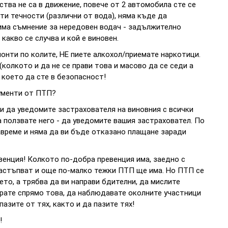
ства не са в движение, повече от 2 автомобила сте се
ети течности (различни от вода), няма къде да
има съмнение за нередовен водач - задължително
какво се случва и кой е виновен.
монти по колите, НЕ пиете алкохол/приемате наркотици.
(колкото и да не се прави това и масово да се седи а
а което да сте в безопасност!
ументи от ПТП?
и да уведомите застрахователя на виновния с всички
а ползвате него - да уведомите вашия застраховател. По
авреме и няма да ви бъде отказано плащане заради
венция! Колкото по-добра превенция има, заедно с
астъпват и още по-малко тежки ПТП ще има. Но ПТП се
ето, а трябва да ви направи бдителни, да мислите
ирате спрямо това, да наблюдавате околните участници
пазите от тях, както и да пазите тях!
!