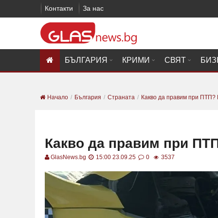
Контакти
За нас
БЪЛГАРИЯ
КРИМИ
СВЯТ
БИЗ
Начало
България
Страната
Какво да правим при ПТП?
Какво да правим при ПТ
GlasNews.bg
15:00 23.09.25
0
3537