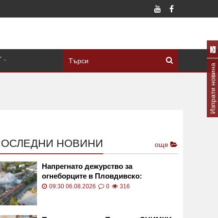
Т
Изпрати новина
ПОСЛЕДНИ НОВИНИ
още
Напрегнато дежурство за
огнеборците в Пловдивско:
Реагираха на десетки пожари
09:30 06.08.2026
0
316