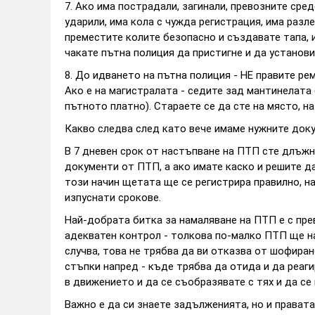
7. Ако има пострадали, загинали, превозните сред
ударили, има кола с чужда регистрация, има разл
преместите колите безопасно и създавате тапа, 
чакате пътна полиция да пристигне и да установи 
8. До идването на пътна полиция - НЕ правите ре
Ако е на магистралата - седите зад мантинелата 
пътното платно). Стараете се да сте на място, н
Какво следва след като вече имаме нужните док
В 7 дневен срок от настъпване на ПТП сте длъжн
документи от ПТП, а ако имате каско и решите д
този начин щетата ще се регистрира правилно, н
изпуснати срокове.
Най-добрата битка за намаляване на ПТП е с пре
адекватен контрол - толкова по-малко ПТП ще н
случва, това не трябва да ви отказва от шофиран
стъпки напред - къде трябва да отида и да реаг
в движението и да се съобразявате с тях и да се 
Важно е да си знаете задълженията, но и правата