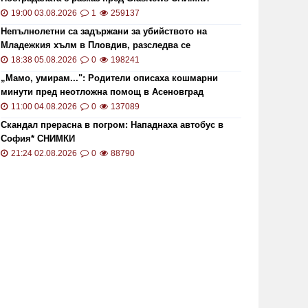
19:00 03.08.2026
1
259137
Непълнолетни са задържани за убийството на
Младежкия хълм в Пловдив, разследва се
хомофобски мотив
18:38 05.08.2026
0
198241
„Мамо, умирам...": Родители описаха кошмарни
минути пред неотложна помощ в Асеновград
11:00 04.08.2026
0
137089
Скандал прерасна в погром: Нападнаха автобус в
София* СНИМКИ
21:24 02.08.2026
0
88790