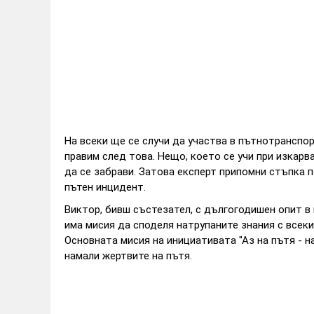
На всеки ще се случи да участва в пътнотранспо
правим след това. Нещо, което се учи при изкарв
да се забрави. Затова експерт припомни стъпка п
пътен инцидент.
Виктор, бивш състезател, с дългогодишен опит в
има мисия да споделя натрупаните знания с всек
Основната мисия на инициативата "Аз на пътя - 
намали жертвите на пътя.