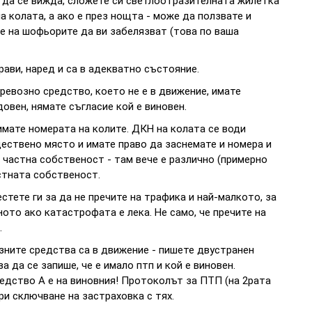
 да се вижда, сложете си светлоотразителната жилетка
на колата, а ако е през нощта - може да ползвате и
е на шофьорите да ви забелязват (това по ваша
драви, наред и са в адекватно състояние.
ревозно средство, което не е в движение, имате
довен, нямате съгласие кой е виновен.
нимате номерата на колите. ДКН на колата се води
ществено място и имате право да заснемате и номера и
а частна собственост - там вече е различно (примерно
астната собственост.
стете ги за да не пречите на трафика и най-малкото, за
ното ако катастрофата е лека. Не само, че пречите на
.
озните средства са в движение - пишете двустранен
 да се запише, че е имало птп и кой е виновен.
едство А е на виновния! Протоколът за ПТП (на 2рата
ри сключване на застраховка с тях.