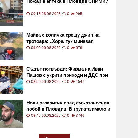
Пожар в аптека в Пловдив СНИМКИ
09:15 06.08.2026
0
295
Майка с количка срещу джип на
тротоара: „Хора, тук минават
пешеходци"
09:00 06.08.2026
0
679
Съдът потвърди: Фирма на Иван
Пашов с укрити приходи и ДДС при
продажба на жилища
08:50 06.08.2026
0
1547
Нови разкрития след смъртоносния
побой в Пловдив: В групата имало и
момичета
08:45 06.08.2026
0
3746