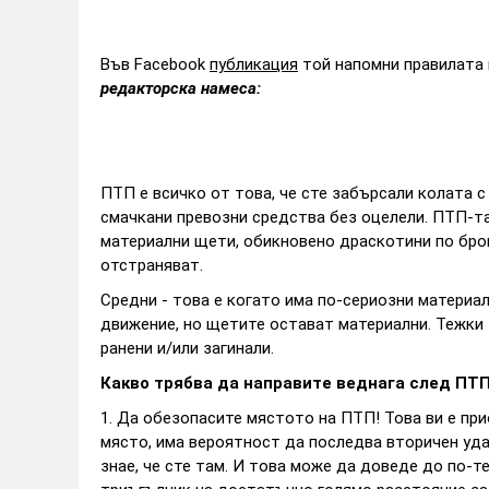
Във Facebook
публикация
той напомни правилата 
редакторска намеса:
ПТП е всичко от това, че сте забърсали колата с
смачкани превозни средства без оцелели. ПТП-та
материални щети, обикновено драскотини по брон
отстраняват.
Средни - това е когато има по-сериозни материа
движение, но щетите остават материални. Тежки 
ранени и/или загинали.
Какво трябва да направите веднага след ПТ
1. Да обезопасите мястото на ПТП! Това ви е при
място, има вероятност да последва вторичен уд
знае, че сте там. И това може да доведе до по-