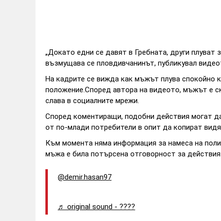
„Докато едни се давят в Гребната, други плуват 
възмущава се пловдивчанинът, публикувал видео
На кадрите се вижда как мъжът плува спокойно к
положение.Според автора на видеото, мъжът е ск
слава в социалните мрежи.
Според коментиращи, подобни действия могат д
от по-млади потребители в опит да копират вид
Към момента няма информация за намеса на полиц
мъжа е била потърсена отговорност за действия
@demir.hasan97
♬ original sound - ????