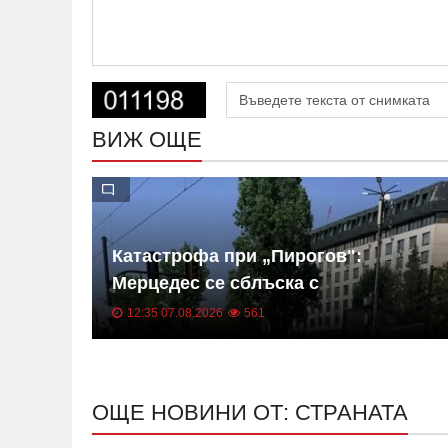
ВИЖ ОЩЕ
Катастрофа при „Пирогов":
ст в
Мерцедес се сблъска с
електрическо такси СНИМКИ
12:35 07.08.2026
561
ОЩЕ НОВИНИ ОТ: СТРАНАТА