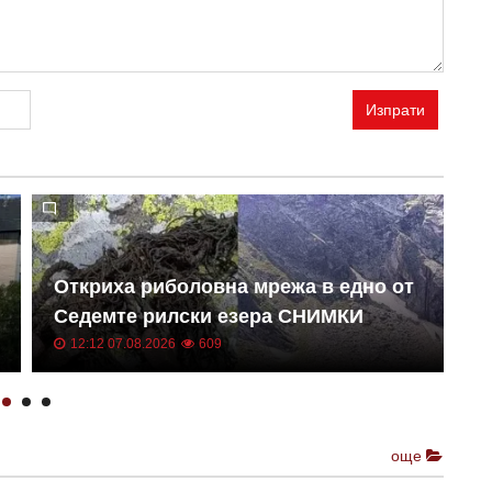
Изпрати
Откриха риболовна мрежа в едно от
Ш
Седемте рилски езера СНИМКИ
П
12:12 07.08.2026
609
още