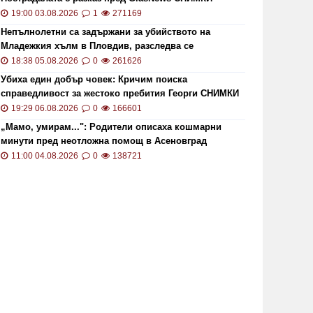
19:00 03.08.2026
1
271169
Непълнолетни са задържани за убийството на
Младежкия хълм в Пловдив, разследва се
хомофобски мотив
18:38 05.08.2026
0
261626
Убиха един добър човек: Кричим поиска
справедливост за жестоко пребития Георги СНИМКИ
и ВИДЕО
19:29 06.08.2026
0
166601
„Мамо, умирам...": Родители описаха кошмарни
минути пред неотложна помощ в Асеновград
11:00 04.08.2026
0
138721