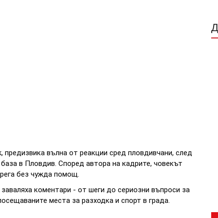
k, предизвика вълна от реакции сред пловдивчани, след
 база в Пловдив. Според автора на кадрите, човекът
брега без чужда помощ.
 заваляха коментари - от шеги до сериозни въпроси за
посещаваните места за разходка и спорт в града.