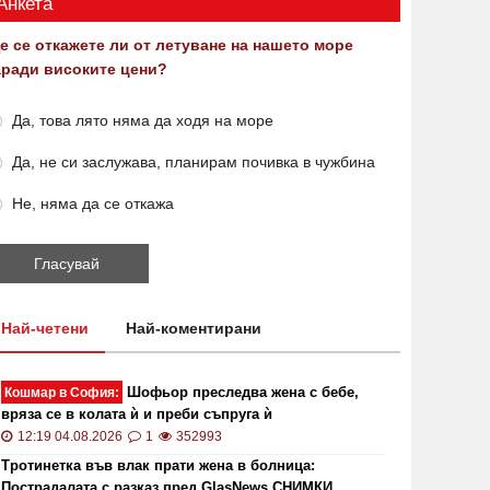
Анкета
е се откажете ли от летуване на нашето море
аради високите цени?
Да, това лято няма да ходя на море
Да, не си заслужава, планирам почивка в чужбина
Не, няма да се откажа
Най-четени
Най-коментирани
Шофьор преследва жена с бебе,
Кошмар в София:
вряза се в колата ѝ и преби съпруга ѝ
12:19 04.08.2026
1
352993
Тротинетка във влак прати жена в болница:
Пострадалата с разказ пред GlasNews СНИМКИ