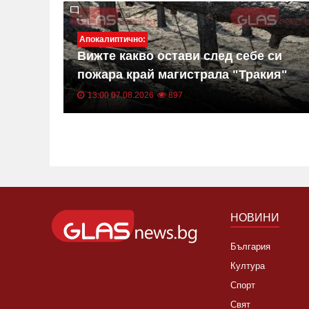
Апокалиптично:
Вижте какво остави след себе си
тка" с
пожара край магистрала "Тракия"
ВИДЕО
СНИМКИ
13:00 07.08.2026
897
НОВИНИ
България
Култура
Спорт
Свят