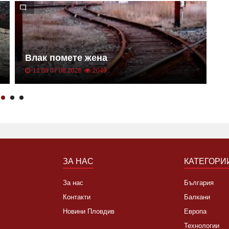
Б
Д
Влак помете жена
о
11:09 07.08.2026
2049
ЗА НАС
КАТЕГОРИ
За нас
България
Контакти
Балкани
Новини Пловдив
Европа
Технологии