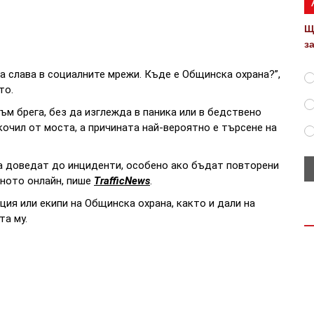
Щ
з
за слава в социалните мрежи. Къде е Общинска охрана?”,
то.
ъм брега, без да изглежда в паника или в бедствено
очил от моста, а причината най-вероятно е търсене на
а доведат до инциденти, особено ако бъдат повторени
яното онлайн, пише
TrafficNews
.
ия или екипи на Общинска охрана, както и дали на
та му.