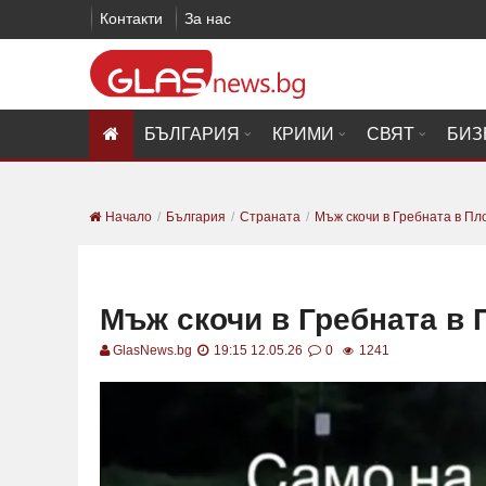
Контакти
За нас
БЪЛГАРИЯ
КРИМИ
СВЯТ
БИЗ
Начало
България
Страната
Мъж скочи в Гребната в Пл
Мъж скочи в Гребната в
GlasNews.bg
19:15 12.05.26
0
1241