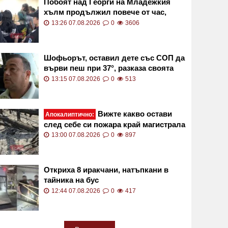
Побоят над Георги на Младежкия
хълм продължил повече от час,
съдът още решава за ареста на
13:26 07.08.2026
0
3606
петимата непълнолетни
Шофьорът, оставил дете със СОП да
върви пеш при 37°, разказа своята
версия
13:15 07.08.2026
0
513
Вижте какво остави
Апокалиптично:
след себе си пожара край магистрала
"Тракия" СНИМКИ
13:00 07.08.2026
0
897
Откриха 8 иракчани, натъпкани в
тайника на бус
12:44 07.08.2026
0
417