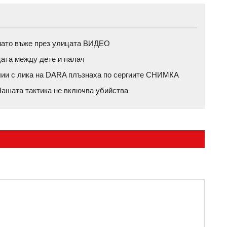
пънато въже през улицата ВИДЕО
цата между дете и палач
влии с лика на DARA плъзнаха по сергиите СНИМКА
ашата тактика не включва убийства