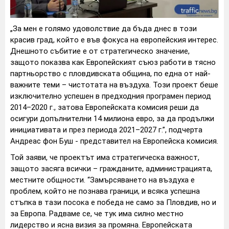
„За мен е голямо удоволствие да бъда днес в този
красив град, който е във фокуса на европейския интерес.
Днешното събитие е от стратегическо значение,
защото показва как Европейският съюз работи в тясно
партньорство с пловдивската община, по една от най-
важните теми – чистотата на въздуха. Този проект беше
изключително успешен в предходния програмен период
2014–2020 г., затова Европейската комисия реши да
осигури допълнителни 14 милиона евро, за да продължи
инициативата и през периода 2021–2027 г.”, подчерта
Андреас фон Буш - представител на Европейска комисия.
Той заяви, че проектът има стратегическа важност,
защото засяга всички – гражданите, администрацията,
местните общности. “Замърсяването на въздуха е
проблем, който не познава граници, и всяка успешна
стъпка в тази посока е победа не само за Пловдив, но и
за Европа. Радваме се, че тук има силно местно
лидерство и ясна визия за промяна. Европейската