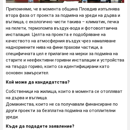
Припомняме, че в момента община Пловдив изпълнява
втора фаза от проекта за подмяна на уреди на дърва и
въглища, с екологично чисти такива – климатик, печка
на пелети, термопомпа въздух-вода и фотоволтаична
инсталация. Целта на проекта е подобряване на
качеството на атмосферния въздух чрез намаляване
наднормените нива на фини прахови частици, а
специфичната цел е прилагане на мерки за подмяна на
старите и неефективни горивни инсталации и устройства
на твърдо гориво, които са идентифицирани като
основен замърсител.
Кой може да кандидатства?
Собственици на жилища, които в момента се отопляват
на дърва и въглища.
Домакинства, които не са получавали финансиране по
други проекти за безплатна подмяна на отоплителни
уреди.
Къде да подадете заявление?