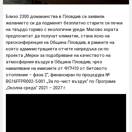
Близо 2300 домакинства в Пловдив са заявили
желанието си да подменят безплатно старите си печки
на твърдо гориво с екологични уреди. Масово хората
предпочитат да получат климатик, стана ясно на
пресконференция на Община Пловдив, в рамките на
която администрацията отчете напредъка си по
проекта „Мерки за подобряване на качеството на
атмосферния въздух в Община Пловдив, чрез
намаляване на емисиите от ФПЧ10 от битовото
отопление – фаза 2“, финансиран по процедура №
BG16FFPR002-5.001 „За по-чист въздух“ по Програма
„Околна среда“ 2021 – 2027 г.