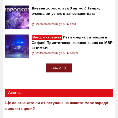
Дневен хороскоп за 9 август: Телци,
очаква ви успех в запознанствата
23:00 08.08.2026
0
1281
Извънредна ситуация в
Мотор е на земята
София! Пристигнаха няколко екипа на МВР
СНИМКИ
22:43 08.08.2026
0
16033
Виж още
Анкета
Ще се откажете ли от летуване на нашето море заради
високите цени?