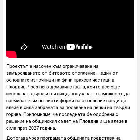
Проектът е насочен към ограничаване на
замърсяването от битовото отопление – един от
основните източници на фини прахови частици в
Пловдив. Чрез него домакинствата, които все още
използват дърва и въглища, получават възможност да
преминат към по-чисти форми на отопление преди да
влезе в сила забраната за ползване на печки на твърди
горива. Припомняме, че последната бе одобрена с
решение на общинския съвет на Пловдив и ще влезе в
сила през 2027 година.
Дотогава чрез програмата общината представя на