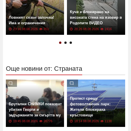
Куче е блокирано на
о
Ловният сезон започна!
високата стена на язовир в
Има и ограничения
Родопите ВИДЕО
23:16 08.08.2026
351
20:26 08.08.2026
2416
Още новини от: Страната
Протест срещу
Брутални СНИМКИ показват
фотоволтаичен парк:
убития Георги и
Жители блокираха
задържаните за смъртта му
кръстовище
19:45 08.08.2026
26776
18:14 08.08.2026
1138