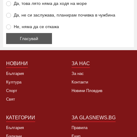
Да, това лято няма да ходя на море
Да, не си заслужава, планирам почивка в чужбина
Не, няма да се откажа
НОВИНИ
ЗА НАС
България
За нас
Култура
Контакти
Спорт
Новини Пловдив
Свят
КАТЕГОРИИ
ЗА GLASNEWS.BG
България
Правила
Балкани
Екип