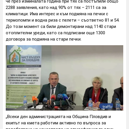
че през изминалата година при тях са постъпили общо
2288 заявления, като над 90% от тях – 2111 са за
климатици. Има интерес и към подмяна на печки с
термопомпи и водна риза с пелети – съответно 81 и 54.
До този момент са били демонтирани над 1140 стари
отоплителни уреди, като са подписани още 1300
договора за подмяна на стари печки.
„Всеки ден администрацията на Община Пловдив и
екипът на кмета работим активно по въпроса за