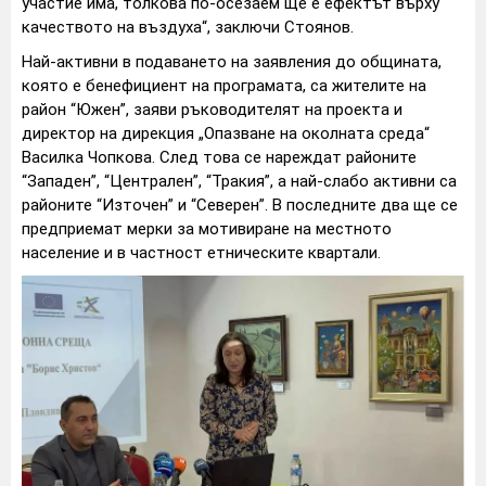
участие има, толкова по-осезаем ще е ефектът върху
качеството на въздуха“, заключи Стоянов.
Най-активни в подаването на заявления до общината,
която е бенефициент на програмата, са жителите на
район “Южен”, заяви ръководителят на проекта и
директор на дирекция „Опазване на околната среда“
Василка Чопкова. След това се нареждат районите
“Западен”, “Централен”, “Тракия”, а най-слабо активни са
районите “Източен” и “Северен”. В последните два ще се
предприемат мерки за мотивиране на местното
население и в частност етническите квартали.