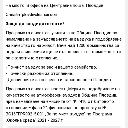
На място: В офиса на Централна поща, Пловдив.
Онлайн: plovdivcleanair.com
Защо да кандидатствате?
Програмата е част от усилията на Община Пловдив за
намаляване на замърсяването на въздуха и подобряване
на качеството на живот. Вече над 1200 домакинства са
подали заявления и ще се възползват от възможността
за екологично отопление.
-По-чист въздух за вас и вашето семейство.
-По-ниски разходи за отопление.
-Допринасяте за по-зелен и здравословен Пловдив.
Програмата е част от проект „Мерки за подобряване на
качеството на атмосферен въздух в Община Пловдив,
чрез намаляване на емисиите от ФПЧ10 от битовото
отопление – фаза 2“, финансиран по процедура №
BG16FFPR002-5.001 „За по-чист въздух“ по Програма
„Околна среда“ 2021 - 2027 г.