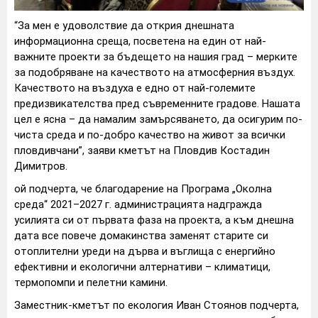
“За мен е удоволствие да открия днешната
информационна среща, посветена на един от най-
важните проекти за бъдещето на нашия град – мерките
за подобряване на качеството на атмосферния въздух.
Качеството на въздуха е едно от най-големите
предизвикателства пред съвременните градове. Нашата
цел е ясна – да намалим замърсяването, да осигурим по-
чиста среда и по-добро качество на живот за всички
пловдивчани”, заяви кметът на Пловдив Костадин
Димитров.
ой подчерта, че благодарение на Програма „Околна
среда“ 2021–2027 г. администрацията надгражда
усилията си от първата фаза на проекта, а към днешна
дата все повече домакинства заменят старите си
отоплителни уреди на дърва и въглища с енергийно
ефективни и екологични алтернативи – климатици,
термопомпи и пелетни камини.
Заместник-кметът по екология Иван Стоянов подчерта,