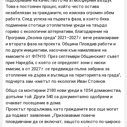
подобряване на качеството на атмосферния въздух.
Това е постоянен процес, който често остава
незабелязан за гражданите, но изисква огромен обем
работа. След успеха на първата фаза, в която бяха
подменени стотици отоплителни уреди на твърдо
гориво с екологични алтернативи, благодарение на
Програма „Околна среда“ 2021–2027 г. вече реализираме
и втората фаза на проекта. Община Пловдив работи и
по други инициативи, насочени към намаляване на
емисиите от ФПЧ10. През септември Общинският съвет
прие Наредба, с която се определят зони с ниски
емисии, а от 2027 г. се предвижда пълна забрана за
отопление на дърва и въглища на територията на града”,
подчерта зам.-кметът по екология Иван Стоянов.
Общо са монтирани 2180 нови уреди в 1054 домакинства,
допълни той. Други 540 са документално одобрени и
очакват посещение в дома.
Проектът продължава, като гражданите все още могат
да подават заявления. „Призоваваме повече
пловдивчани да се включат, защото колкото по-широко