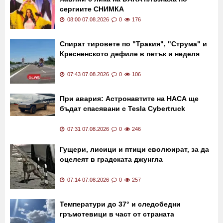
сергиите СНИМКА
08:00 07.08.2026
0
176
Спират тировете по "Тракия", "Струма" и
Кресненското дефиле в петък и неделя
07:43 07.08.2026
0
106
При авария: Астронавтите на НАСА ще
бъдат спасявани с Tesla Cybertruck
07:31 07.08.2026
0
246
Гущери, лисици и птици еволюират, за да
оцелеят в градската джунгла
07:14 07.08.2026
0
257
Температури до 37° и следобедни
гръмотевици в част от страната