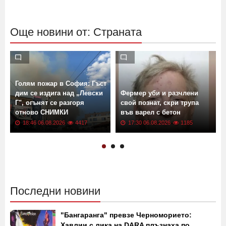
Още новини от: Страната
Голям пожар в София: Гъст
дим се издига над „Левски
Фермер уби и разчлени
Г", огънят се разгоря
свой познат, скри трупа
отново СНИМКИ
във варел с бетон
18:46 06.08.2026
4417
17:30 06.08.2026
1185
Последни новини
"Бангаранга" превзе Черноморието:
Хавлии с лика на DARA плъзнаха по