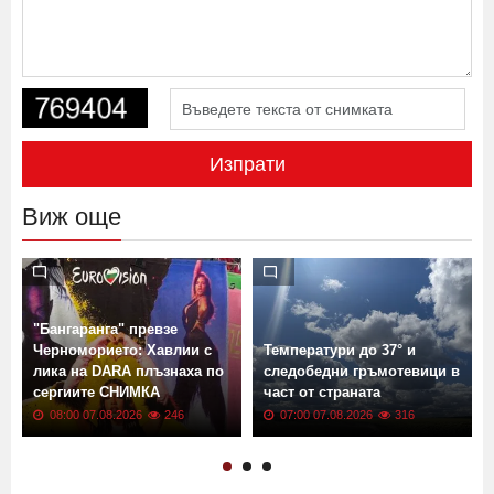
Изпрати
Виж още
"Бангаранга" превзе
Черноморието: Хавлии с
Температури до 37° и
лика на DARA плъзнаха по
следобедни гръмотевици в
сергиите СНИМКА
част от страната
08:00 07.08.2026
246
07:00 07.08.2026
316