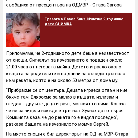
съобщиха от пресцентъра на ОДМВР - Стара Загора.
Тревога в Павел баня: Изчезна 2-годишно
дете СНИМКА
Припомняме, че 2-годишното дете беше в неизвестност
от снощи. Сигналът за изчезването е подаден около
21:00 часа от неговата майка. Детето играело около
къщата на родителите и по данни на съседи тръгнало
към реката, която е на около 50 метра от дома му.
"Прибрахме се от центъра. Децата играеха отвън и ние
бяхме там. Влязохме за малко в къщата, излизам и
гледам - другите деца играят, малкият го няма. Казаха,
че не са видели накъде е тръгнал. Хукнах да го търся.
Комшията каза, че до реката го е видял последно",
разказа бащата на изчезналото момче Сергей.
На място снощи е бил директорът на ОД на МВР-Стара