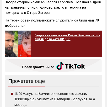
Загора старши комисар Георги Георгиев. Ползван е дрон
на Гранична полиция-Елхово, както и техника на
пожарната в Стара Загора.
На терен освен полицейските служители са били над 70
доброволци.
Бащата на изчезналия Райчо: Комшията го e
видял до реката ВИДЕО
Последвайте ни в:
Прочетете още
Напук на Божиите и човешките закони:
18:00
Тийнейджъри убиват из България - 2 случая за 4
месеца