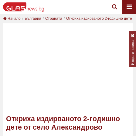
Начало
България
Страната
Откриха издирваното 2-годишно дете от 
Изпрати новина
Откриха издирваното 2-годишно
дете от село Александрово