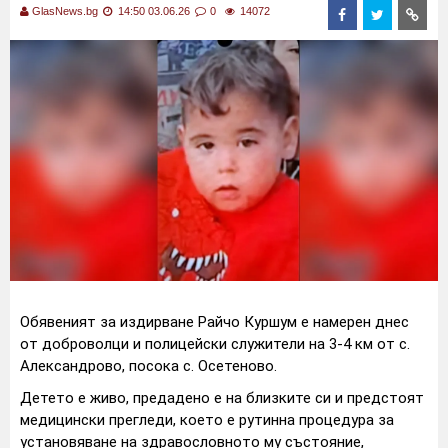
GlasNews.bg
14:50 03.06.26
0
14072
Обявеният за издирване Райчо Куршум е намерен днес
от доброволци и полицейски служители на 3-4 км от с.
Александрово, посока с. Осетеново.
Детето е живо, предадено е на близките си и предстоят
медицински прегледи, което е рутинна процедура за
установяване на здравословното му състояние,