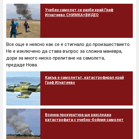
Учебен самолет се разби край Граф
Игнатиево СНИМКА+ВИДЕО
Все още е неясно как се е стигнало до произшествието.
Не е изключено да става въпрос за сложна маневра,
дори за много ниско прелитане на самолета,
предаде Нова.
Какъв е самолетът, катастрофирал край
Граф Игнатиево
Военна прокуратура ще разследва
катастрофата с учебно-бойния самолет