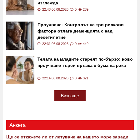
изглежда
22:43 06.08.2026
0
289
Проучване: Контролът на три рискови
фактора отлага деменцията с над
десетилетие
22:31 06.08.2026
0
449
Телата на младите стареят по-бързо: ново
проучване търси връзка с бума на рака
22:14 06.08.2026
0
321
Виж още
Анкета
Ще се откажете ли от летуване на нашето море заради