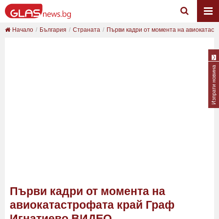
Начало
България
Страната
Първи кадри от момента на авиокатастр
Изпрати новина
Първи кадри от момента на
авиокатастрофата край Граф
Игнатиево ВИДЕО