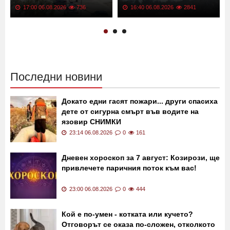
ремонт
ВИДЕО
17:00 06.08.2026
736
16:40 06.08.2026
2841
Последни новини
Докато едни гасят пожари... други спасиха
дете от сигурна смърт във водите на
язовир СНИМКИ
23:14 06.08.2026
0
161
Дневен хороскоп за 7 август: Козирози, ще
привлечете паричния поток към вас!
23:00 06.08.2026
0
444
Кой е по-умен - котката или кучето?
Отговорът се оказа по-сложен, отколкото