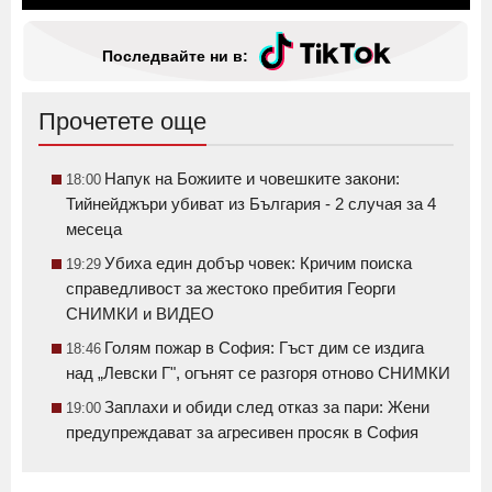
Последвайте ни в:
Прочетете още
Напук на Божиите и човешките закони:
18:00
Тийнейджъри убиват из България - 2 случая за 4
месеца
Убиха един добър човек: Кричим поиска
19:29
справедливост за жестоко пребития Георги
СНИМКИ и ВИДЕО
Голям пожар в София: Гъст дим се издига
18:46
над „Левски Г", огънят се разгоря отново СНИМКИ
Заплахи и обиди след отказ за пари: Жени
19:00
предупреждават за агресивен просяк в София