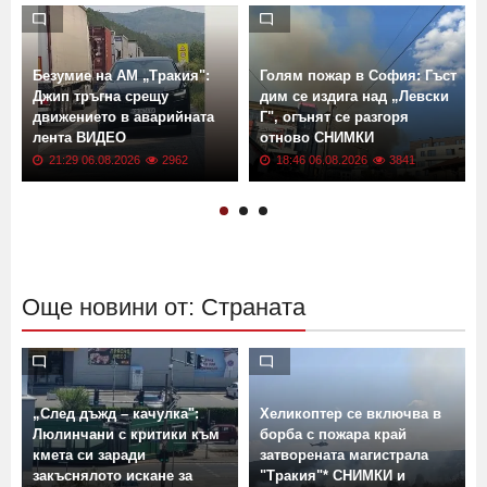
Безумие на АМ „Тракия":
Голям пожар в София: Гъст
Джип тръгна срещу
дим се издига над „Левски
движението в аварийната
Г", огънят се разгоря
лента ВИДЕО
отново СНИМКИ
21:29 06.08.2026
2962
18:46 06.08.2026
3841
Още новини от: Страната
„След дъжд – качулка":
Хеликоптер се включва в
Люлинчани с критики към
борба с пожара край
кмета си заради
затворената магистрала
закъснялото искане за
"Тракия"* СНИМКИ и