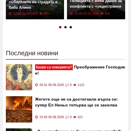
Полицията с нови данни за
събарянето на сградите в
конфликта с чуждестранни
Баба Алино
туристи
19:08 05.08.2026
385
18:49 05.08.2026
993
Последни новини
Преображение Господне
Какви са поверията?
е!
00:01 06.08.2026
0
1121
Жегите още не са достигнали върха си:
супер Ел Ниньо тепърва ще се засилва
23:45 05.08.2026
0
421