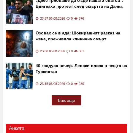
„Днес трябваше да бъде нашата сватба":
Вдигнаха протест след смъртта на Даяна
23:37 05.08.2026
0
876
Озовах се в ада: Шокиращият разказ на
жена, преживяла клинична смърт
23:30 05.08.2026
0
801
40 градуса вечер: Левски влиза в пещта на
Туркистан
23:15 05.08.2026
0
230
Виж още
Анкета