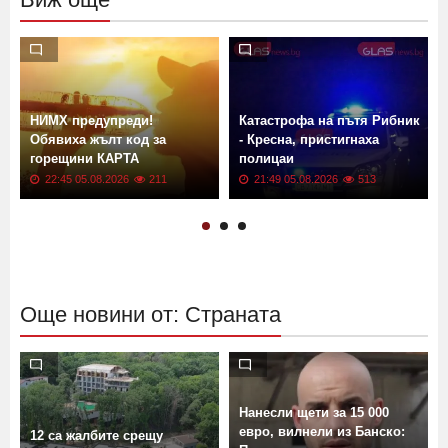
НИМХ предупреди!
Катастрофа на пътя Рибник
Обявиха жълт код за
- Кресна, пристигнаха
горещини КАРТА
полицаи
22:45 05.08.2026
211
21:49 05.08.2026
513
Още новини от: Страната
Нанесли щети за 15 000
евро, вилнели из Банско:
12 са жалбите срещу