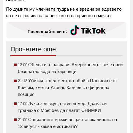
По думите му млечната пудра не е вредна за здравето,
но се отразява на качеството на прясното мляко.
Последвайте ни в:
Прочетете още
Обеща и го направи: Американецът вече носи
12:00
безплатно вода на карловци
Убитият след жесток побой в Пловдив е от
21:18
Кричим, кметът Атанас Калчев с официална
позиция
Луксозен вкус, евтин номер: Двама си
17:00
тръгнаха с Moët без да платят СНИМКИ
Социалните мрежи вещаят апокалипсис на
21:00
12 август - каква е истината?