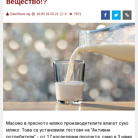
вещество!?
GlasNews.bg
16:00 16.03.21
0
7671
Масово в прясното мляко производителите влагат сухо
мляко. Това са установили тестове на "Активни
потребители" - от 17 изследвани продукта, само в 3 няма