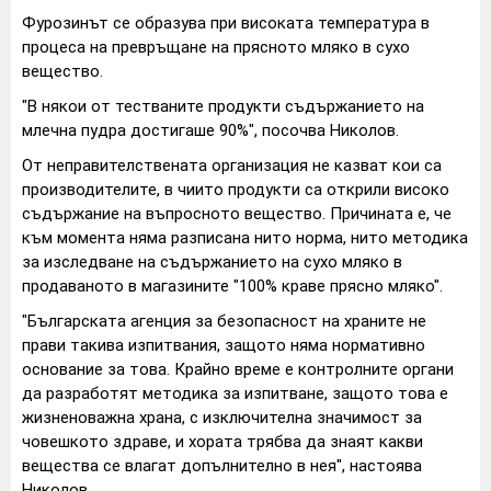
Фурозинът се образува при високата температура в
процеса на превръщане на прясното мляко в сухо
вещество.
"В някои от тестваните продукти съдържанието на
млечна пудра достигаше 90%", посочва Николов.
От неправителствената организация не казват кои са
производителите, в чиито продукти са открили високо
съдържание на въпросното вещество. Причината е, че
към момента няма разписана нито норма, нито методика
за изследване на съдържанието на сухо мляко в
продаваното в магазините "100% краве прясно мляко".
"Българската агенция за безопасност на храните не
прави такива изпитвания, защото няма нормативно
основание за това. Крайно време е контролните органи
да разработят методика за изпитване, защото това е
жизненоважна храна, с изключителна значимост за
човешкото здраве, и хората трябва да знаят какви
вещества се влагат допълнително в нея", настоява
Николов.