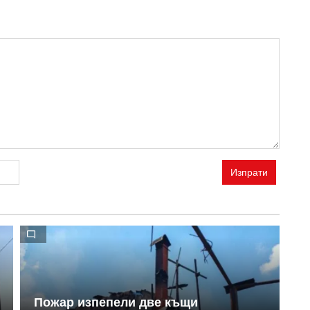
Изпрати
Р
А
Пожар изпепели две къщи