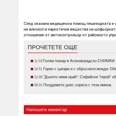
След оказана медицинска помощ пешеходката е 
на алкохол и наркотични вещества на шофьоркат
отношение от автоконтрольор от районното упра
ПРОЧЕТЕТЕ ОЩЕ
Голям пожар в Асеновградско СНИМКИ
11:03
Горен с цигари и с обръснати вежди: О
14:51
"Дъното няма край": Софийски "герой" 
12:00
Поздравете днес хората с тези имена
00:01
Напишете коментар