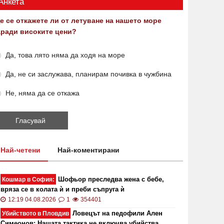
Анкета
е се откажете ли от летуване на нашето море
аради високите цени?
Да, това лято няма да ходя на море
Да, не си заслужава, планирам почивка в чужбина
Не, няма да се откажа
Най-четени
Най-коментирани
Шофьор преследва жена с бебе,
Кошмар в София:
вряза се в колата ѝ и преби съпруга ѝ
12:19 04.08.2026
1
354401
Ловецът на педофили Ален
Убийството в Пловдив
Симеонов: Нашата тактика не включва убийства