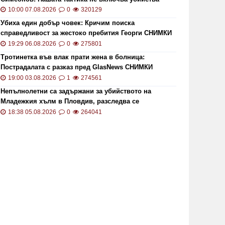
10:00 07.08.2026
0
320129
Убиха един добър човек: Кричим поиска
справедливост за жестоко пребития Георги СНИМКИ
и ВИДЕО
19:29 06.08.2026
0
275801
Тротинетка във влак прати жена в болница:
Пострадалата с разказ пред GlasNews СНИМКИ
19:00 03.08.2026
1
274561
Непълнолетни са задържани за убийството на
Младежкия хълм в Пловдив, разследва се
хомофобски мотив
18:38 05.08.2026
0
264041
азраства се пожарът в
Малко д
сеновградско, черни кълба дим се
автомоб