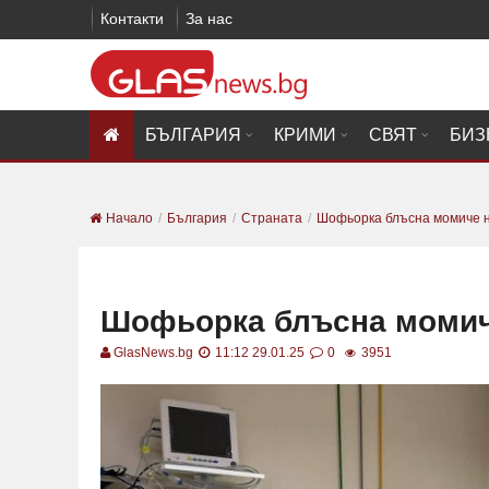
Контакти
За нас
БЪЛГАРИЯ
КРИМИ
СВЯТ
БИЗ
Начало
България
Страната
Шофьорка блъсна момиче на
Шофьорка блъсна момиче
GlasNews.bg
11:12 29.01.25
0
3951