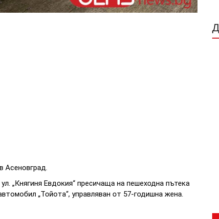
в Асеновград.
а ул. „Княгиня Евдокия“ пресичаща на пешеходна пътека
втомобил „Тойота“, управляван от 57-годишна жена.