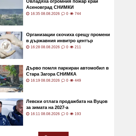
Овладяха огромния пожар край
Асеновград СНИМКИ
16:35 08.08.2026
0
744
Организации скочиха срещу промени
в държавния инвитро център
16:28 08.08.2026
0
211
Дърво помля паркиран автомобил в
Стара Загора СНИМКА
16:19 08.08.2026
0
449
Левски отлага продажбата на Вуцов
за зимата на 2027-а
16:11 08.08.2026
0
193