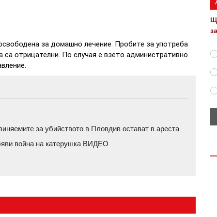
Щ
з
освободена за домашно лечение. Пробите за употреба
а са отрицателни. По случая е взето административно
вление.
бвиняемите за убийството в Пловдив остават в ареста
обяви война на катерушка ВИДЕО