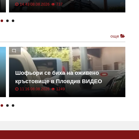
н
14:43 08.08.2026
737
още
Шофьори се биха на оживено
Г
кръстовище в Пловдив ВИДЕО
С
11:16 08.08.2026
1249