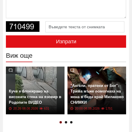
Изпрати
Виж още
"Ангели, пратени от Бог":
т
Куче е блокирано на
Трима мъже помогнаха на
високата стена на язовир в
жена в беда край Миланово
Родопите ВИДЕО
СНИМКИ
20:26 08.08.2026
631
20:00 08.08.2026
1751