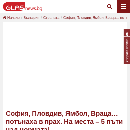
Начало
България
Страната
София, Пловдив, Ямбол, Враца… потънах
Изпрати новина
София, Пловдив, Ямбол, Враца…
потънаха в прах. На места – 5 пъти
над нормата!