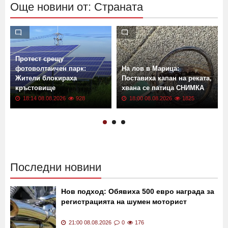
Още новини от: Страната
Протест срещу
фотоволтаичен парк:
На лов в Марица:
Жители блокираха
Поставиха капан на реката,
кръстовище
хвана се патица СНИМКА
18:14 08.08.2026
928
18:00 08.08.2026
1825
Последни новини