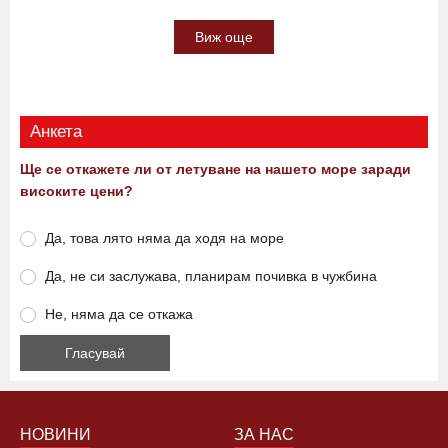
Поставиха дарителски кутии за
семейството на убития Георги Кузев
СНИМКИ
20:18 08.08.2026
0
1256
Виж още
Анкета
Ще се откажете ли от летуване на нашето море заради
високите цени?
Да, това лято няма да ходя на море
Да, не си заслужава, планирам почивка в чужбина
Не, няма да се откажа