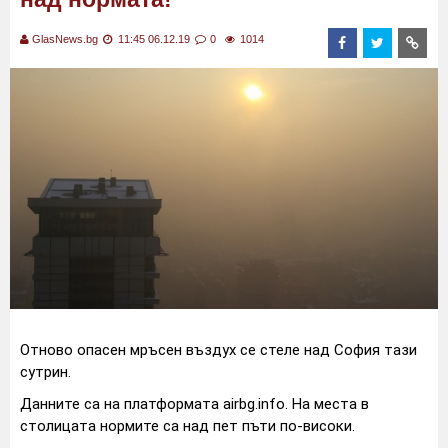
GlasNews.bg
11:45 06.12.19
0
1014
Отново опасен мръсен въздух се стеле над София тази
сутрин.
Данните са на платформата airbg.info. На места в
столицата нормите са над пет пъти по-високи.