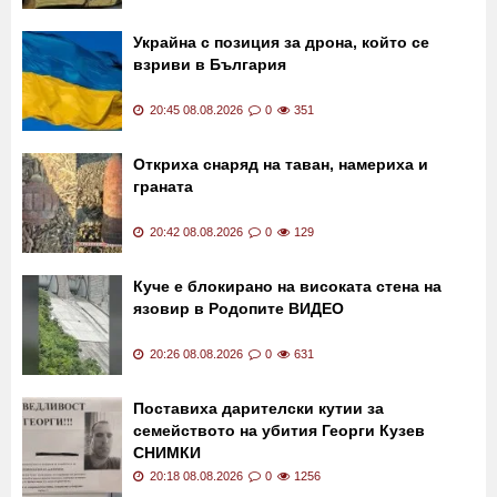
Нов подход: Обявиха 500 евро награда за
регистрацията на шумен моторист
21:00 08.08.2026
0
176
Украйна с позиция за дрона, който се
взриви в България
20:45 08.08.2026
0
351
Откриха снаряд на таван, намериха и
граната
20:42 08.08.2026
0
129
Куче е блокирано на високата стена на
язовир в Родопите ВИДЕО
20:26 08.08.2026
0
631