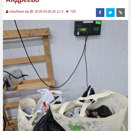
GlasNews.bg
20:29 03.06.26
0
729