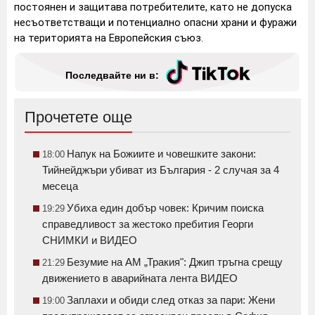
постоянен и защитава потребителите, като не допуска
несъответстващи и потенциално опасни храни и фуражи
на територията на Европейския съюз.
Последвайте ни в:
Прочетете още
Напук на Божиите и човешките закони:
18:00
Тийнейджъри убиват из България - 2 случая за 4
месеца
Убиха един добър човек: Кричим поиска
19:29
справедливост за жестоко пребития Георги
СНИМКИ и ВИДЕО
Безумие на АМ „Тракия": Джип тръгна срещу
21:29
движението в аварийната лента ВИДЕО
Заплахи и обиди след отказ за пари: Жени
19:00