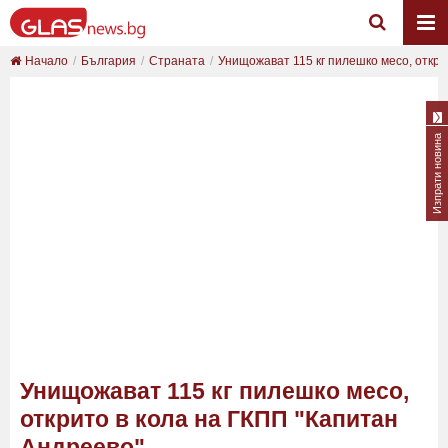
Начало
България
Страната
Унищожават 115 кг пилешко месо, открито
Изпрати новина
Унищожават 115 кг пилешко месо,
открито в кола на ГКПП "Капитан
Андреево"