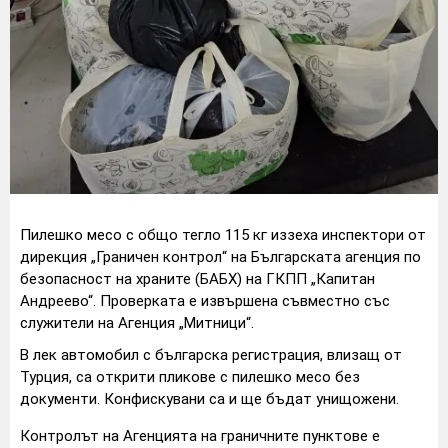
Пилешко месо с общо тегло 115 кг иззеха инспектори от
дирекция „Граничен контрол“ на Българската агенция по
безопасност на храните (БАБХ) на ГКПП „Капитан
Андреево“. Проверката е извършена съвместно със
служители на Агенция „Митници“.
В лек автомобил с българска регистрация, влизащ от
Турция, са открити пликове с пилешко месо без
документи. Конфискувани са и ще бъдат унищожени.
Контролът на Агенцията на граничните пунктове е