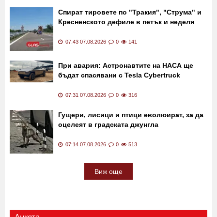
Спират тировете по "Тракия", "Струма" и
Кресненското дефиле в петък и неделя
07:43 07.08.2026
0
141
При авария: Астронавтите на НАСА ще
бъдат спасявани с Tesla Cybertruck
07:31 07.08.2026
0
316
Гущери, лисици и птици еволюират, за да
оцелеят в градската джунгла
07:14 07.08.2026
0
513
Виж още