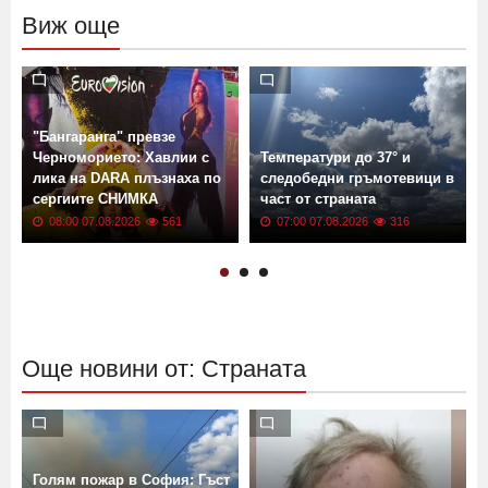
Виж още
"Бангаранга" превзе
Черноморието: Хавлии с
Температури до 37° и
лика на DARA плъзнаха по
следобедни гръмотевици в
сергиите СНИМКА
част от страната
08:00 07.08.2026
561
07:00 07.08.2026
316
Още новини от: Страната
Голям пожар в София: Гъст