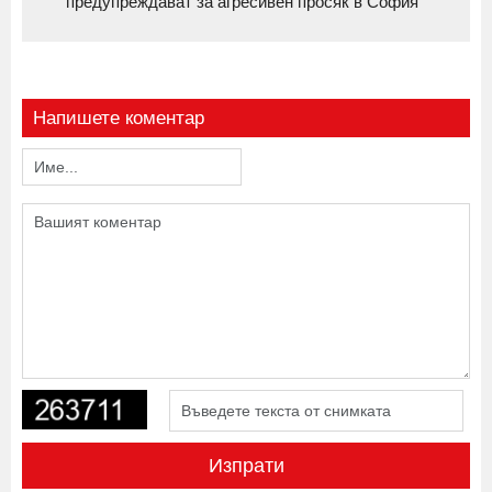
предупреждават за агресивен просяк в София
Напишете коментар
Изпрати