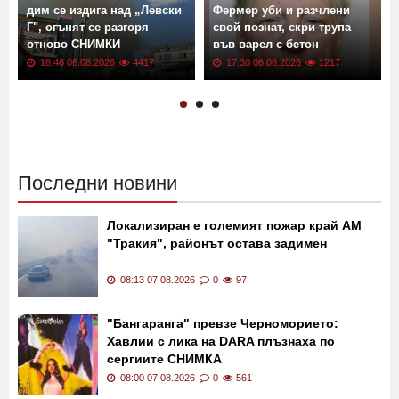
дим се издига над „Левски
Фермер уби и разчлени
Г", огънят се разгоря
свой познат, скри трупа
отново СНИМКИ
във варел с бетон
18:46 06.08.2026
4417
17:30 06.08.2026
1217
Последни новини
Локализиран е големият пожар край АМ
"Тракия", районът остава задимен
08:13 07.08.2026
0
97
"Бангаранга" превзе Черноморието:
Хавлии с лика на DARA плъзнаха по
сергиите СНИМКА
08:00 07.08.2026
0
561