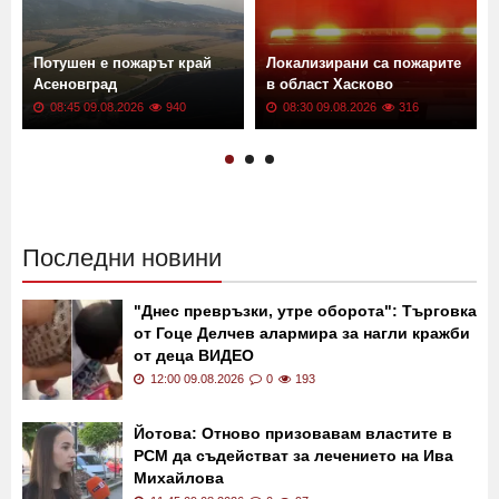
а
Потушен е пожарът край
Локализирани са пожарите
Асеновград
в област Хасково
08:45 09.08.2026
940
08:30 09.08.2026
316
Последни новини
"Днес превръзки, утре оборота": Търговка
от Гоце Делчев алармира за нагли кражби
от деца ВИДЕО
12:00 09.08.2026
0
193
Йотова: Отново призовавам властите в
РСМ да съдействат за лечението на Ива
Михайлова