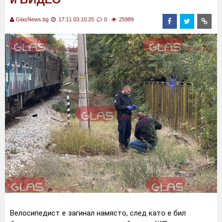
GlasNews.bg
17:11 03.10.25
0
25989
Велосипедист е загинал намясто, след като е бил