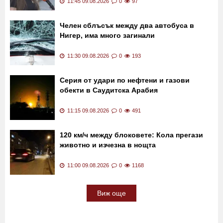
11:45 09.08.2026
0
97
Челен сблъсък между два автобуса в
Нигер, има много загинали
11:30 09.08.2026
0
193
Серия от удари по нефтени и газови
обекти в Саудитска Арабия
11:15 09.08.2026
0
491
120 км/ч между блоковете: Кола прегази
животно и изчезна в нощта
11:00 09.08.2026
0
1168
Виж още