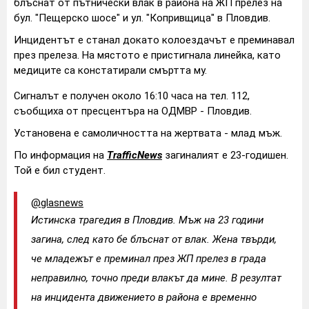
блъснат от пътнически влак в района на ЖП прелез на
бул. "Пещерско шосе" и ул. "Копривщица" в Пловдив.
Инцидентът е станал докато колоездачът е преминавал
през прелеза. На мястото е пристигнала линейка, като
медиците са констатирали смъртта му.
Сигналът е получен около 16:10 часа на тел. 112,
съобщиха от пресцентъра на ОДМВР - Пловдив.
Установена е самоличността на жертвата - млад мъж.
По информация на
TrafficNews
загиналият е 23-годишен.
Той е бил студент.
@glasnews
Истинска трагедия в Пловдив. Мъж на 23 години
загина, след като бе блъснат от влак. Жена твърди,
че младежът е преминал през ЖП прелез в града
неправилно, точно преди влакът да мине. В резултат
на инцидента движението в района е временно