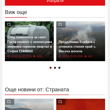
Изпрати
Виж още
След камионите за смет:
Гъста течност с неописуема
Продължава борбата с
миризма тормози квартал в
огнената стихия край с.
София СНИМКИ
Висока могила
10:00 09.08.2026
1016
09:15 09.08.2026
141
Още новини от: Страната