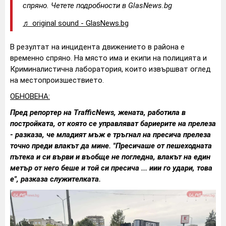
спряно. Четете подробности в GlasNews.bg
♬ original sound - GlasNews.bg
В резултат на инцидента движението в района е
временно спряно. На място има и екипи на полицията и
Криминалистична лаборатория, които извършват оглед
на местопроизшествието.
ОБНОВЕНА:
Пред репортер на TrafficNews, жената, работила в
постройката, от която се управляват бариерите на прелеза
- разказа, че младият мъж е тръгнал на пресича прелеза
точно преди влакът да мине. "Пресичаше от пешеходната
пътека и си върви и въобще не погледна, влакът на един
метър от него беше и той си пресича ... иии го удари, това
е", разказа служителката.