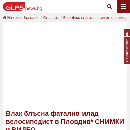
Начало
България
Страната
Влак блъсна фатално млад велосипедист
Изпрати новина
Влак блъсна фатално млад
велосипедист в Пловдив* СНИМКИ
и ВИДЕО