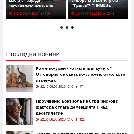
кмета си заради
затворената магистрала
закъснялото искане за
"Тракия"* СНИМКИ и
ремонт
ВИДЕО
17:00 06.08.2026
736
16:40 06.08.2026
2841
Последни новини
Кой е по-умен - котката или кучето?
Отговорът се оказа по-сложен, отколкото
изглежда
22:43 06.08.2026
0
97
Проучване: Контролът на три рискови
фактора отлага деменцията с над
десетилетие
22:31 06.08.2026
0
321