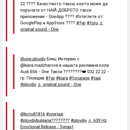
22 ???? Качеството такси, което може да
поръчате от НАЙ-ДОБРОТО такси
приложение - OneApp ???? Изтеглете от
GooglePlay и AppStore ????
#fyp
#foru
♬
original sound - One
@one.plovdiv
Блиц Интервю с
@kiara.madzharova в нашата рекламна кола
Audi RS6 - One Такси ????????❤️ 032 22 22 -
гр. Пловдив
#fyp
#kiara
#forupage
#taxi
#plovdiv
♬ original sound - One
@koto81816
#onetaxi
#plovdivbulgaria????????
#plovdiv
♬ 639 Hz
Emotional Release - Synapt