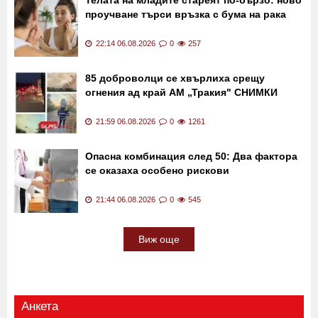
Телата на младите стареят по-бързо: ново
проучване търси връзка с бума на рака
22:14 06.08.2026
0
257
85 доброволци се хвърлиха срещу
огнения ад край АМ „Тракия" СНИМКИ
21:59 06.08.2026
0
1261
Опасна комбинация след 50: Два фактора
се оказаха особено рискови
21:44 06.08.2026
0
545
Виж още
Анкета