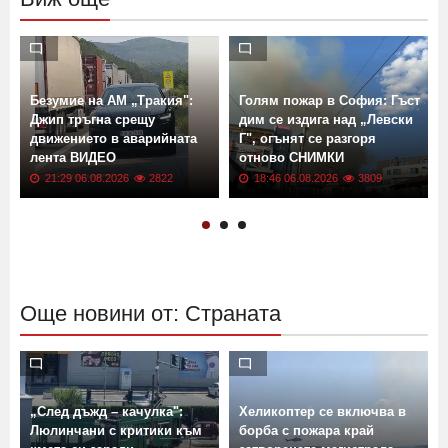
Безумие на АМ „Тракия":
Голям пожар в София: Гъст
Джип тръгна срещу
дим се издига над „Левски
движението в аварийната
Г", огънят се разгоря
лента ВИДЕО
отново СНИМКИ
21:29 06.08.2026
2822
18:46 06.08.2026
3809
Още новини от: Страната
„След дъжд – качулка":
Хеликоптер се включва в
Люлинчани с критики към
борба с пожара край