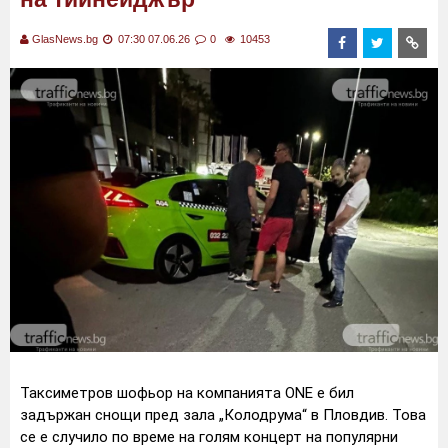
GlasNews.bg
07:30 07.06.26
0
10453
Таксиметров шофьор на компанията ONE е бил
задържан снощи пред зала „Колодрума“ в Пловдив. Toва
се е случило по време на голям концерт на популярни