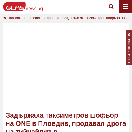
Начало
България
Страната
Задържаха таксиметров шофьор на ONE 
Изпрати новина
Задържаха таксиметров шофьор
на ONE в Пловдив, продавал дрога
на тийнейджър