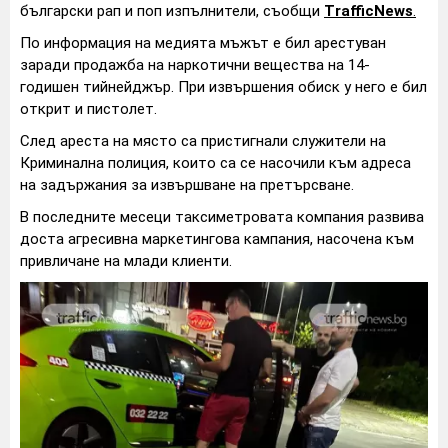
български рап и поп изпълнители, съобщи
TrafficNews
.
По информация на медията мъжът е бил арестуван
заради продажба на наркотични вещества на 14-
годишен тийнейджър. При извършения обиск у него е бил
открит и пистолет.
След ареста на място са пристигнали служители на
Криминална полиция, които са се насочили към адреса
на задържания за извършване на претърсване.
В последните месеци таксиметровата компания развива
доста агресивна маркетингова кампания, насочена към
привличане на млади клиенти.