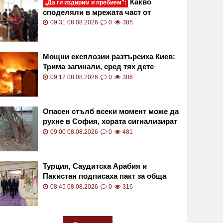
Какво
„Да ги издирим и пребием":
споделяли в мрежата част от
обвиняемите за убийството в
09:31 08.08.2026
0
385
Пловдив
Мощни експлозии разтърсиха Киев:
Трима загинали, сред тях дете
09:12 08.08.2026
0
386
Опасен стълб всеки момент може да
рухне в София, хората сигнализират
от седмица ВИДЕО
09:00 08.08.2026
0
481
Турция, Саудитска Арабия и
Пакистан подписаха пакт за обща
отбрана
08:45 08.08.2026
0
316