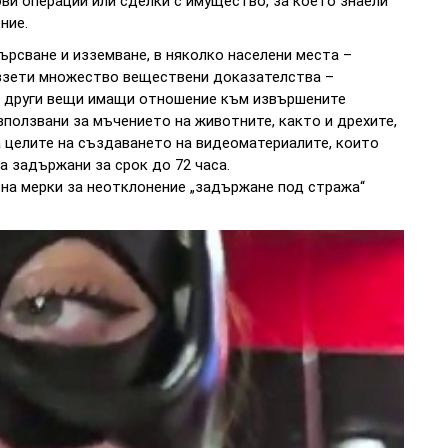
ви операции или сделки с имущество, за което знаели
ние.
ърсване и изземване, в няколко населени места –
иззети множество веществени доказателства –
 и други вещи имащи отношение към извършените
зползвани за мъчението на животните, както и дрехите,
а целите на създаването на видеоматериалите, които
а задържани за срок до 72 часа.
 на мерки за неотклонение „задържане под стража“