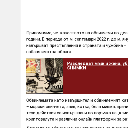
Припомняме, че качеството на обвиняеми по дело
години. В периода от м. септември 2022 г. до м. я
извършват престъпления в страната и чужбина – 
набавя имотна облага.
Разследват мъж и жена, уб
СНИМКИ
Обвиняемата като извършител и обвиняемият ка
– морски свинчета, заек, котка, бяла мишка, при
тези действия са извършвани по поръчка на „кли
криптовалута и различни онлайн платформи за ра