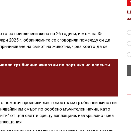
Щ
з
то са привлечени жена на 26 години, и мъж на 35
нуари 2025 г. обвиняемите се сговорили помежду си да
причиняване на смърт на животни, чрез което да се
ивали гръбначни животни по поръчка на клиенти
то помагач проявили жестокост към гръбначни животни
чинявайки им смърт по особено мъчителен начин, като
енти“ от цял свят и срещу заплащане, извършвано чрез
зплащания.