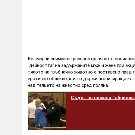
Кошмарни снимки се разпространяват в социалнит
"дейността" на задържаните мъж и жена при акци
тялото на гръбначно животно е поставено пред г
еротично облекло, която държи агонизираща котка
над телцето на животно сред поляна.
Съдът не пожали Габриела 