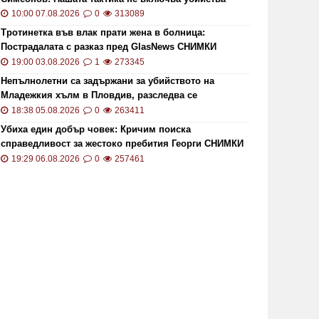
10:00 07.08.2026
0
313089
Тротинетка във влак прати жена в болница:
Пострадалата с разказ пред GlasNews СНИМКИ
19:00 03.08.2026
1
273345
Непълнолетни са задържани за убийството на
Младежкия хълм в Пловдив, разследва се
хомофобски мотив
18:38 05.08.2026
0
263411
Убиха един добър човек: Кричим поиска
справедливост за жестоко пребития Георги СНИМКИ
и ВИДЕО
19:29 06.08.2026
0
257461