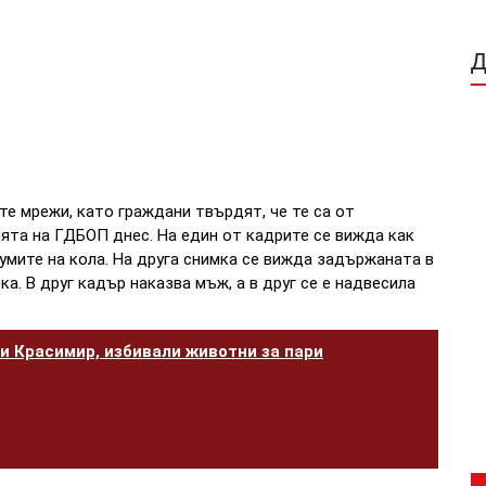
е мрежи, като граждани твърдят, че те са от
ята на ГДБОП днес. На един от кадрите се вижда как
умите на кола. На друга снимка се вижда задържаната в
. В друг кадър наказва мъж, а в друг се е надвесила
и Красимир, избивали животни за пари