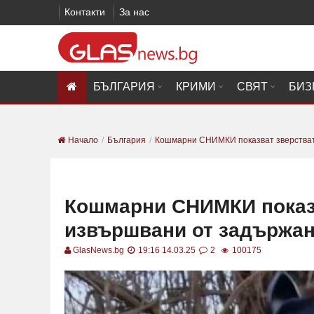
Контакти
За нас
БЪЛГАРИЯ
КРИМИ
СВЯТ
БИЗ
Начало
България
Кошмарни СНИМКИ показват зверствата
Кошмарни СНИМКИ показв
извършвани от задържан
GlasNews.bg
19:16 14.03.25
2
100175