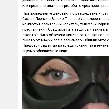
Двамата са обвинени и за извършване на финансо
или предполагали, че е придобито чрез престъпле
При проведените действия по разследване - прет
София, Перник и Велико Търново са намерени и 
компютри, електронни носители, телефони, пари
престъпления. Сред иззетите вещи са и такива, и
с които е било облечено лицето от женски пол з
лицето от мъжки пол е заснемало. Обвиняемите с
Предстои съдът да разгледа искания за вземане
спрямо обвиняемите лица.