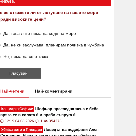
Анкета
е се откажете ли от летуване на нашето море
аради високите цени?
Да, това лято няма да ходя на море
Да, не си заслужава, планирам почивка в чужбина
Не, няма да се откажа
Най-четени
Най-коментирани
Шофьор преследва жена с бебе,
Кошмар в София:
вряза се в колата ѝ и преби съпруга ѝ
12:19 04.08.2026
1
354273
Ловецът на педофили Ален
Убийството в Пловдив
Симеонов: Нашата тактика не включва убийства