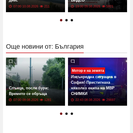
днес
ВИДЕО
07:00 10.08.2026
211
19:00 09.08.2026
5921
Още новини от: България
Мотор е на земята
Извънредна ситуация в
София! Пристигнаха
Слънце, после бури:
няколко екипа на МВР
Времето се обръща
СНИМКИ
07:00 09.08.2026
1281
22:43 08.08.2026
29697