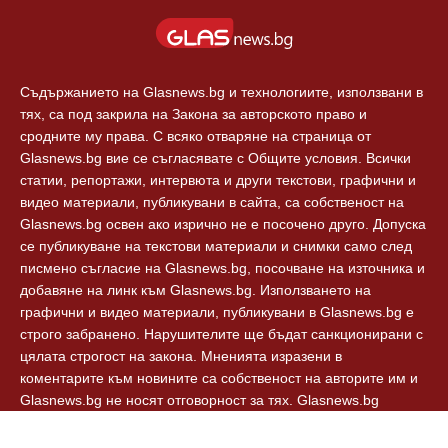
Съдържанието на Glasnews.bg и технологиите, използвани в
тях, са под закрила на Закона за авторското право и
сродните му права. С всяко отваряне на страница от
Glasnews.bg вие се съгласявате с Общите условия. Всички
статии, репортажи, интервюта и други текстови, графични и
видео материали, публикувани в сайта, са собственост на
Glasnews.bg освен ако изрично не е посочено друго. Допуска
се публикуване на текстови материали и снимки само след
писмено съгласие на Glasnews.bg, посочване на източника и
добавяне на линк към Glasnews.bg. Използването на
графични и видео материали, публикувани в Glasnews.bg е
строго забранено. Нарушителите ще бъдат санкционирани с
цялата строгост на закона. Мненията изразени в
коментарите към новините са собственост на авторите им и
Glasnews.bg не носят отговорност за тях. Glasnews.bg
спазват Етичния кодекс на българските медии.