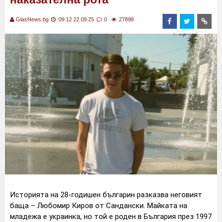
GlasNews.bg
09:12 22.09.25
0
27898
Историята на 28-годишен българин разказва неговият
баща – Любомир Киров от Сандански. Майката на
младежа е украинка, но той е роден в България през 1997