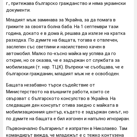
г., притежава българско гражданство и няма украински
документи.
Младият мъж заминава за Украйна, за да помага в
грижите за своята болна баба. На 1 септември тази
година, докато е в дома ѝ, решава да излезе на кратка
разходка. По думите на бащата, тогава е отвлечен,
заслепен със светлини и насилствено качен в
автомобил. Малко по-късно майка му успява да го
открие, но се оказва, че е задържан от службата за
мобилизация (т. нар. ТЦК). Въпреки че съобщава, че е
български гражданин, младият мъж не е освободен.
Бащата незабавно търси съдействие от
Министерството на външните работи, които се
свързват с българското консулство в Украйна. На
следващия ден консулът отива заедно с майката в
мобилизационния център, където е задържан синът, но
по думите на бащата е бил изгонен и напълно игнориран.
Първоначално българинът е изпратен в Николаево. Там
командирът вижда, че младежът е с тежко контузена