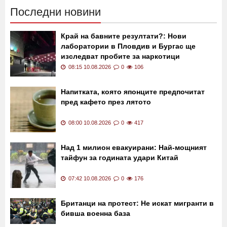
Последни новини
Край на бавните резултати?: Нови
лаборатории в Пловдив и Бургас ще
изследват пробите за наркотици
08:15 10.08.2026
0
106
Напитката, която японците предпочитат
пред кафето през лятото
08:00 10.08.2026
0
417
Над 1 милион евакуирани: Най-мощният
тайфун за годината удари Китай
07:42 10.08.2026
0
176
Британци на протест: Не искат мигранти в
бивша военна база