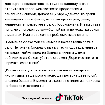
дясна ръка вследствие на трудова злополука със
строителна преса. Семейството предоставя и
рентгенови снимки, доказващи увреждането. Въпреки
инвалидността и факта, че е български гражданин,
младежът е преместен в село Любомиривка. И там става
ясно, че е негоден за служба, тъй като не може да свива
ръката си. Има и сърдечни проблеми, пише struma.
В момента обаче той се намира в наказателна рота в
село Петривка. Според баща му тези подразделения се
изпращат най-отпред на бойната линия и шансът
войниците да бъдат убити е огромен. Дори местните ги
наричат „смъртници“.
„Искам помощ от премиера и от всички български
институции, за да мога отново да прегърна детето си“,
апелира бащата. В момента върви и петиция за подкрепа
на бащата и неговия син.
Последвайте ни в: