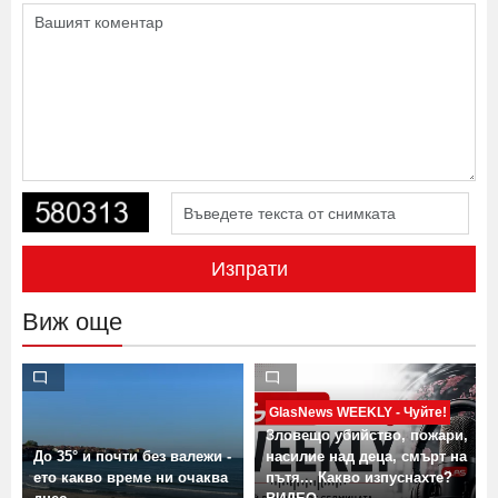
Изпрати
Виж още
GlasNews WEEKLY - Чуйте!
Зловещо убийство, пожари,
До 35° и почти без валежи -
насилие над деца, смърт на
ето какво време ни очаква
пътя... Какво изпуснахте?