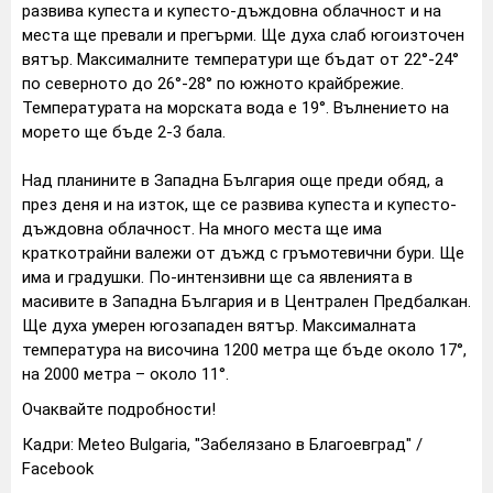
развива купеста и купесто-дъждовна облачност и на
места ще превали и прегърми. Ще духа слаб югоизточен
вятър. Максималните температури ще бъдат от 22°-24°
по северното до 26°-28° по южното крайбрежие.
Температурата на морската вода е 19°. Вълнението на
морето ще бъде 2-3 бала.
Над планините в Западна България още преди обяд, а
през деня и на изток, ще се развива купеста и купесто-
дъждовна облачност. На много места ще има
краткотрайни валежи от дъжд с гръмотевични бури. Ще
има и градушки. По-интензивни ще са явленията в
масивите в Западна България и в Централен Предбалкан.
Ще духа умерен югозападен вятър. Максималната
температура на височина 1200 метра ще бъде около 17°,
на 2000 метра – около 11°.
Очаквайте подробности!
Кадри: Meteo Bulgaria, "Забелязано в Благоевград" /
Facebook