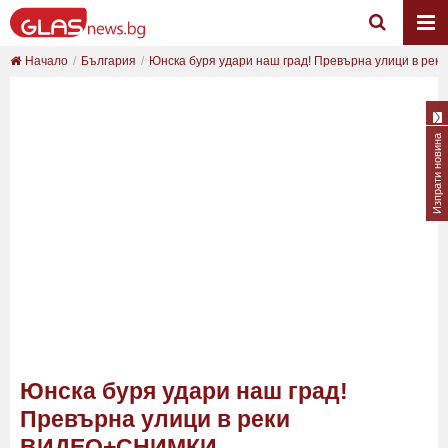
Начало
България
Юнска буря удари наш град! Превърна улици в рек..
Изпрати новина
Юнска буря удари наш град!
Превърна улици в реки
ВИДЕО+СНИМКИ