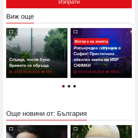
Изпрати
Виж още
Мотор е на земята
Извънредна ситуация в
София! Пристигнаха
Слънце, после бури:
няколко екипа на МВР
Времето се обръща
СНИМКИ
07:00 09.08.2026
993
22:43 08.08.2026
25921
Още новини от: България