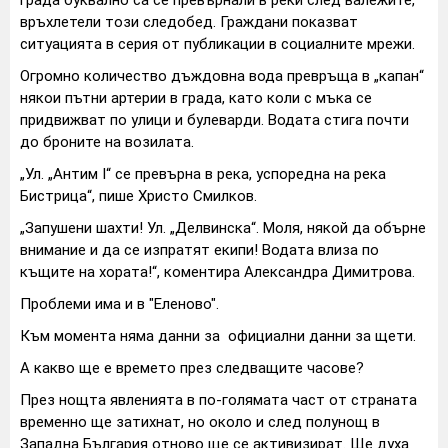
връхлетели този следобед. Граждани показват
ситуацията в серия от публикации в социалните мрежи.
Огромно количество дъждовна вода превръща в „капан“
някои пътни артерии в града, като коли с мъка се
придвижват по улици и булеварди. Водата стига почти
до броните на возилата.
„Ул. „Антим I“ се превърна в река, успоредна на река
Бистрица“, пише Христо Смилков.
„Запушени шахти! Ул. „Делвинска“. Моля, някой да обърне
внимание и да се изпратят екипи! Водата влиза по
къщите на хората!“, коментира Александра Димитрова.
Проблеми има и в "Еленово".
Към момента няма данни за официални данни за щети.
А какво ще е времето през следващите часове?
През нощта явленията в по-голямата част от страната
временно ще затихнат, но около и след полунощ в
Западна България отново ще се активизират. Ще духа