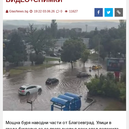
GlasNews.bg
19:22 03.06.26
0
11627
Мощна буря наводни части от Благоевград. Улици в
града буквално са се превърнали в реки след валежите,