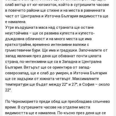
слаб вятър от юг-югоизток, който в сутрешните часове
в повечето райони ще стихне и на места в равнинната
част от Централна и Източна България видимостта ще
е намалена.
Утре въздушната маса над страната ще остане
неустойчива – ще се развива купеста и купесто-
дъждовна облачност и на много места ще има
краткотрайни, временно интензивни валежи с
гръмотевични бури. Ще има и градушки. Започналите от
запад явления през деня ще обхванат почти цялата
страна, по-интензивни ще са в Западна и Централна
България. Вятърът ще се ориентира от запад-
северозапад, ще е слаб до умерен, в Източна България
ще се задържи от южната четвърт. Максималните
температури ще бъдат между 22° и 27°, в София – около
22°.
По Черноморието преди обяд ще преобладава слънчево
време. В сутрешните часове на отделни места
видимостта ще е намалена. По-късно през деня ще се