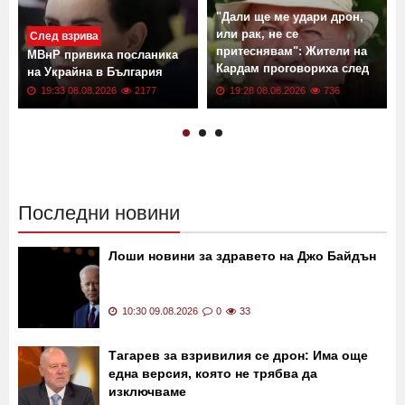
"Дали ще ме удари дрон,
или рак, не се
След взрива
притеснявам": Жители на
МВнР привика посланика
Кардам проговориха след
О
на Украйна в България
инцидента
19:33 08.08.2026
2177
19:28 08.08.2026
736
Последни новини
Лоши новини за здравето на Джо Байдън
10:30 09.08.2026
0
33
Тагарев за взривилия се дрон: Има още
една версия, която не трябва да
изключваме