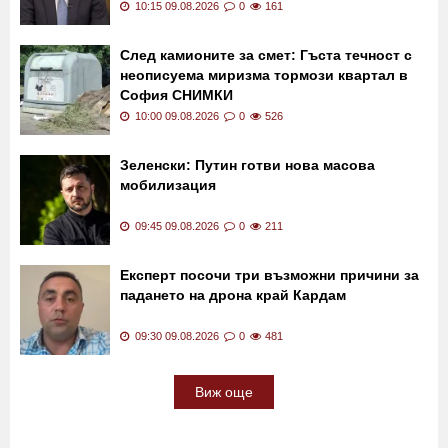
10:15 09.08.2026
0
161
След камионите за смет: Гъста течност с
неописуема миризма тормози квартал в
София СНИМКИ
10:00 09.08.2026
0
526
Зеленски: Путин готви нова масова
мобилизация
09:45 09.08.2026
0
211
Експерт посочи три възможни причини за
падането на дрона край Кардам
09:30 09.08.2026
0
481
Виж още