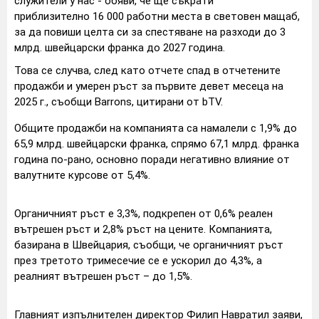
служители у нас - обяви, че ще съкрати
приблизително 16 000 работни места в световен мащаб,
за да повиши целта си за спестяване на разходи до 3
млрд. швейцарски франка до 2027 година.
Това се случва, след като отчете спад в отчетените
продажби и умерен ръст за първите девет месеца на
2025 г., съобщи Barrons, цитирани от bTV.
Общите продажби на компанията са намалели с 1,9% до
65,9 млрд. швейцарски франка, спрямо 67,1 млрд. франка
година по-рано, основно поради негативно влияние от
валутните курсове от 5,4%.
Органичният ръст е 3,3%, подкрепен от 0,6% реален
вътрешен ръст и 2,8% ръст на цените. Компанията,
базирана в Швейцария, съобщи, че органичният ръст
през третото тримесечие се е ускорил до 4,3%, а
реалният вътрешен ръст – до 1,5%.
Главният изпълнителен директор Филип Навратил заяви,