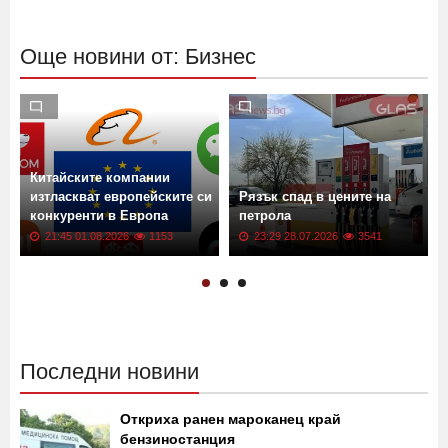
Още новини от: Бизнес
Китайските компании
изтласкват европейските си
Рязък спад в цените на
конкуренти в Европа
петрола
21:45 01.08.2026
1153
23:29 28.07.2026
3541
Последни новини
Откриха ранен мароканец край
бензиностанция