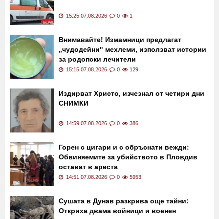
15:25 07.08.2026
0
1
Внимавайте! Измамници предлагат
„чудодейни" мехлеми, използват истории
за родопски лечители
15:15 07.08.2026
0
129
Издирват Христо, изчезнал от четири дни
СНИМКИ
14:59 07.08.2026
0
386
Горен с цигари и с обръснати вежди:
Обвиняемите за убийството в Пловдив
остават в ареста
14:51 07.08.2026
0
5953
Сушата в Дунав разкрива още тайни:
Откриха двама войници и военен