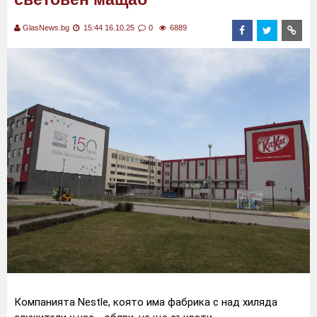
GlasNews.bg
15:44 16.10.25
0
6889
Компанията Nestlе, която има фабрика с над хиляда