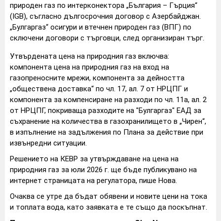
природен газ по интерконектора „България – Гърция“
(IGB), съгласно дългосрочния договор с Азербайджан.
„Булгаргаз“ осигури и втечнен природен газ (ВПГ) по
сключени договори с търговци, след организиран търг.
Утвърдената цена на природния газ включва:
компонента цена на природния газ на вход на
газопреносните мрежи, компонента за дейността
„обществена доставка“ по чл. 17, ал. 7 от НРЦПГ и
компонента за компенсиране на разходи по чл. 11а, ал. 2
от НРЦПГ, покриваща разходите на "Булгаргаз" ЕАД за
съхранение на количества в газохранилището в „Чирен“,
в изпълнение на задължения по Плана за действие при
извънредни ситуации.
Решението на КЕВР за утвърждаване на цена на
природния газ за юли 2026 г. ще бъде публикувано на
интернет страницата на регулатора, пише Нова.
Очаква се утре да бъдат обявени и новите цени на тока
и топлата вода, като заявката е те също да поскъпнат.