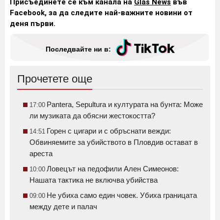
Присъединете се към канала на
Glas News
във
Facebook, за да следите най-важните новини от
деня първи.
Последвайте ни в:
Прочетете още
Pantera, Sepultura и културата на бунта: Може
17:00
ли музиката да обясни жестокостта?
Горен с цигари и с обръснати вежди:
14:51
Обвиняемите за убийството в Пловдив остават в
ареста
Ловецът на педофили Ален Симеонов:
10:00
Нашата тактика не включва убийства
Не убиха само един човек. Убиха границата
09:00
между дете и палач