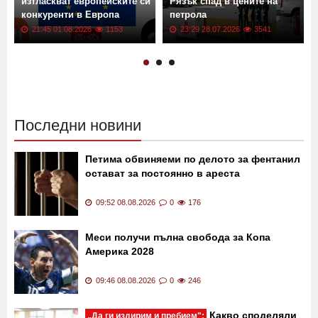
изтласкват европейските си
Рязък спад в цените на
конкуренти в Европа
петрола
21:45 01.08.2026
1153
23:29 28.07.2026
3541
Последни новини
Петима обвиняеми по делото за фентанил
остават за постоянно в ареста
09:52 08.08.2026
0
176
Меси получи пълна свобода за Копа
Америка 2028
09:46 08.08.2026
0
246
Какво споделяли
„Да ги издирим и пребием":