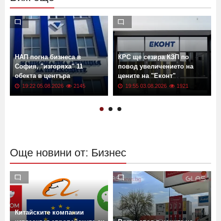
НАП погна бизнеса в
КРС ще сезира КЗП по
София, "изгоряха" 11
повод увеличението на
обекта в центъра
цените на "Еконт"
19:22 05.08.2026
2145
19:55 03.08.2026
1921
Още новини от: Бизнес
Китайските компании