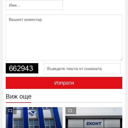
Изпрати
Виж още