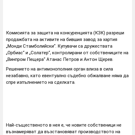
Комисията за защита на конкуренцията (КЗК) разреши
продажбата на активите на бившия завод за хартия
„Монди Стамболийски“. Купувачи са дружествата
„Орбиас“ и „Солатер“, контролирани от собствениците на
„Винпром Пещера“ Атанас Петров и Антон Щерев.
Решението на антимонополния орган влиза в сила
незабавно, като евентуално съдебно обжалване няма да
спре изпълнението на сделката.
Най-същественото в нея е, че новите собственици не
възнамеряват да възстановяват производството на