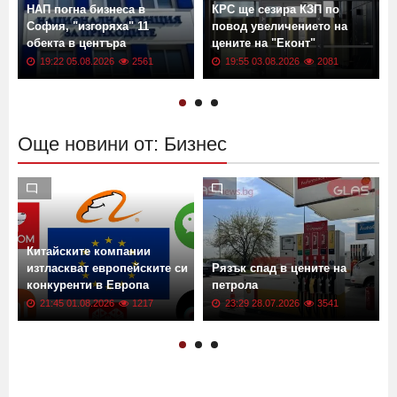
НАП погна бизнеса в
КРС ще сезира КЗП по
София, "изгоряха" 11
повод увеличението на
обекта в центъра
цените на "Еконт"
19:22 05.08.2026
2561
19:55 03.08.2026
2081
Още новини от: Бизнес
Китайските компании
изтласкват европейските си
Рязък спад в цените на
конкуренти в Европа
петрола
21:45 01.08.2026
1217
23:29 28.07.2026
3541