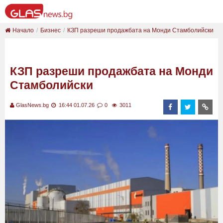
Начало
Бизнес
КЗП разреши продажбата на Монди Стамболийски
КЗП разреши продажбата на Монди
Стамболийски
GlasNews.bg
16:44 01.07.26
0
3011