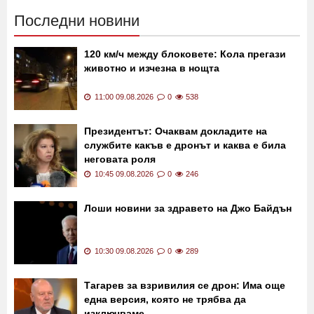
Последни новини
120 км/ч между блоковете: Кола прегази
животно и изчезна в нощта
11:00 09.08.2026
0
538
Президентът: Очаквам докладите на
службите какъв е дронът и каква е била
неговата роля
10:45 09.08.2026
0
246
Лоши новини за здравето на Джо Байдън
10:30 09.08.2026
0
289
Тагарев за взривилия се дрон: Има още
една версия, която не трябва да
изключваме