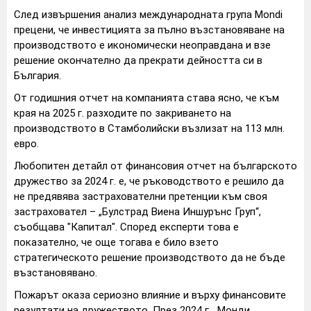
След извършения анализ международната група Mondi
прецени, че инвестицията за пълно възстановяване на
производството е икономически неоправдана и взе
решение окончателно да прекрати дейността си в
България.
От годишния отчет на компанията става ясно, че към
края на 2025 г. разходите по закриването на
производството в Стамболийски възлизат на 113 млн.
евро.
Любопитен детайл от финансовия отчет на българското
дружество за 2024 г. е, че ръководството е решило да
не предявява застрахователни претенции към своя
застраховател – „Булстрад Виена Иншурънс Груп“,
съобщава "Капитал". Според експерти това е
показателно, че още тогава е било взето
стратегическото решение производството да не бъде
възстановявано.
Пожарът оказа сериозно влияние и върху финансовите
резултати на дружеството. През 2024 г. „Монди