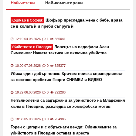
Най-четени
Най-коментирани
Шофьор преследва жена с бебе, вряза
Кошмар в София:
се в колата ѝ и преби съпруга ѝ
12:19 04.08.2026
1
355041
Ловецът на педофили Ален
Убийството в Пловдив
Симеонов: Нашата тактика не включва убийства
10:00 07.08.2026
0
325377
Убиха един добър човек: Кричим поиска справедливост
за жестоко пребития Георги СНИМКИ и ВИДЕО
19:29 06.08.2026
0
292286
Непълнолетни са задържани за убийството на Младежкия
хълм в Пловдив, разследва се хомофобски мотив
18:38 05.08.2026
0
264986
Горен с цигари и с обръснати вежди: Обвиняемите за
убийството в Пловдив остават в ареста