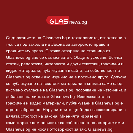
Съдържанието на Glasnews.bg и технологиите, използвани в
тях, са под закрила на Закона за авторското право и
сродните му права. С всяко отваряне на страница от
Glasnews.bg вие се съгласявате с Общите условия. Всички
статии, репортажи, интервюта и други текстови, графични и
видео материали, публикувани в сайта, са собственост на
Glasnews.bg освен ако изрично не е посочено друго. Допуска
се публикуване на текстови материали и снимки само след
писмено съгласие на Glasnews.bg, посочване на източника и
добавяне на линк към Glasnews.bg. Използването на
графични и видео материали, публикувани в Glasnews.bg е
строго забранено. Нарушителите ще бъдат санкционирани с
цялата строгост на закона. Мненията изразени в
коментарите към новините са собственост на авторите им и
Glasnews.bg не носят отговорност за тях. Glasnews.bg