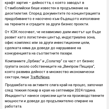
крафт хартия – дейността, с която заводът в
Стамболийски беше известен в продължение на
десетилетия. Според документите по концентрацията
придобиването е насочено към бъдещото използване
на терените и сградите за други бизнес проекти.
От КЗК посочват, че независимо дали имотът ще бъде
развит като логистичен център, индустриална зона,
офис комплекс или за други инвестиционни цели,
сделката няма да доведе до нарушаване на
конкуренцията на съответните пазари.
Компаниите „Орбиас“ и „Солатер“ са част от бизнес
групата около собствениците на „Винпром Пещера“,
която развива дейност в множество икономически
сектори, пише
TrafficNews
.
Продажбата на активите слага край на процес, започнал
след тежкия пожар в края на септември 2024 година.
Инцидентът нанесе сериозни щети на производствените
мощности и доведе до продължително спиране на
работата.