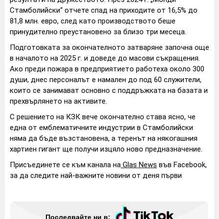
Стамболийски“ отчете спад на приходите от 16,5% до
81,8 млн. евро, след като производството беше
принудително преустановено за близо три месеца.
Подготовката за окончателното затваряне започна още
в началото на 2025 г. и доведе до масови съкращения.
Ако преди пожара в предприятието работеха около 300
души, днес персоналът е намален до под 60 служители,
които се занимават основно с поддръжката на базата и
прехвърлянето на активите.
С решението на КЗК вече окончателно става ясно, че
една от емблематичните индустрии в Стамболийски
няма да бъде възстановена, а теренът на някогашния
хартиен гигант ще получи изцяло ново предназначение.
Присъединете се към канала на
Glas News
във Facebook,
за да следите най-важните новини от деня първи
Последвайте ни в: