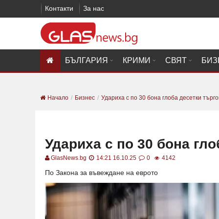
Контакти
За нас
БЪЛГАРИЯ
КРИМИ
СВЯТ
БИЗ
Начало
Бизнес
Удариха с по 30 бона глоба десетки търг
Удариха с по 30 бона гл
GlasNews.bg
14:21 16.10.25
0
4142
По Закона за въвеждане на еврото