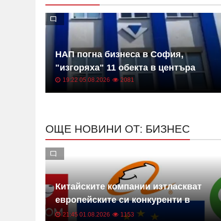
НАП погна бизнеса в София,
"изгоряха" 11 обекта в центъра
19:22 05.08.2026
2081
ОЩЕ НОВИНИ ОТ: БИЗНЕС
Китайските компании изтласкват
рма,
европейските си конкуренти в
Европа
21:45 01.08.2026
1153