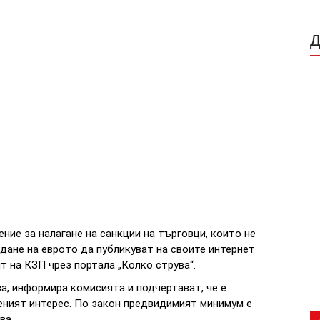
ние за налагане на санкции на търговци, които не
дане на еврото да публикуват на своите интернет
т на КЗП чрез портала „Колко струва“.
ва, информира комисията и подчертават, че е
ният интерес. По закон предвидимият минимум е
ва.