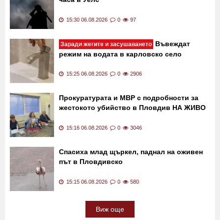
15:45 06.08.2026
0
106
Затъмнение измества надбягванията с два
часа в Уелс
15:30 06.08.2026
0
97
Въвеждат
Заради жегите и засушаването
режим на водата в карловско село
15:25 06.08.2026
0
2906
Прокуратурата и МВР с подробности за
жестокото убийство в Пловдив НА ЖИВО
15:16 06.08.2026
0
3046
Спасиха млад щъркел, паднал на оживен
път в Пловдивско