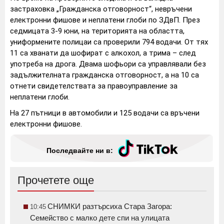
застраховка „Гражданска отговорност“, невръчени
електронни фишове и неплатени глоби по ЗДвП. През
седмицата 3-9 юни, на територията на областта,
униформените полицаи са проверили 794 водачи. От тях
11 са хванати да шофират с алкохол, а трима – след
употреба на дрога. Двама шофьори са управлявали без
задължителната гражданска отговорност, а на 10 са
отнети свидетелствата за правоуправление за
неплатени глоби.
На 27 пътници в автомобили и 125 водачи са връчени
електронни фишове.
Последвайте ни в:
Прочетете още
СНИМКИ разтърсиха Стара Загора:
10:45
Семейство с малко дете спи на улицата