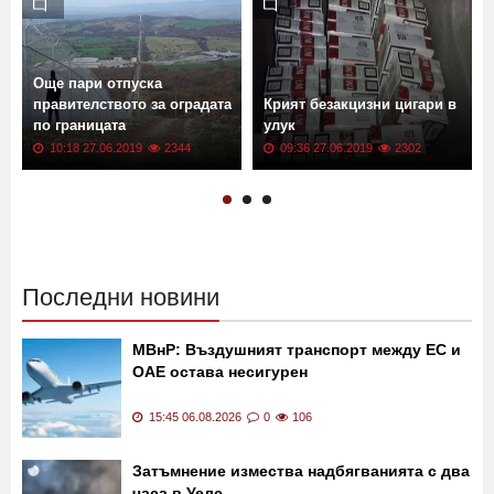
Още новини от: Хасково
Още пари отпуска
правителството за оградата
Крият безакцизни цигари в
по границата
улук
10:18 27.06.2019
2344
09:36 27.06.2019
2302
Последни новини
МВнР: Въздушният транспорт между ЕС и
ОАЕ остава несигурен