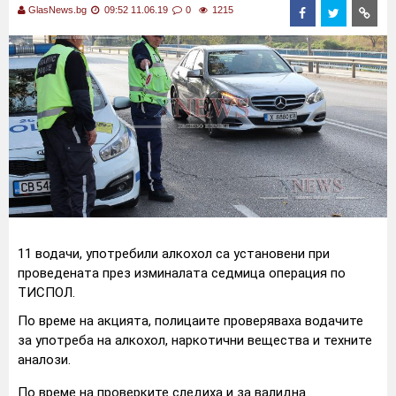
GlasNews.bg
09:52 11.06.19
0
1215
11 водачи, употребили алкохол са установени при
проведената през изминалата седмица операция по
ТИСПОЛ.
По време на акцията, полицаите проверяваха водачите
за употреба на алкохол, наркотични вещества и техните
аналози.
По време на проверките следиха и за валидна