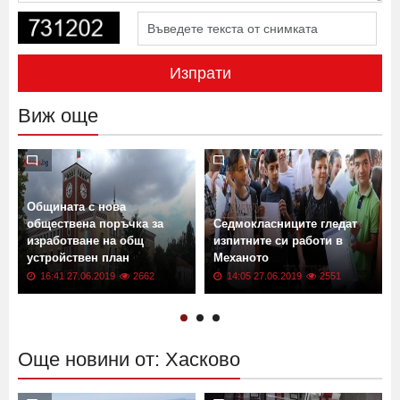
Изпрати
Виж още
Общината с нова
обществена поръчка за
Седмокласниците гледат
изработване на общ
изпитните си работи в
устройствен план
Механото
16:41 27.06.2019
2662
14:05 27.06.2019
2551