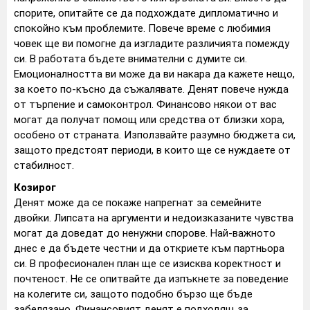
спорите, опитайте се да подхождате дипломатично и
спокойно към проблемите. Повече време с любимия
човек ще ви помогне да изгладите различията помежду
си. В работата бъдете внимателни с думите си.
Емоционалността ви може да ви накара да кажете нещо,
за което по-късно да съжалявате. Денят повече нужда
от търпение и самоконтрол. Финансово някои от вас
могат да получат помощ или средства от близки хора,
особено от страната. Използвайте разумно бюджета си,
защото предстоят периоди, в които ще се нуждаете от
стабилност.
Козирог
Денят може да се покаже напрегнат за семейните
двойки. Липсата на аргументи и недоизказаните чувства
могат да доведат до ненужни спорове. Най-важното
днес е да бъдете честни и да откриете към партньора
си. В професионален план ще се изисква коректност и
почтеност. Не се опитвайте да изпъкнете за поведение
на колегите си, защото подобно бързо ще бъде
забелязано. Финансовият денят е подходящ за