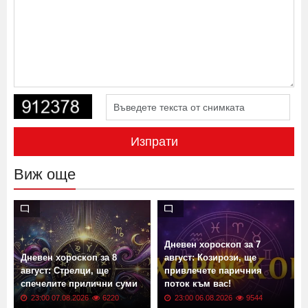
Изпрати
Виж още
Дневен хороскоп за 7
Дневен хороскоп за 8
август: Козирози, ще
август: Стрелци, ще
привлечете паричния
спечелите прилични суми
поток към вас!
23:00 07.08.2026
6220
23:00 06.08.2026
9544