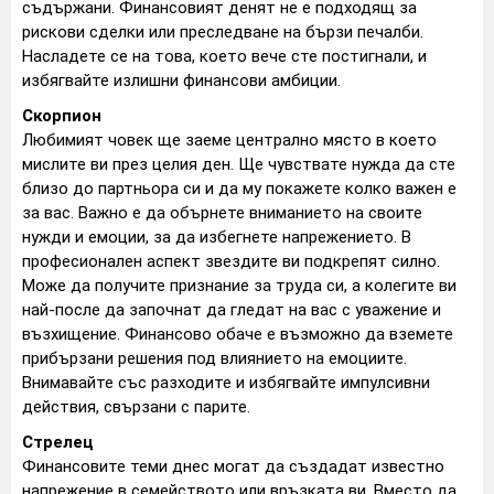
съдържани. Финансовият денят не е подходящ за
рискови сделки или преследване на бързи печалби.
Насладете се на това, което вече сте постигнали, и
избягвайте излишни финансови амбиции.
Скорпион
Любимият човек ще заеме централно място в което
мислите ви през целия ден. Ще чувствате нужда да сте
близо до партньора си и да му покажете колко важен е
за вас. Важно е да обърнете вниманието на своите
нужди и емоции, за да избегнете напрежението. В
професионален аспект звездите ви подкрепят силно.
Може да получите признание за труда си, а колегите ви
най-после да започнат да гледат на вас с уважение и
възхищение. Финансово обаче е възможно да вземете
прибързани решения под влиянието на емоциите.
Внимавайте със разходите и избягвайте импулсивни
действия, свързани с парите.
Стрелец
Финансовите теми днес могат да създадат известно
напрежение в семейството или връзката ви. Вместо да