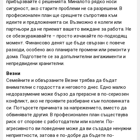
прибързвайте с решенията. Миналото рядко носи
сигурност, ако старите проблеми не са разрешени. В
професионален план ще срещнете съпротива към
идеите и предложенията си. Възможно е колеги или
партньори да не приемат вашето виждане за работа. Не
се обезкуражавайте – просто изчакайте по-подходящ
момент. Финансово денят ще бъде свързан с повече
разходи, особено ако планирате промени или ремонти у
дома. Подгответе се за допълнителни ангажименти и
непредвидени хранителни.
Везни
Семейните и обвързаните Везни трябва да бъдат
внимателни с гордостта и неговото днес. Едно малко
недоразумение може бързо да прерасне в по-сериозен
конфликт, ако не проявите разбиране към половинката
си. Потърсете причината за напрежението, вместо да
обвинявате другия. В професионален план съществува
риск от спорове с работодатели или колеги. По-
агресивното ви поведение може да ви създаде ненужни
неприятности, затова е по-добре да бъдете по-