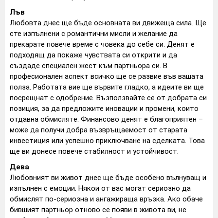
Лъв
Любовта днес ще бъде основната ви движеща сила. Ще
сте изпълнени с романтични мисли и желание да
прекарате повече време с човека до себе си. Денят е
подходящ да покаже чувствата си открити и да
създаде специален жест към партньора си. В
професионален аспект всичко ще се развие във вашата
полза. Работата вие ще вървите гладко, а идеите ви ще
посрещнат с одобрение. Възползвайте се от добрата си
позиция, за да предложите иновации и промени, които
отдавна обмисляте. Финансово денят е благоприятен –
може да получи добра възвръщаемост от старата
инвестиция или успешно приключване на сделката. Това
ще ви донесе повече стабилност и устойчивост.
Дева
Любовният ви живот днес ще бъде особено вълнуващ и
изпълнен с емоции. Някои от вас могат сериозно да
обмислят по-сериозна и ангажираща връзка. Ако обаче
бившият партньор отново се появи в живота ви, не