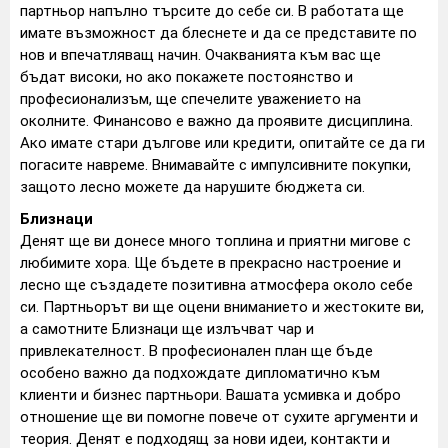
партньор напълно търсите до себе си. В работата ще
имате възможност да блеснете и да се представите по
нов и впечатляващ начин. Очакванията към вас ще
бъдат високи, но ако покажете постоянство и
професионализъм, ще спечелите уважението на
околните. Финансово е важно да проявите дисциплина.
Ако имате стари дългове или кредити, опитайте се да ги
погасите навреме. Внимавайте с импулсивните покупки,
защото лесно можете да нарушите бюджета си.
Близнаци
Денят ще ви донесе много топлина и приятни мигове с
любимите хора. Ще бъдете в прекрасно настроение и
лесно ще създадете позитивна атмосфера около себе
си. Партньорът ви ще оцени вниманието и жестоките ви,
а самотните Близнаци ще излъчват чар и
привлекателност. В професионален план ще бъде
особено важно да подхождате дипломатично към
клиенти и бизнес партньори. Вашата усмивка и добро
отношение ще ви помогне повече от сухите аргументи и
теория. Денят е подходящ за нови идеи, контакти и