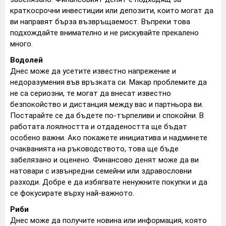
краткосрочни инвестиции или депозити, които могат да
ви направят бърза възвръщаемост. Въпреки това
подхождайте внимателно и не рискувайте прекалено
много.
Водолей
Днес може да усетите известно напрежение и
недоразумения във връзката си. Макар проблемите да
не са сериозни, те могат да внесат известно
безпокойство и дистанция между вас и партньора ви.
Постарайте се да бъдете по-търпеливи и спокойни. В
работата лоялността и отдадеността ще бъдат
особено важни. Ако покажете инициатива и надминете
очакванията на ръководството, това ще бъде
забелязано и оценено. Финансово денят може да ви
натовари с извънредни семейни или здравословни
разходи. Добре е да избягвате ненужните покупки и да
се фокусирате върху най-важното.
Риби
Днес може да получите новина или информация, която