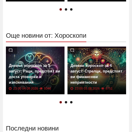
Още новини от: Хороскопи
Дневен хороскоп за 5
Дневен хороскоп за 4
август: Раци, предстоят ви
август: Стрелци, предстоят
доста уговорки и
ви финансови
изяснявания
неприятности
23:00 04.08.2026
9346
23:00 03.08.2026
8751
Последни новини