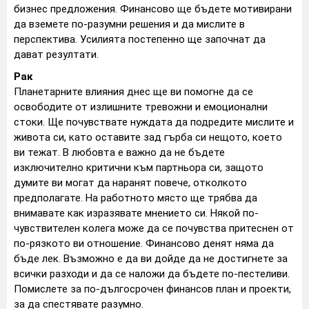
бизнес предложения. Финансово ще бъдете мотивирани
да вземете по-разумни решения и да мислите в
перспектива. Усилията постепенно ще започнат да
дават резултати.
Рак
Планетарните влияния днес ще ви помогне да се
освободите от излишните тревожни и емоционални
стоки. Ще почувствате нуждата да подредите мислите и
живота си, като оставите зад гърба си нещото, което
ви тежат. В любовта е важно да не бъдете
изключително критични към партньора си, защото
думите ви могат да наранят повече, отколкото
предполагате. На работното място ще трябва да
внимавате как изразявате мнението си. Някой по-
чувствителен колега може да се почувства притеснен от
по-рязкото ви отношение. Финансово денят няма да
бъде лек. Възможно е да ви дойде да не достигнете за
всички разходи и да се наложи да бъдете по-пестеливи.
Помислете за по-дългосрочен финансов план и проекти,
за да спестявате разумно.