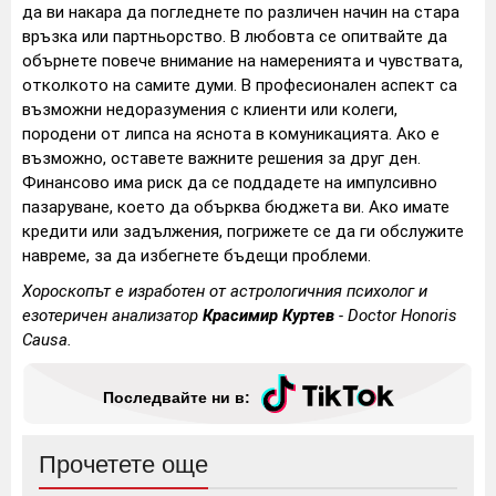
да ви накара да погледнете по различен начин на стара
връзка или партньорство. В любовта се опитвайте да
обърнете повече внимание на намеренията и чувствата,
отколкото на самите думи. В професионален аспект са
възможни недоразумения с клиенти или колеги,
породени от липса на яснота в комуникацията. Ако е
възможно, оставете важните решения за друг ден.
Финансово има риск да се поддадете на импулсивно
пазаруване, което да обърква бюджета ви. Ако имате
кредити или задължения, погрижете се да ги обслужите
навреме, за да избегнете бъдещи проблеми.
Хороскопът е изработен от астрологичния психолог и
езотеричен анализатор
Красимир Куртев
- Doctor Honoris
Causa.
Последвайте ни в:
Прочетете още