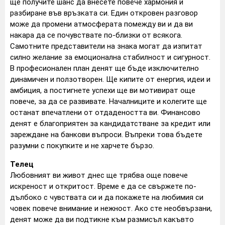
ще получите шанс да внесете повече хармония и
разбиране във връзката си. Един откровен разговор
може да промени атмосферата помежду ви и да ви
накара да се почувствате по-близки от всякога.
Самотните представители на знака могат да изпитат
силно желание за емоционална стабилност и сигурност.
В професионален план денят ще бъде изключително
динамичен и ползотворен. Ще кипите от енергия, идеи и
амбиция, а постигнете успехи ще ви мотивират още
повече, за да се развивате. Началниците и колегите ще
останат впечатлени от отдадеността ви. Финансово
денят е благоприятен за кандидатстване за кредит или
зареждане на банкови въпроси. Въпреки това бъдете
разумни с покупките и не харчете бързо.
Телец
Любовният ви живот днес ще трябва още повече
искреност и откритост. Време е да се свържете по-
дълбоко с чувствата си и да покажете на любимия си
човек повече внимание и нежност. Ако сте необвързани,
денят може да ви подтикне към размисъл какъвто