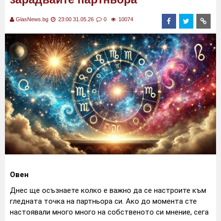
GlasNews.bg
23:00 31.05.26
0
10074
Овен
Днес ще осъзнаете колко е важно да се настроите към
гледната точка на партньора си. Ако до момента сте
настоявали много много на собственото си мнение, сега