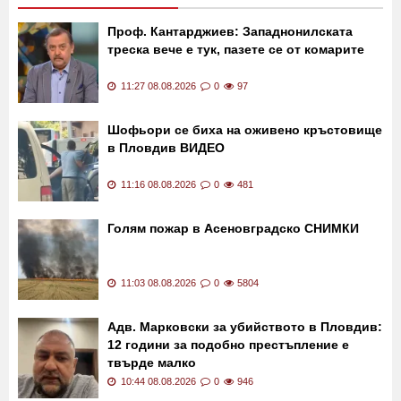
Проф. Кантарджиев: Западнонилската
треска вече е тук, пазете се от комарите
11:27 08.08.2026
0
97
Шофьори се биха на оживено кръстовище
в Пловдив ВИДЕО
11:16 08.08.2026
0
481
Голям пожар в Асеновградско СНИМКИ
11:03 08.08.2026
0
5804
Адв. Марковски за убийството в Пловдив:
12 години за подобно престъпление е
твърде малко
10:44 08.08.2026
0
946