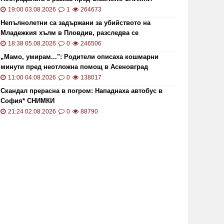
19:00 03.08.2026
1
264673
Непълнолетни са задържани за убийството на
Младежкия хълм в Пловдив, разследва се
хомофобски мотив
18:38 05.08.2026
0
246506
„Мамо, умирам...": Родители описаха кошмарни
минути пред неотложна помощ в Асеновград
11:00 04.08.2026
0
138017
Скандал прерасна в погром: Нападнаха автобус в
София* СНИМКИ
21:24 02.08.2026
0
88790