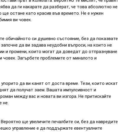
остави прът в колелата. Вероятно те мислят, че правят
ябва да ги накарате да разберат, че това абсолютно не
о ще остане като красив във времето. Не е нужен
бимия ви човек.
е обичайното си душевно състояние, без да показвате
 започне да ви задава неудобни въпроси, на които не
ии и промени, които могат да доведат до отпразнуване
и човек. Загърбете проблемите от миналото и
упорито да ви канят от доста време. Тези, които искат
днят да получат заем. Вашата импулсивност и
оман между вас и новата ви изгора. Не притискайте
 не.
 Вероятно ще увеличите печалбите си, без да навредите
вешко управление е да поддържате евентуалните