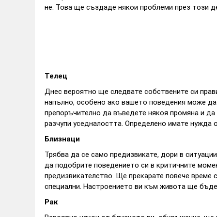
не. Това ще създаде някои проблеми през този д
Телец
Днес вероятно ще следвате собствените си прави
напълно, особено ако вашето поведения може да 
препоръчително да въведете някоя промяна и да 
разчупи уседналостта. Определено имате нужда 
Близнаци
Трябва да се само предизвикате, дори в ситуации
да подобрите поведението си в критичните момен
предизвикателство. Ще прекарате повече време с
специални. Настроението ви към живота ще бъде
Рак