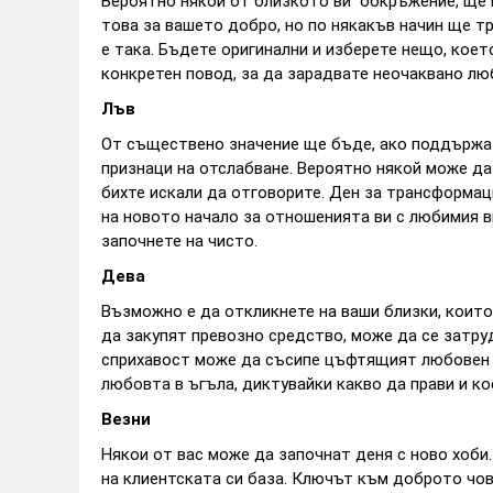
Вероятно някои от близкото ви обкръжение, ще п
това за вашето добро, но по някакъв начин ще тр
е така. Бъдете оригинални и изберете нещо, коет
конкретен повод, за да зарадвате неочаквано лю
Лъв
От съществено значение ще бъде, ако поддържат
признаци на отслабване. Вероятно някой може да
бихте искали да отговорите. Ден за трансформац
на новото начало за отношенията ви с любимия в
започнете на чисто.
Дева
Възможно е да откликнете на ваши близки, които 
да закупят превозно средство, може да се затру
сприхавост може да съсипе цъфтящият любовен р
любовта в ъгъла, диктувайки какво да прави и кое
Везни
Някои от вас може да започнат деня с ново хоби.
на клиентската си база. Ключът към доброто чо