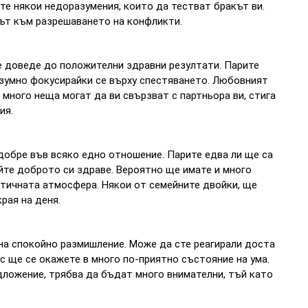
те някои недоразумения, които да тестват бракът ви.
чът към разрешаването на конфликти.
 доведе до положителни здравни резултати. Парите
азумно фокусирайки се върху спестяването. Любовният
много неща могат да ви свързват с партньора ви, стига
ия.
 добре във всяко едно отношение. Парите едва ли ще са
те доброто си здраве. Вероятно ще имате и много
нтичната атмосфера. Някои от семейните двойки, ще
рая на деня.
на спокойно размишление. Може да сте реагирали доста
с ще се окажете в много по-приятно състояние на ума.
едложение, трябва да бъдат много внимателни, тъй като
.