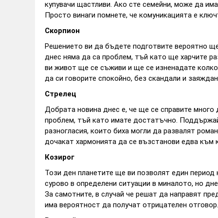
купувачи щастливи. Ако сте семейни, може да има
Просто винаги помнете, че комуникацията е клю
Скорпион
Решението ви да бъдете подготвите вероятно ще
днес няма да са проблем, тъй като ще харчите р
ви живот ще се съживи и ще се изненадате колко 
да си говорите спокойно, без скандали и заяждан
Стрелец
Добрата новина днес е, че ще се справите много
проблем, тъй като имате достатъчно. Поддържай
разногласия, които биха могли да развалят рома
дочакат хармонията да се възстанови едва към к
Козирог
Този ден планетите ще ви позволят един период 
сурово в определени ситуации в миналото, но дне
За самотните, в случай че решат да направят пр
има вероятност да получат отрицателен отговор