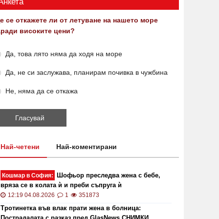
Анкета
е се откажете ли от летуване на нашето море
аради високите цени?
Да, това лято няма да ходя на море
Да, не си заслужава, планирам почивка в чужбина
Не, няма да се откажа
Най-четени
Най-коментирани
Шофьор преследва жена с бебе,
Кошмар в София:
вряза се в колата ѝ и преби съпруга ѝ
12:19 04.08.2026
1
351873
Тротинетка във влак прати жена в болница:
Пострадалата с разказ пред GlasNews СНИМКИ