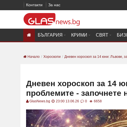
Контакти
За нас
БЪЛГАРИЯ
КРИМИ
СВЯТ
БИЗ
Начало
Хороскопи
Дневен хороскоп за 14 юни: Лъвове, за
Дневен хороскоп за 14 ю
проблемите - започнете н
GlasNews.bg
23:00 13.06.26
0
6658