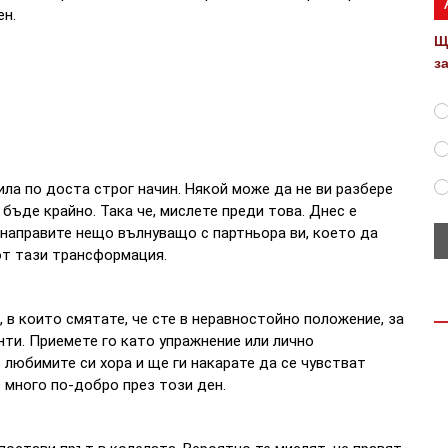
ен.
Щ
з
ла по доста строг начин. Някой може да не ви разбере
бъде крайно. Така че, мислете преди това. Днес е
направите нещо вълнуващо с партньора ви, което да
от тази трансформация.
, в които смятате, че сте в неравностойно положение, за
ти. Приемете го като упражнение или лично
 любимите си хора и ще ги накарате да се чувстват
 много по-добро през този ден.