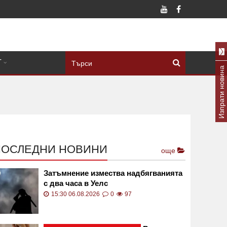
Т
Изпрати новина
ПОСЛЕДНИ НОВИНИ
още
Затъмнение измества надбягванията
с два часа в Уелс
15:30 06.08.2026
0
97