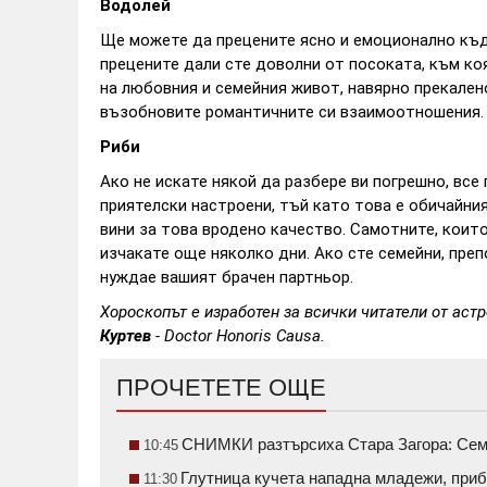
Водолей
Ще можете да прецените ясно и емоционално къд
прецените дали сте доволни от посоката, към ко
на любовния и семейния живот, навярно прекален
възобновите романтичните си взаимоотношения.
Риби
Ако не искате някой да разбере ви погрешно, все
приятелски настроени, тъй като това е обичайния
вини за това вродено качество. Самотните, коит
изчакате още няколко дни. Ако сте семейни, пре
нуждае вашият брачен партньор.
Хороскопът е изработен за всички читатели от аст
Куртев
- Doctor Honoris Causa.
ПРОЧЕТЕТЕ ОЩЕ
СНИМКИ разтърсиха Стара Загора: Семе
10:45
Глутница кучета нападна младежи, приб
11:30