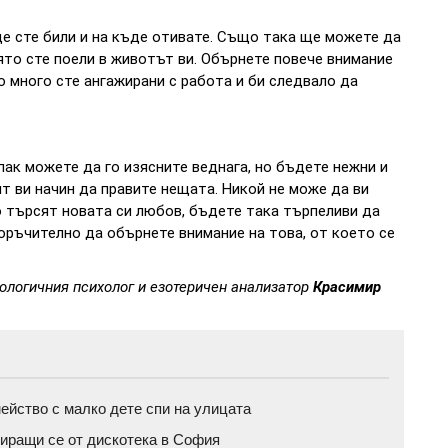
е сте били и на къде отивате. Също така ще можете да
ято сте поели в животът ви. Обърнете повече внимание
о много сте ангажирани с работа и би следвало да
 пак можете да го изясните веднага, но бъдете нежни и
т ви начин да правите нещата. Никой не може да ви
о търсят новата си любов, бъдете така търпеливи да
поръчително да обърнете внимание на това, от което се
рологичния психолог и езотеричен анализатор
Красимир
йство с малко дете спи на улицата
иращи се от дискотека в София