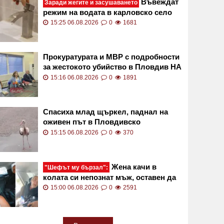
Въвеждат
Заради жегите и засушаването
режим на водата в карловско село
15:25 06.08.2026
0
1681
Прокуратурата и МВР с подробности
за жестокото убийство в Пловдив НА
ЖИВО
15:16 06.08.2026
0
1891
Спасиха млад щъркел, паднал на
оживен път в Пловдивско
15:15 06.08.2026
0
370
Жена качи в
"Шефът му бързал":
колата си непознат мъж, оставен да
ходи пеша в жегата ВИДЕО
15:00 06.08.2026
0
2591