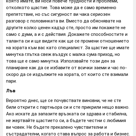
която имате, ви носи повече трудности и проблеми,
отколкото щастие. Това може да е само временно
препятствие, но със сигурност ви чака сериозен
разговор с половинката ви. Вместо да обяснявате на
другите колко ценен кадър сте, просто им покажете не
само с думи, а и с действия. Докажете способностите и
таланта си и ще видите как ще се промени отношението
на хората към вас като специалист. За щастие ще имате
минутка глътка свеж въздух с малка сума приход, но
това ще е само минутка. Използвайте този ден за
планиране как да се избавите от всички заеми и час по-
скоро да се издължите на хората, от които сте взимали
пари.
Лъв
Вероятно днес, ще се почувствате виновни, че не сте
били открити с партньора си и сте прикрили нещо важно.
Ако искате да запазите връзката си здрава и стабилна,
не жертвайте щастието си, а бъдете честни с любимия
ви човек. Не бъдете прекалено чувствителни и
състрадателни, когато става въпрос за работа и бизнес.