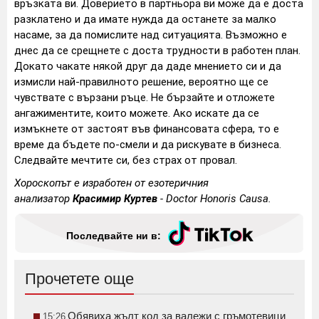
връзката ви. Доверието в партньора ви може да е доста
разклатено и да имате нужда да останете за малко
насаме, за да помислите над ситуацията. Възможно е
днес да се срещнете с доста трудности в работен план.
Докато чакате някой друг да даде мнението си и да
измисли най-правилното решение, вероятно ще се
чувствате с вързани ръце. Не бързайте и отложете
ангажиментите, които можете. Ако искате да се
измъкнете от застоят във финансовата сфера, то е
време да бъдете по-смели и да рискувате в бизнеса.
Следвайте мечтите си, без страх от провал.
Хороскопът е изработен от езотеричния
анализатор
Красимир Куртев
- Doctor Honoris Causa.
Последвайте ни в:
Прочетете още
Обявиха жълт код за валежи с гръмотевици
15:26