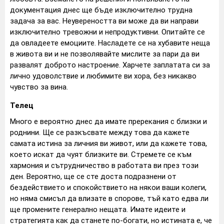
документация днес ще бъде изключително трудна
задача за вас. Неувереността ви може да ви направи
изключително тревожни и непродуктивни. Опитайте се
да овладеете емоциите. Насладете се на хубавите неща
в живота ви и не позволявайте мислите за пари да ви
развалят доброто настроение. Харчете заплатата си за
лично удоволствие и любимите ви хора, без никакво
чувство за вина.
Телец
Много е вероятно днес да имате пререкания с близки и
роднини. Ще се разкъсвате между това да кажете
самата истина за личния ви живот, или да кажете това,
което искат да чуят близките ви. Стремете се към
хармония и сътрудничество в работата ви през този
ден. Вероятно, ще се сте доста подразнени от
бездействието и спокойствието на някои ваши колеги,
но няма смисъл да влизате в спорове, тъй като едва ли
ще промените генерално нещата. Имате идеите и
стратегията как да станете по-богати, но истината е, че