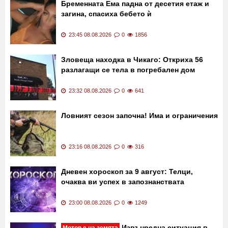
Бременната Ема падна от десетия етаж и
загина, спасиха бебето ѝ
23:45 08.08.2026
0
1856
Зловеща находка в Чикаго: Откриха 56
разлагащи се тела в погребален дом
23:32 08.08.2026
0
641
Ловният сезон започна! Има и ограничения
23:16 08.08.2026
0
316
Дневен хороскоп за 9 август: Телци,
очаква ви успех в запознанствата
23:00 08.08.2026
0
1249
Извънредна ситуация в
Мотор е на земята