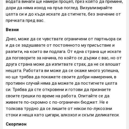
водата винаги ще намери процеп, през който да премине,
дори да няма изход на пръв поглед. Визуализирайте
целта си и до къде искате да стигнете, без значение от
пречката пред вас.
Везни
Днес, може да се чувствате ограничени от партньора си
и да се задушавате от постоянното му присъствие и
разпити, на които ви подлага. От една страна ще искате
да поговорите за начина, по който се държи с вас, но от
друга страна може да изпитвате страх, да не се влошат
нещата. Работата ви може да се окаже много успешна,
но ще трябва да покажете своите добри намерения, в
противен случай няма да можете да постигнете целта
си. Трябва да сте откровени и готови да признаете
своите грешки по време на работа. Опитайте се да
живеете по-скромно с по-ограничен бюджет. Не е
толкова трудно да се лишите от някои по-луксозни
стоки и неща като цигари, алкохол и скъпи деликатеси.
Скорпион