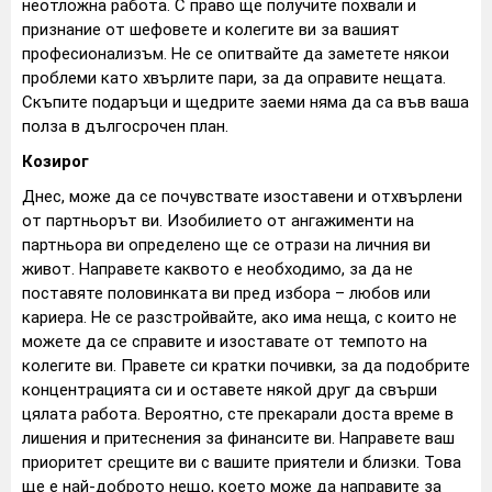
неотложна работа. С право ще получите похвали и
признание от шефовете и колегите ви за вашият
професионализъм. Не се опитвайте да заметете някои
проблеми като хвърлите пари, за да оправите нещата.
Скъпите подаръци и щедрите заеми няма да са във ваша
полза в дългосрочен план.
Козирог
Днес, може да се почувствате изоставени и отхвърлени
от партньорът ви. Изобилието от ангажименти на
партньора ви определено ще се отрази на личния ви
живот. Направете каквото е необходимо, за да не
поставяте половинката ви пред избора – любов или
кариера. Не се разстройвайте, ако има неща, с които не
можете да се справите и изоставате от темпото на
колегите ви. Правете си кратки почивки, за да подобрите
концентрацията си и оставете някой друг да свърши
цялата работа. Вероятно, сте прекарали доста време в
лишения и притеснения за финансите ви. Направете ваш
приоритет срещите ви с вашите приятели и близки. Това
ще е най-доброто нещо, което може да направите за