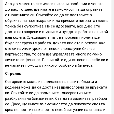
Ако до момента сте имали някакви проблеми с човека
до вас, то днес ще имате възможността да оправите
отношенията си. Опитайте се да се поставите в
обувките на партньора си и да приемете неговата гледна
точка без съпротива. Не се ядосвайте, ако днес сте
доста натоварени и вършите и чуждата работа на някой
ваш колега. Следващият път, въпросният колега ще
бъде претрупан с работа, докато вие сте в отпуск. Ако
сте си научили урока от някои злополучни бизнес
партньорства, то сега ще управлявате много по-умно
личните си финанси. Разчитайте единствено на себе си и
не чакайте помощ от никого, особено в бизнеса.
Стрелец
Остарелите модели на мислене на вашите близки и
роднини може да са доста нездравословни за връзката
ви. Опитайте се да промените консервативните
разбирания на близките ви, без да ги засегнете, разбира
се. Днес, ще имате възможността да покажете своята
креативност и гъвкавост с някой ситуации на спешна и