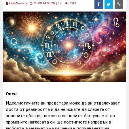
GlasNews.bg
23:00 14.06.26
0
7843
Овен
Идеалистичните ви представи може да ви отдалечават
доста от реалността и да не искате да слезете от
розовите облаци, на които се носите. Ако успеете да
промените нагласата си, ще постигнете напредък в
любовта. Вземането на решения и попълването на