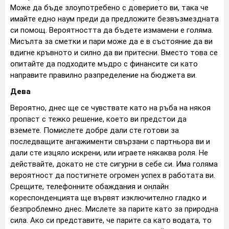
Може да бъде злоупотребено с доверието ви, така че
имайте едно наум преди да предложите безвъзмездната
си помощ. Вероятността да бъдете измамени е голяма.
Мисълта за сметки и пари може да е в състояние да ви
вдигне кръвното и силно да ви притесни. Вместо това се
опитайте да подходите мъдро с финансите си като
направите правилно разпределение на бюджета ви.
Дева
Вероятно, днес ще се чувствате като на ръба на някоя
пропаст с тежко решение, което ви предстои да
вземете. Помислете добре дали сте готови за
последващите ангажименти свързани с партньора ви и
дали сте изцяло искрени, или играете някаква роля. Не
действайте, докато не сте сигурни в себе си. Има голяма
вероятност да постигнете огромен успех в работата ви.
Срещите, телефонните обаждания и онлайн
кореспонденцията ще вървят изключително гладко и
безпроблемно днес. Мислете за парите като за природна
сила. Ако си представите, че парите са като водата, то