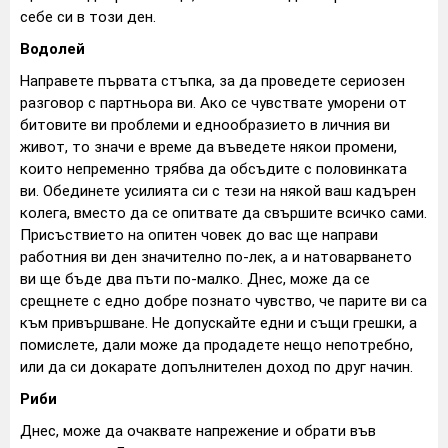
себе си в този ден.
Водолей
Направете първата стъпка, за да проведете сериозен
разговор с партньора ви. Ако се чувствате уморени от
битовите ви проблеми и еднообразието в личния ви
живот, то значи е време да въведете някои промени,
които непременно трябва да обсъдите с половинката
ви. Обединете усилията си с тези на някой ваш кадърен
колега, вместо да се опитвате да свършите всичко сами.
Присъствието на опитен човек до вас ще направи
работния ви ден значително по-лек, а и натоварването
ви ще бъде два пъти по-малко. Днес, може да се
срещнете с едно добре познато чувство, че парите ви са
към привършване. Не допускайте едни и същи грешки, а
помислете, дали може да продадете нещо непотребно,
или да си докарате допълнителен доход по друг начин.
Риби
Днес, може да очаквате напрежение и обрати във