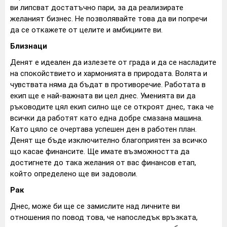
ви липсват достатъчно пари, за да реализирате
желаният бизнес. Не позволявайте това да ви попречи
да се откажете от целите и амбициите ви.
Близнаци
Денят е идеален да излезете от града и да се насладите
на спокойствието и хармонията в природата. Волята и
чувствата няма да бъдат в противоречие. Работата в
екип ще е най-важната ви цел днес. Уменията ви да
ръководите цял екип силно ще се откроят днес, така че
всички да работят като една добре смазана машина.
Като цяло се очертава успешен ден в работен план.
Денят ще бъде изключително благоприятен за всичко
що касае финансите. Ще имате възможността да
достигнете до така желания от вас финансов етап,
който определено ще ви задоволи.
Рак
Днес, може би ще се замислите над личните ви
отношения по повод това, че напоследък връзката,