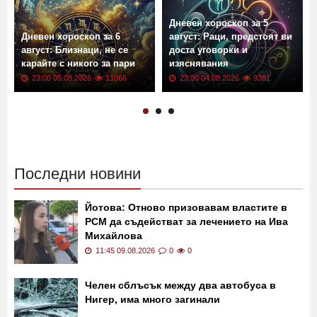
Дневен хороскоп за 5
Дневен хороскоп за 6
август: Раци, предстоят ви
август: Близнаци, не се
доста уговорки и
карайте с никого за пари
изяснявания
23:00 05.08.2026
11066
23:00 04.08.2026
9381
Последни новини
Йотова: Отново призовавам властите в
РСМ да съдействат за лечението на Ива
Михайлова
11:45 09.08.2026
0
0
Челен сблъсък между два автобуса в
Нигер, има много загинали