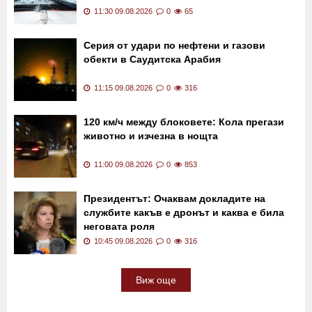
11:30 09.08.2026
0
65
Серия от удари по нефтени и газови
обекти в Саудитска Арабия
11:15 09.08.2026
0
316
120 км/ч между блоковете: Кола прегази
животно и изчезна в нощта
11:00 09.08.2026
0
853
Президентът: Очаквам докладите на
службите какъв е дронът и каква е била
неговата роля
10:45 09.08.2026
0
316
Виж още