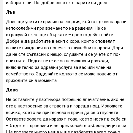
изборите ви. По-добре спестете парите си днес.
Лъв
Днес ще усетите прилив на енергия, който ще ви направи
непоколебими при вземането на решения. Не се
страхувайте, че ще сбъркате – просто действайте.
Добре е да работите в екип с хора, които споделят
вашите виждания по повечето служебни въпроси. Дори
да не сте съгласни с нещо, слушайте и се учете от по-
опитните. Подгответе се за неочаквани разходи,
включително за здравни услуги за вас или член на
семейството. Заделяйте колкото се може повече от
приходите си в момента.
Дева
Не оставяйте у партньора погрешно впечатление, ако не
сте в настроение за страстна и гореща нощ. Изложете
всичко, което ви притеснява и пречи да се отпуснете.
Оставете хората да изразят това, което носят в себе си
– бъдете търпеливи и не прекъсвайте събеседниците си.
Ще прозрете много неща и ще разберете какво точно