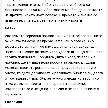
търсят клиентите ви. Работете за по-доброто си
финансово състояние и благополучие, без да завиждате
на другите, които имат повече. С времето и вие ще се
издигнете, стига да сте търпеливи и упорити.
Везни
Ако нямате сериозна връзка, някои от професионалните
ви контакти може да прераснат в нещо повече. Ако
досега сте смятали, че няма да откриете подходящия
човек, сега може да получите чудесен шанс да срещнете
своята половинка. Комуникацията с хора, живеещи в
чужбина, ще ви даде нова посока за размисъл. Дори
може да вземете решение да се преместите на друго
място, където да живеете и развивате бизнеса си, далеч
от сегашния си дом. Желаете много неща, но вероятно
няма да имате достатъчно средства за всичко.
Задоволете се с нещо по-скромно и не прекалявайте с
харченето.
Скорпион