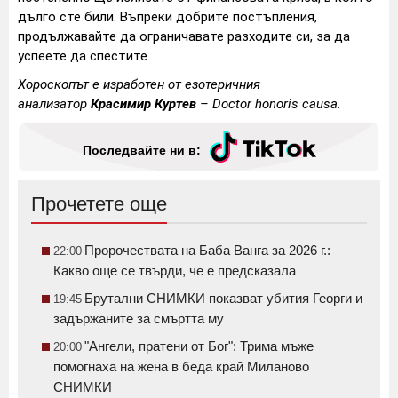
дълго сте били. Въпреки добрите постъпления,
продължавайте да ограничавате разходите си, за да
успеете да спестите.
Хороскопът е изработен от езотеричния
анализатор
Красимир Куртев
–
Doctor honoris causa
.
Последвайте ни в:
Прочетете още
Пророчествата на Баба Ванга за 2026 г.:
22:00
Какво още се твърди, че е предсказала
Брутални СНИМКИ показват убития Георги и
19:45
задържаните за смъртта му
"Ангели, пратени от Бог": Трима мъже
20:00
помогнаха на жена в беда край Миланово
СНИМКИ