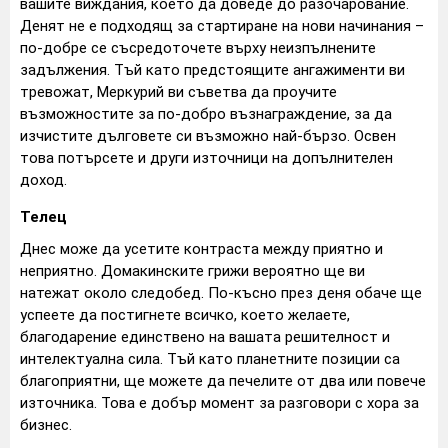
вашите виждания, което да доведе до разочарование.
Денят не е подходящ за стартиране на нови начинания –
по-добре се съсредоточете върху неизпълнените
задължения. Тъй като предстоящите ангажименти ви
тревожат, Меркурий ви съветва да проучите
възможностите за по-добро възнаграждение, за да
изчистите дълговете си възможно най-бързо. Освен
това потърсете и други източници на допълнителен
доход.
Телец
Днес може да усетите контраста между приятно и
неприятно. Домакинските грижи вероятно ще ви
натежат около следобед. По-късно през деня обаче ще
успеете да постигнете всичко, което желаете,
благодарение единствено на вашата решителност и
интелектуална сила. Тъй като планетните позиции са
благоприятни, ще можете да печелите от два или повече
източника. Това е добър момент за разговори с хора за
бизнес.