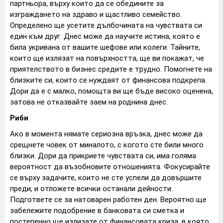
партньора, върху които да се обедините за
изграждането на здраво и щастливо семейство.
Определено ще усетите дълбочината на чувствата си
един към друг. Днес може да научите истина, която е
била укривана от вашите шефове или колеги. Тайните,
които ще излязат на повърхността, ще ви покажат, че
приятелството в бизнес средите е трудно. Помогнете на
близките си, които се нуждаят от финансова подкрепа.
Дори да е с малко, помощта ви ще бъде високо оценена,
затова не отказвайте заем на роднина днес.
Риби
Ако в момента нямате сериозна връзка, днес може да
срещнете човек от миналото, с когото сте били много
близки. Дори да прикриете чувствата си, има голяма
вероятност да възобновите отношенията. Фокусирайте
се върху задачите, които не сте успели да довършите
преди, и отложете всички останали дейности.
Подгответе се за натоварен работен ден. Вероятно ще
забележите подобрение в банковата си сметка и
постепенно ще излизате от финансовата криза, в която