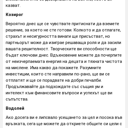
казват.
Козирог
Вероятно днес ще се чувствате притиснати да вземете
решение, за което не сте готови. Колкото и да отлагате,
страхът и несигурността винаги ще присъстват, но
партньорът може да изиграе решаваща роля и да засили
вашата решителност. Творческите ви способности ще
бъдат ключови днес. Вдъхновение можете да почерпите
от неизчерпаемата енергия на децата и тяхната чистота
на мислене. Има какво да покажете. Разумните
инвестиции, които сте направили по-рано, ще ви се
отплатят и ще се порадвате на добри печалби.
Продължавайте да подхождате със същия ум и
интелект към финансовите въпроси и успехът ще ви
съпътства.
Водолей
Ако досега ви е липсвало усещането за цел и посока във
връзката, сега ще можете да откриете общите си цели с