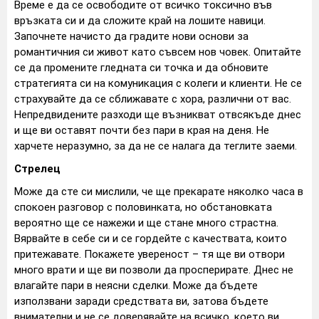
Време е да се освободите от всичко токсично във
връзката си и да сложите край на лошите навици.
Започнете начисто да градите нови основи за
романтичния си живот като съвсем нов човек. Опитайте
се да промените гледната си точка и да обновите
стратегията си на комуникация с колеги и клиенти. Не се
страхувайте да се сближавате с хора, различни от вас.
Непредвидените разходи ще възникват отвсякъде днес
и ще ви оставят почти без пари в края на деня. Не
харчете неразумно, за да не се налага да теглите заеми.
Стрелец
Може да сте си мислили, че ще прекарате няколко часа в
спокоен разговор с половинката, но обстановката
вероятно ще се нажежи и ще стане много страстна.
Вярвайте в себе си и се гордейте с качествата, които
притежавате. Покажете увереност – тя ще ви отвори
много врати и ще ви позволи да просперирате. Днес не
влагайте пари в неясни сделки. Може да бъдете
използвани заради средствата ви, затова бъдете
внимателни и не се доверявайте на всичко, което ви