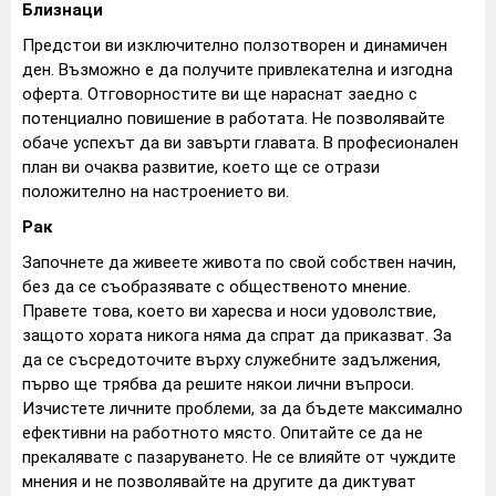
Близнаци
Предстои ви изключително ползотворен и динамичен
ден. Възможно е да получите привлекателна и изгодна
оферта. Отговорностите ви ще нараснат заедно с
потенциално повишение в работата. Не позволявайте
обаче успехът да ви завърти главата. В професионален
план ви очаква развитие, което ще се отрази
положително на настроението ви.
Рак
Започнете да живеете живота по свой собствен начин,
без да се съобразявате с общественото мнение.
Правете това, което ви харесва и носи удоволствие,
защото хората никога няма да спрат да приказват. За
да се съсредоточите върху служебните задължения,
първо ще трябва да решите някои лични въпроси.
Изчистете личните проблеми, за да бъдете максимално
ефективни на работното място. Опитайте се да не
прекалявате с пазаруването. Не се влияйте от чуждите
мнения и не позволявайте на другите да диктуват