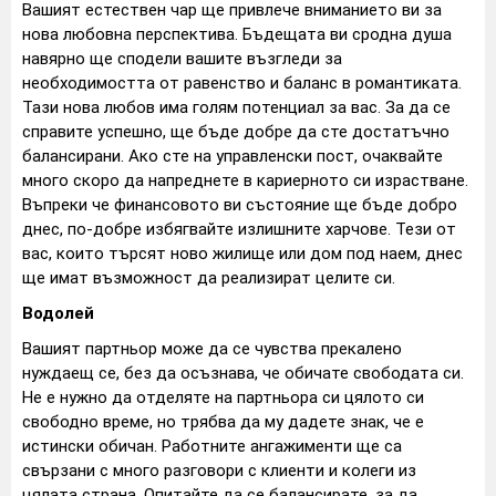
Вашият естествен чар ще привлече вниманието ви за
нова любовна перспектива. Бъдещата ви сродна душа
навярно ще сподели вашите възгледи за
необходимостта от равенство и баланс в романтиката.
Тази нова любов има голям потенциал за вас. За да се
справите успешно, ще бъде добре да сте достатъчно
балансирани. Ако сте на управленски пост, очаквайте
много скоро да напреднете в кариерното си израстване.
Въпреки че финансовото ви състояние ще бъде добро
днес, по-добре избягвайте излишните харчове. Тези от
вас, които търсят ново жилище или дом под наем, днес
ще имат възможност да реализират целите си.
Водолей
Вашият партньор може да се чувства прекалено
нуждаещ се, без да осъзнава, че обичате свободата си.
Не е нужно да отделяте на партньора си цялото си
свободно време, но трябва да му дадете знак, че е
истински обичан. Работните ангажименти ще са
свързани с много разговори с клиенти и колеги из
цялата страна. Опитайте да се балансирате, за да