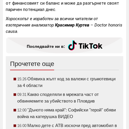
от финансовият си баланс и може да разгърнете своят
паричен потенциал днес.
Хороскопът е изработен за всички читатели от
езотеричния анализатор
Красимир Куртев
– Doctor honoris
causa.
Последвайте ни в:
Прочетете още
Обявиха жълт код за валежи с гръмотевици
15:26
за 4 области
Какво споделяли в мрежата част от
09:31
обвиняемите за убийството в Пловдив
"Дъното няма край": Софийски "герой" обяви
12:00
война на катерушка ВИДЕО
Малко дете с АТВ изскочи пред автомобил в
16:00