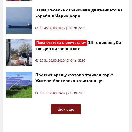
Наша съседка ограничава движението на
кораби в Черно море
18:45 08.08.2026
0
225
18-годишен уби
Пред очите на съпругата му
спящия си чичо с кол
18:31 08.08.2026
0
3296
Протест срещу фотоволтаичен парк:
Жители блокираха кръстовище
18:14 08.08.2026
0
788
Виж още