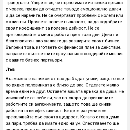
трае дълго. Уверете се, че първо имате истинска връзка
с човека, преди да отидете твърде емоционално далеч
и да се нараните. Не се очертават проблеми с колеги или
с клиенти. Проявете повече гъвкавост, за да подобрите
своят коефициент за полезна дейност. Не се
претоварвайте с много работа през този ден. Денят е
благоприятен, ако желаете да разширите своят бизнес.
Въпреки това, изгответе си финансов план за действие,
направете съответните проучвания и сондирайте мнение
с вашите бизнес партньори.
Лъв
Възможно е на някои от вас да бъдат унили, защото все
по рядко половинката е близо до вас. Отделете малко
време един на друг. Оставете вашата връзка да диша. Не
изисквайте от себе си, час по-скоро да приключите
работните си ангажименти, защото това ще снижи
работната ви ефективност. Бъдете разумни и не
прекалявайте със своята щедрост. Когато става дума
за пари, трябва да имате едно на ум. Спестяването ще
ви помогне да се справите с паричните затруднения в