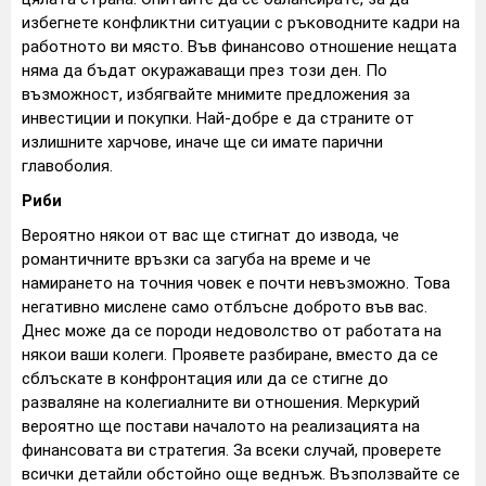
избегнете конфликтни ситуации с ръководните кадри на
работното ви място. Във финансово отношение нещата
няма да бъдат окуражаващи през този ден. По
възможност, избягвайте мнимите предложения за
инвестиции и покупки. Най-добре е да страните от
излишните харчове, иначе ще си имате парични
главоболия.
Риби
Вероятно някои от вас ще стигнат до извода, че
романтичните връзки са загуба на време и че
намирането на точния човек е почти невъзможно. Това
негативно мислене само отблъсне доброто във вас.
Днес може да се породи недоволство от работата на
някои ваши колеги. Проявете разбиране, вместо да се
сблъскате в конфронтация или да се стигне до
разваляне на колегиалните ви отношения. Меркурий
вероятно ще постави началото на реализацията на
финансовата ви стратегия. За всеки случай, проверете
всички детайли обстойно още веднъж. Възползвайте се