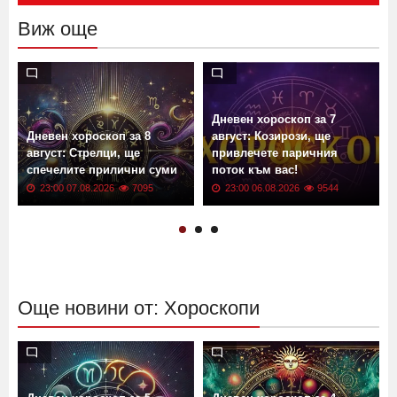
Виж още
Дневен хороскоп за 7
Дневен хороскоп за 8
август: Козирози, ще
август: Стрелци, ще
привлечете паричния
спечелите прилични суми
поток към вас!
23:00 07.08.2026
7095
23:00 06.08.2026
9544
Още новини от: Хороскопи