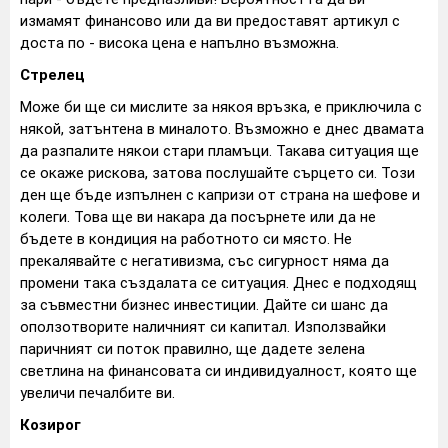
измамят финансово или да ви предоставят артикул с
доста по - висока цена е напълно възможна.
Стрелец
Може би ще си мислите за някоя връзка, е приключила с
някой, затънтена в миналото. Възможно е днес двамата
да разпалите някои стари пламъци. Такава ситуация ще
се окаже рискова, затова послушайте сърцето си. Този
ден ще бъде изпълнен с капризи от страна на шефове и
колеги. Това ще ви накара да посърнете или да не
бъдете в кондиция на работното си място. Не
прекалявайте с негативизма, със сигурност няма да
промени така създалата се ситуация. Днес е подходящ
за съвместни бизнес инвестиции. Дайте си шанс да
оползотворите наличният си капитал. Използвайки
паричният си поток правилно, ще дадете зелена
светлина на финансовата си индивидуалност, която ще
увеличи печалбите ви.
Козирог