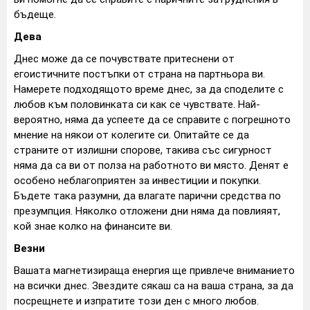
бъдеще.
Дева
Днес може да се почувствате притеснени от
егоистичните постъпки от страна на партньора ви.
Намерете подходящото време днес, за да споделите с
любов към половинката си как се чувствате. Най-
вероятно, няма да успеете да се справите с погрешното
мнение на някои от колегите си. Опитайте се да
страните от излишни спорове, такива със сигурност
няма да са ви от полза на работното ви място. Денят е
особено неблагоприятен за инвестиции и покупки.
Бъдете така разумни, да влагате парични средства по
презумпция. Няколко отложени дни няма да повлияят,
кой знае колко на финансите ви.
Везни
Вашата магнетизираща енергия ще привлече вниманието
на всички днес. Звездите сякаш са на ваша страна, за да
посрещнете и изпратите този ден с много любов.