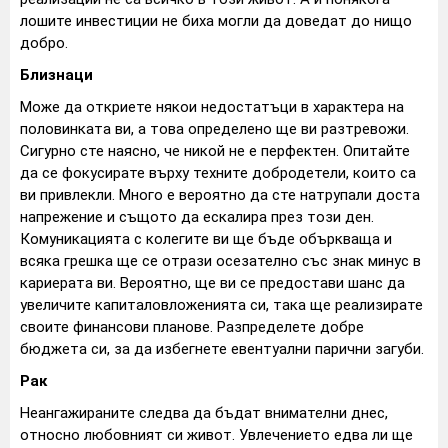
лошите инвестиции не биха могли да доведат до нищо
добро.
Близнаци
Може да откриете някои недостатъци в характера на
половинката ви, а това определено ще ви разтревожи.
Сигурно сте наясно, че никой не е перфектен. Опитайте
да се фокусирате върху техните добродетели, които са
ви привлекли. Много е вероятно да сте натрупали доста
напрежение и същото да ескалира през този ден.
Комуникацията с колегите ви ще бъде объркваща и
всяка грешка ще се отрази осезателно със знак минус в
кариерата ви. Вероятно, ще ви се предостави шанс да
увеличите капиталовложенията си, така ще реализирате
своите финансови планове. Разпределете добре
бюджета си, за да избегнете евентуални парични загуби.
Рак
Неангажираните следва да бъдат внимателни днес,
относно любовният си живот. Увлечението едва ли ще