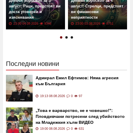
Дневен хороскоп за 5
Дневен хороскоп за 4
август: Раци, предстоят ви
август: Стрелци, предстоят
доста уговорки и
ви финансови
изяснявания
неприятности
23:00 04.08.2026
9346
23:00 03.08.2026
8751
Последни новини
Адмирал Емил Ефтимов: Няма агресия
към България
19:13 08.08.2026
0
97
„Това е варварство, не е човешко!":
Пловдивчани потресени след убийството
на Младежкия хълм ВИДЕО
19:00 08.08.2026
0
631