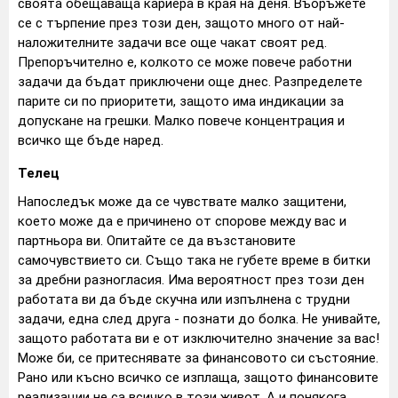
своята обещаваща кариера в края на деня. Въоръжете
се с търпение през този ден, защото много от най-
наложителните задачи все още чакат своят ред.
Препоръчително е, колкото се може повече работни
задачи да бъдат приключени още днес. Разпределете
парите си по приоритети, защото има индикации за
допускане на грешки. Малко повече концентрация и
всичко ще бъде наред.
Телец
Напоследък може да се чувствате малко защитени,
което може да е причинено от спорове между вас и
партньора ви. Опитайте се да възстановите
самочувствието си. Също така не губете време в битки
за дребни разногласия. Има вероятност през този ден
работата ви да бъде скучна или изпълнена с трудни
задачи, една след друга - познати до болка. Не унивайте,
защото работата ви е от изключително значение за вас!
Може би, се притеснявате за финансовото си състояние.
Рано или късно всичко се изплаща, защото финансовите
реализации не са всичко в този живот. А и понякога