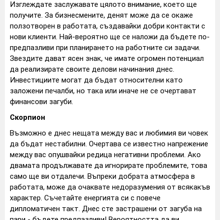
Изглеждате заслужавате цялото внимание, което ще
получите. За бизнесмените, денят може да се окаже
ползотворен в работата, създавайки добри контакти с
нови клиенти. Най-вероятно ще се наложи да бъдете по-
предпазливи при планирането на работните си задачи.
Звездите дават ясен знак, че имате огромен потенциал
да реализирате своите делови начинания днес.
Инвестициите могат да бъдат относителни като
заложени печалби, но така или иначе не се очертават
финансови загуби.
Скорпион
Възможно е днес нещата между вас и любимия ви човек
да бъдат нестабилни. Очертава се известно напрежение
между вас опушвайки редица негативни проблеми. Ако
двамата продължавате да игнорирате проблемите, това
само ще ви отдалечи. Въпреки добрата атмосфера в
работата, може да очаквате недоразумения от всякакъв
характер. Съчетайте енергията си с повече
дипломатичен такт. Днес сте застрашени от загуба на
пари - бъдете предпазливи! Вероятността да ви