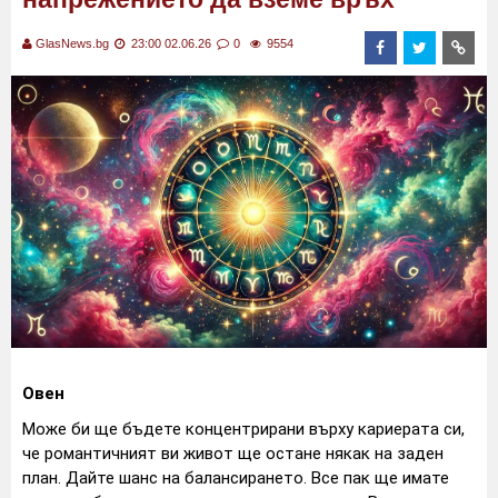
GlasNews.bg
23:00 02.06.26
0
9554
Овен
Може би ще бъдете концентрирани върху кариерата си,
че романтичният ви живот ще остане някак на заден
план. Дайте шанс на балансирането. Все пак ще имате