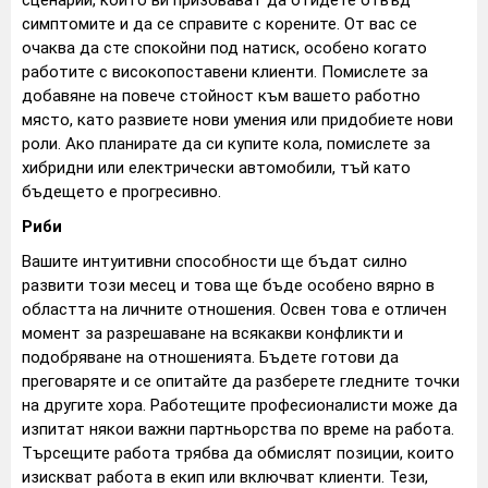
сценарии, които ви призовават да отидете отвъд
симптомите и да се справите с корените. От вас се
очаква да сте спокойни под натиск, особено когато
работите с високопоставени клиенти. Помислете за
добавяне на повече стойност към вашето работно
място, като развиете нови умения или придобиете нови
роли. Ако планирате да си купите кола, помислете за
хибридни или електрически автомобили, тъй като
бъдещето е прогресивно.
Риби
Вашите интуитивни способности ще бъдат силно
развити този месец и това ще бъде особено вярно в
областта на личните отношения. Освен това е отличен
момент за разрешаване на всякакви конфликти и
подобряване на отношенията. Бъдете готови да
преговаряте и се опитайте да разберете гледните точки
на другите хора. Работещите професионалисти може да
изпитат някои важни партньорства по време на работа.
Търсещите работа трябва да обмислят позиции, които
изискват работа в екип или включват клиенти. Тези,