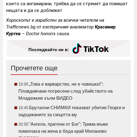
които са ангажирани, трябва да се стремят да повишат
нещата и да се доближат.
Хороскопът е изработен за всички читатели на
Trafficnews.bg от езотеричния анализатор
Красимир
Куртев
–
Doctor honoris causa
.
Последвайте ни в:
Прочетете още
„Това е варварство, не е човешко!":
19:00
Пловдивчани потресени след убийството на
Младежкия хълм ВИДЕО
Брутални СНИМКИ показват убития Георги и
19:45
задържаните за смъртта му
"Ангели, пратени от Бог": Трима мъже
20:00
помогнаха на жена в беда край Миланово