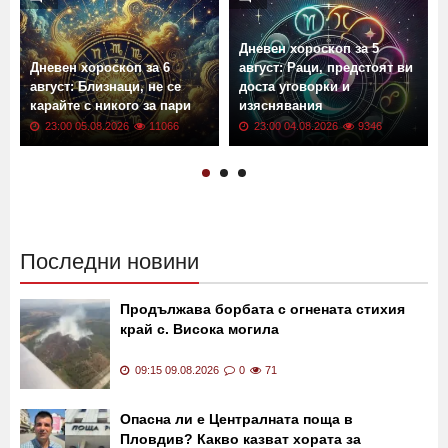
Дневен хороскоп за 5
Дневен хороскоп за 6
август: Раци, предстоят ви
август: Близнаци, не се
доста уговорки и
карайте с никого за пари
изяснявания
23:00 05.08.2026
11066
23:00 04.08.2026
9346
Последни новини
Продължава борбата с огнената стихия
край с. Висока могила
09:15 09.08.2026
0
71
Опасна ли е Централната поща в
Пловдив? Какво казват хората за