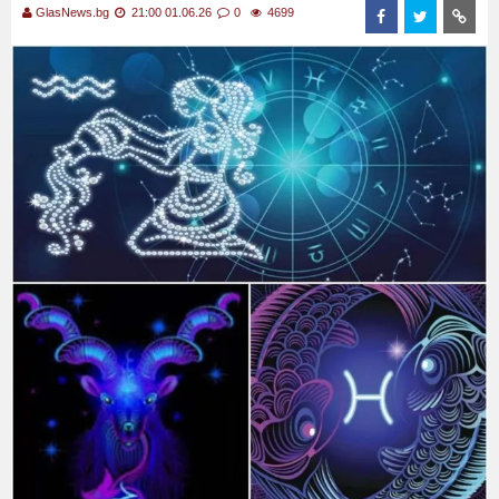
GlasNews.bg
21:00 01.06.26
0
4699