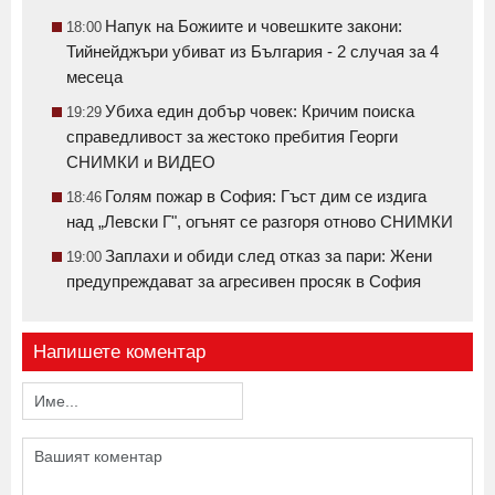
Напук на Божиите и човешките закони:
18:00
Тийнейджъри убиват из България - 2 случая за 4
месеца
Убиха един добър човек: Кричим поиска
19:29
справедливост за жестоко пребития Георги
СНИМКИ и ВИДЕО
Голям пожар в София: Гъст дим се издига
18:46
над „Левски Г", огънят се разгоря отново СНИМКИ
Заплахи и обиди след отказ за пари: Жени
19:00
предупреждават за агресивен просяк в София
Напишете коментар