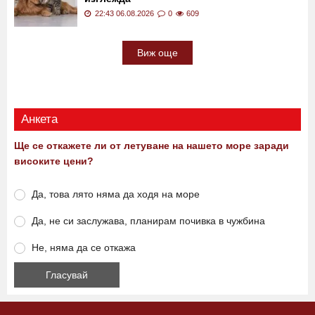
Кой е по-умен - котката или кучето?
Отговорът се оказа по-сложен, отколкото
изглежда
22:43 06.08.2026
0
609
Виж още
Анкета
Ще се откажете ли от летуване на нашето море заради
високите цени?
Да, това лято няма да ходя на море
Да, не си заслужава, планирам почивка в чужбина
Не, няма да се откажа