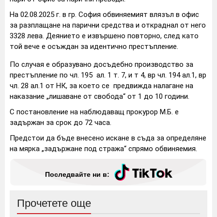
На 02.08.2025 г. в гр. София обвиняемият влязъл в офис
за разплащане на парични средства и откраднал от него
3328 лева. Деянието е извършено повторно, след като
той вече е осъждан за идентично престъпление.
По случая е образувано досъдебно производство за
престъпление по чл. 195 ал. 1 т. 7, и т 4, вр чл. 194 ал.1, вр
чл. 28 ал.1 от НК, за което се предвижда налагане на
наказание „лишаване от свобода“ от 1 до 10 години.
С постановление на наблюдаващ прокурор М.Б. е
задържан за срок до 72 часа.
Предстои да бъде внесено искане в съда за определяне
на мярка „задържане под стража“ спрямо обвиняемия.
Последвайте ни в:
Прочетете още