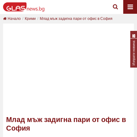
Начало
Крими
Млад мъж задигна пари от офис в София
Изпрати новина
Млад мъж задигна пари от офис в
София