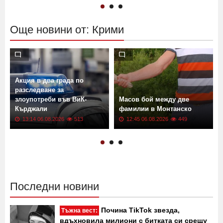
16:00 06.08.2026
2414
15:16 06.08.2026
6581
Още новини от: Крими
Акция в два града по
разследване за
злоупотреби във ВиК-
Масов бой между две
Кърджали
фамилии в Монтанско
13:14 06.08.2026
513
12:45 06.08.2026
449