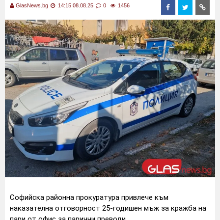
GlasNews.bg
14:15 08.08.25
0
1456
Софийска районна прокуратура привлече към
наказателна отговорност 25-годишен мъж за кражба на
пари от офис за парични преводи.