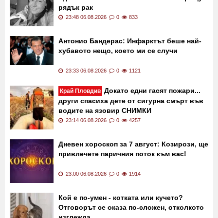
Последни новини
Почина TikTok звезда,
Тъжна вест:
вдъхновила милиони с битката си срещу
рядък рак
23:48 06.08.2026
0
833
Антонио Бандерас: Инфарктът беше най-
хубавото нещо, което ми се случи
23:33 06.08.2026
0
1121
Докато едни гасят пожари...
Край Пловдив
други спасиха дете от сигурна смърт във
водите на язовир СНИМКИ
23:14 06.08.2026
0
4257
Дневен хороскоп за 7 август: Козирози, ще
привлечете паричния поток към вас!
23:00 06.08.2026
0
1914