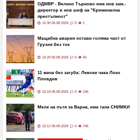
Последни новини
ОДМВР - Велико Търново има нов зам.-
директор и нов шеф на "Криминална
престъпност"
10:30 06.08.2026
0
1
Мащабна авария остави голяма част от
Грузия без ток
10:20 06.08.2026
0
65
11 мача без загуба: Левски чака Локо
Пловдив
10:19 06.08.2026
0
106
Меле на пътя за Варна, има тапа СНИМКИ