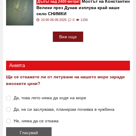
10:12 06.08.2026
0
746
Мостът на Константин
Дълъг над 2400 метра!
Велики през Дунав изплува край наше
село СНИМКИ
10:00 06.08.2026
0
1156
Виж още
Анкета
Ще се откажете ли от летуване на нашето море заради
високите цени?
Да, това лято няма да ходя на море
Да, не си заслужава, планирам почивка в чужбина