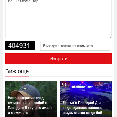
Изпрати
Виж още
Нови разкрития след
смъртоносния побой в
Екшън в Пловдив! Два