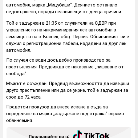
автомобил, марка „Мицубиши“. Деянието останало
недовършено, поради независещи от дееца причини.
Той е задържан в 21:35 от служители на СДВР при
управлението на инкриминирания лек автомобил в
землището на с. Боснек, общ. Перник. Обвиняемият си е
служил с регистрационни табели, издадени за друг лек
автомобил.
По случая се води досъдебно производство за
престъпления. Предвижда се наказание „лишаване от
свобода“.
Мъжът е осъждан. Предвид възможността да извърши
друго престъпление или да се укрие, той е задържан за
срок до 72 часа.
Предстои прокурор да внесе искане в съда за
определяне на мярка „задържане под стража“ спрямо
обвиняемия.
Последвайте ни в: