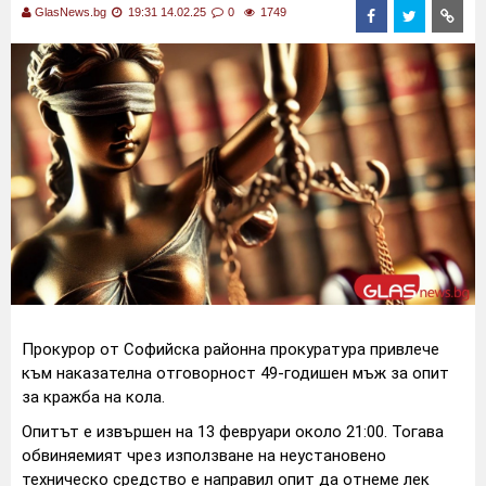
GlasNews.bg
19:31 14.02.25
0
1749
Прокурор от Софийска районна прокуратура привлече
към наказателна отговорност 49-годишен мъж за опит
за кражба на кола.
Опитът е извършен на 13 февруари около 21:00. Тогава
обвиняемият чрез използване на неустановено
техническо средство е направил опит да отнеме лек