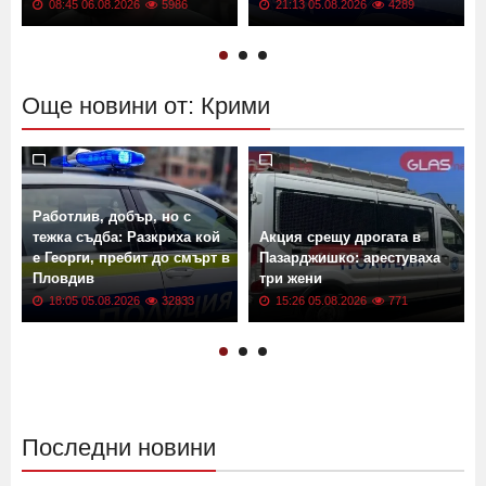
Пловдив: В групата имало
рода вдигнаха пиянска
и момичета
свада, стигна се до бой
08:45 06.08.2026
5986
21:13 05.08.2026
4289
Още новини от: Крими
Работлив, добър, но с
тежка съдба: Разкриха кой
Акция срещу дрогата в
е Георги, пребит до смърт в
Пазарджишко: арестуваха
*
Пловдив
три жени
18:05 05.08.2026
32833
15:26 05.08.2026
771