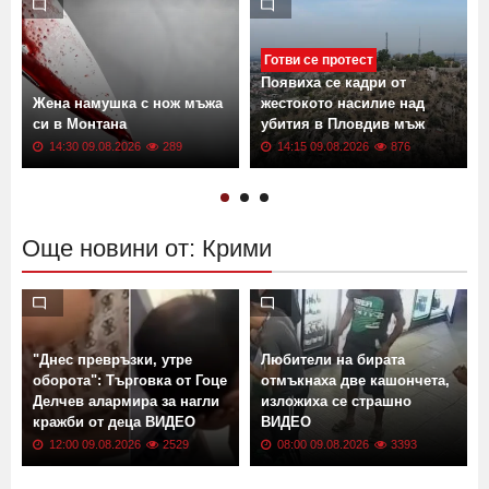
Готви се протест
Появиха се кадри от
Жена намушка с нож мъжа
жестокото насилие над
си в Монтана
убития в Пловдив мъж
14:30 09.08.2026
289
14:15 09.08.2026
876
Още новини от: Крими
"Днес превръзки, утре
Любители на бирата
оборота": Търговка от Гоце
отмъкнаха две кашончета,