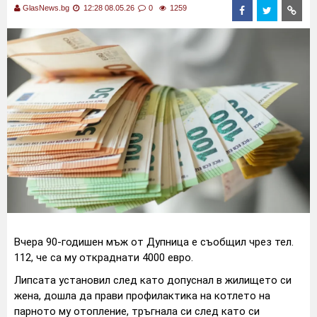
GlasNews.bg
12:28 08.05.26
0
1259
Вчера 90-годишен мъж от Дупница е съобщил чрез тел.
112, че са му откраднати 4000 евро.
Липсата установил след като допуснал в жилището си
жена, дошла да прави профилактика на котлето на
парното му отопление, тръгнала си след като си