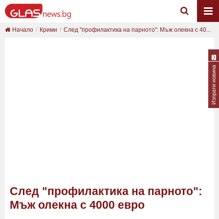
Начало
Крими
След "профилактика на парното": Мъж олекна с 40...
Изпрати новина
След "профилактика на парното":
Мъж олекна с 4000 евро