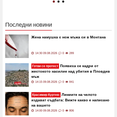
Делчев алармира за нагли
изложиха се страшно
кражби от деца ВИДЕО
ВИДЕО
12:00 09.08.2026
2529
08:00 09.08.2026
3393
Последни новини
Жена намушка с нож мъжа си в Монтана
14:30 09.08.2026
0
289
Появиха се кадри от
Готви се протест
жестокото насилие над убития в Пловдив
мъж
14:15 09.08.2026
0
841
Линиите на челото
Красимир Куртев: