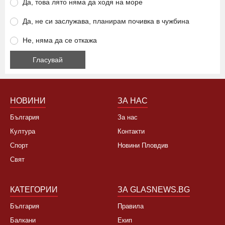
Ще се откажете ли от летуване на нашето море заради
високите цени?
Да, това лято няма да ходя на море
Да, не си заслужава, планирам почивка в чужбина
Не, няма да се откажа
НОВИНИ
ЗА НАС
България
За нас
Култура
Контакти
Спорт
Новини Пловдив
Свят