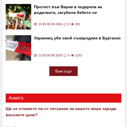
издават съдбата: Вижте какво е написано
на вашето
14:00 09.08.2026
0
806
Протест във Варна в подкрепа на
родилката, загубила бебето си
13:45 09.08.2026
0
281
Украинец уби свой сънародник в Бургаско
13:29 09.08.2026
0
1153
Виж още
Анкета