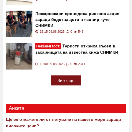
Пожарникари проведоха рискова акция
заради бедстващото в язовир куче
СНИМКИ
16:15 09.08.2026
0
545
Туристи откриха съсел в
Неканен гост:
захарницата на известна хижа СНИМКИ
16:00 09.08.2026
0
2311
Виж още
Анкета
Ще се откажете ли от летуване на нашето море заради
високите цени?