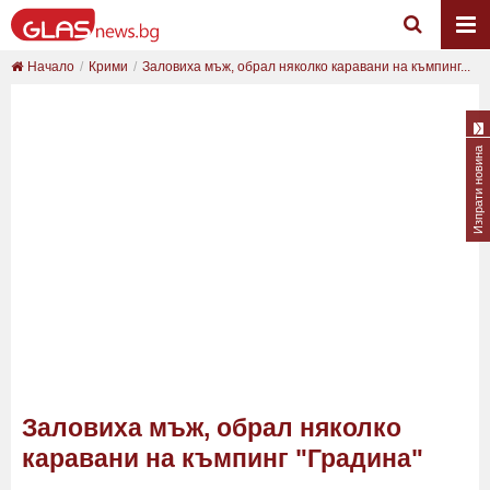
Начало
Крими
Заловиха мъж, обрал няколко каравани на къмпинг...
Изпрати новина
Заловиха мъж, обрал няколко
каравани на къмпинг "Градина"