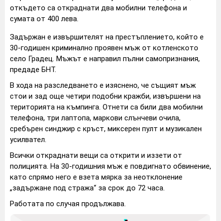
откъдето са откраднати два мобилни телефона и
сумата от 400 лева.
Задържан е извършителят на престъплението, който е
30-годишен криминално проявен мъж от котленското
село Градец. Мъжът е направил пълни самопризнания,
предаде БНТ.
В хода на разследването е изяснено, че същият мъж
стои и зад още четири подобни кражби, извършени на
територията на къмпинга. Отнети са били два мобилни
телефона, три лаптопа, маркови слънчеви очила,
сребърен синджир с кръст, миксерен пулт и музикален
усилвател.
Всички откраднати вещи са открити и иззети от
полицията. На 30-годишния мъж е повдигнато обвинение,
като спрямо него е взета мярка за неотклонение
„задържане под стража“ за срок до 72 часа.
Работата по случая продължава.