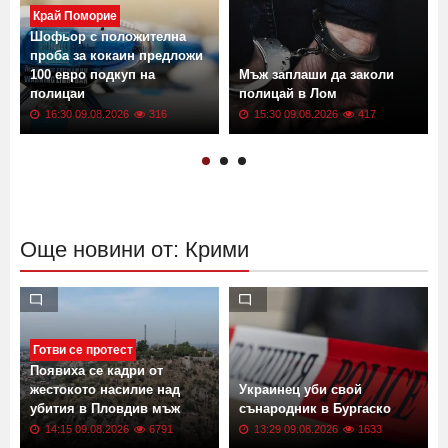
Край Поморие
Шофьор с положителна
проба за кокаин предложи
100 евро подкуп на
Мъж заплаши да заколи
полицаи
полицай в Лом
16:30 09.08.2026
316
15:30 09.08.2026
417
Още новини от: Крими
Готви се протест
Появиха се кадри от
жестокото насилие над
Украинец уби свой
убития в Пловдив мъж
сънародник в Бургаско
14:15 09.08.2026
6791
13:29 09.08.2026
1633