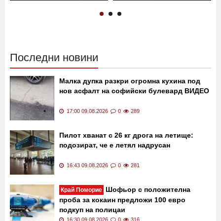
Последни новини
Малка дупка разкри огромна кухина под
нов асфалт на софийски булевард ВИДЕО
17:00 09.08.2026
0
289
Пилот хванат с 26 кг дрога на летище:
подозират, че е летял надрусан
16:43 09.08.2026
0
281
Шофьор с положителна
Край Поморие
проба за кокаин предложи 100 евро
подкуп на полицаи
16:30 09.08.2026
0
316