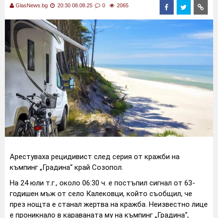
GlasNews.bg
20:30 08.08.25
0
2065
Арестуваха рецидивист след серия от кражби на
къмпинг „Градина“ край Созопол.
На 24 юли т.г., около 06:30 ч. е постъпил сигнал от 63-
годишен мъж от село Калековци, който съобщил, че
през нощта е станал жертва на кражба. Неизвестно лице
е проникнало в караваната му на къмпинг „Градина“,