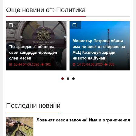
Още новини от: Политика
Министър Петрова обяви
"Възраждане" обявява
има ли риск от спиране на
своя кандидат-президент
АЕЦ Козлодуй заради
след месец
нивото на Дунав
20:44 04.08.2026
361
14:25 04.08.2026
705
Последни новини
Ловният сезон започна! Има и ограничения