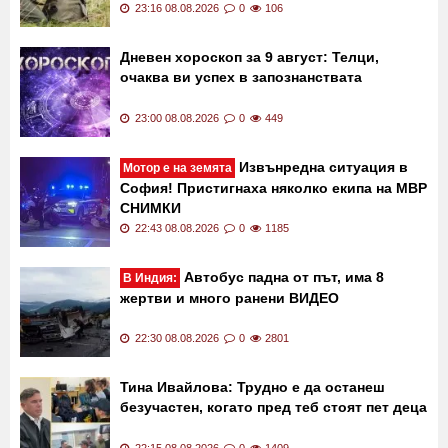
23:16 08.08.2026
0
106
Дневен хороскоп за 9 август: Телци,
очаква ви успех в запознанствата
23:00 08.08.2026
0
449
Извънредна ситуация в
Мотор е на земята
София! Пристигнаха няколко екипа на МВР
СНИМКИ
22:43 08.08.2026
0
1185
Автобус падна от път, има 8
В Индия:
жертви и много ранени ВИДЕО
22:30 08.08.2026
0
2801
Тина Ивайлова: Трудно е да останеш
безучастен, когато пред теб стоят пет деца