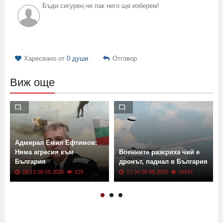
Бъди сигурен,че пак него ще изберем!
Харесвано от
0 души
Отговор
Виж още
Адмирал Емил Ефтимов:
Няма агресия към
Военните разкриха чий е
България
дронът, паднал в България
19:13 08.08.2026
129
17:34 08.08.2026
16241