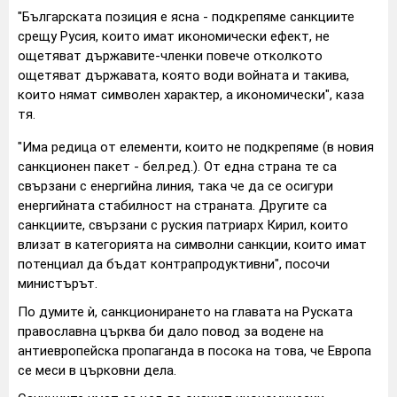
"Българската позиция е ясна - подкрепяме санкциите
срещу Русия, които имат икономически ефект, нe
ощетяват държавите-членки повече отколкото
ощетяват държавата, която води войната и такива,
които нямат символен характер, а икономически", каза
тя.
"Има редица от елементи, които не подкрепяме (в новия
санкционен пакет - бел.ред.). От една страна те са
свързани с енергийна линия, така че да се осигури
енергийната стабилност на страната. Другите са
санкциите, свързани с руския патриарх Кирил, които
влизат в категорията на символни санкции, които имат
потенциал да бъдат контрапродуктивни", посочи
министърът.
По думите ѝ, санкционирането на главата на Руската
православна църква би дало повод за водене на
антиевропейска пропаганда в посока на това, че Европа
се меси в църковни дела.