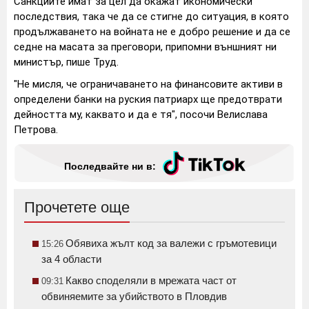
Санкциите имат за цел да окажат икономически
последствия, така че да се стигне до ситуация, в която
продължаването на войната не е добро решение и да се
седне на масата за преговори, припомни външният ни
министър, пише Труд.
"Не мисля, че ограничаването на финансовите активи в
определени банки на руския патриарх ще предотврати
дейността му, каквато и да е тя", посочи Велислава
Петрова.
Последвайте ни в:
Прочетете още
Обявиха жълт код за валежи с гръмотевици
15:26
за 4 области
Какво споделяли в мрежата част от
09:31
обвиняемите за убийството в Пловдив