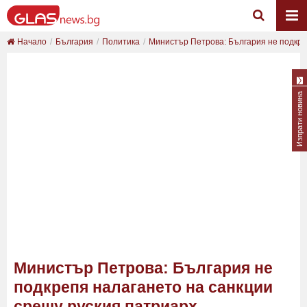
Начало
България
Политика
Министър Петрова: България не подкреп
Изпрати новина
Министър Петрова: България не
подкрепя налагането на санкции
срещу руския патриарх