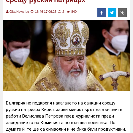
GlasNews.bg
16:46 17.06.26
2
840
България не подкрепя налагането на санкции срещу
руския патриарх Кирил, заяви министърът на външните
работи Велислава Петрова пред журналисти преди
заседанието на Комисията по външна политика. По
думите й, те ще са символни и не биха били продуктивни.